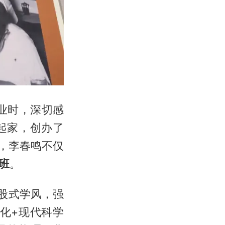
业时，深切感
起家，创办了
，李春鸣不仅
班
。
股式学风，强
化+现代科学