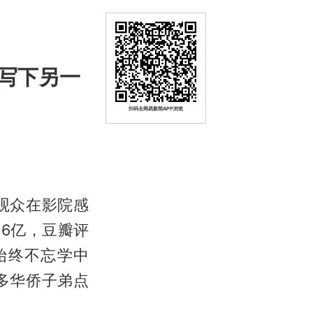
写下另一
扫码去网易新闻APP浏览
观众在影院感
6亿，豆瓣评
始终不忘学中
多华侨子弟点