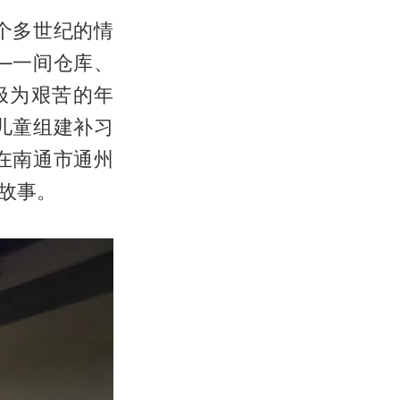
个多世纪的情
—一间仓库、
极为艰苦的年
儿童组建补习
在南通市通州
故事。