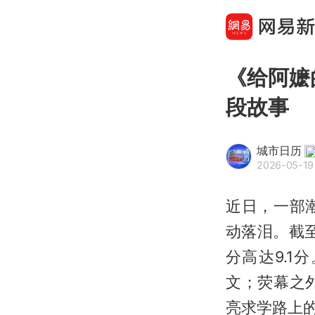
《给阿嬷
段故事
城市日历
2026-05-19 
近日，一部
动落泪。截
分高达9.
文；荧幕之
亮求学路上