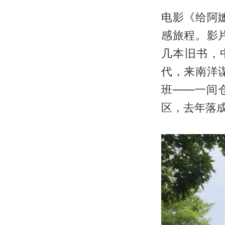
电影《给阿
感旅程。影
几本旧书，
代，来南洋
班——一间
区，去年落