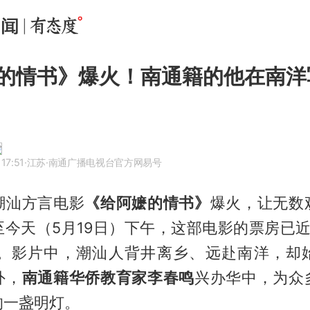
的情书》爆火！南通籍的他在南洋
17:51
·江苏
·南通广播电视台官方网易号
潮汕方言电影
《给阿嬷的情书》
爆火，让无数
至今天（5月19日）下午，这部电影的票房已近
1分。影片中，潮汕人背井离乡、远赴南洋，却
外，
南通籍华侨教育家李春鸣
兴办华中，为众
的一盏明灯。