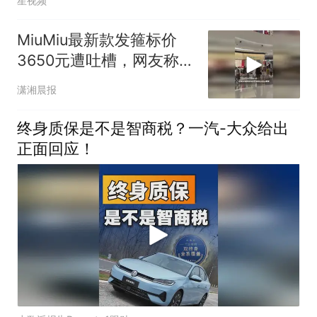
星视频
MiuMiu最新款发箍标价
3650元遭吐槽，网友称是
“钢丝发箍包个脚”，客服
潇湘晨报
回应
终身质保是不是智商税？一汽-大众给出
正面回应！