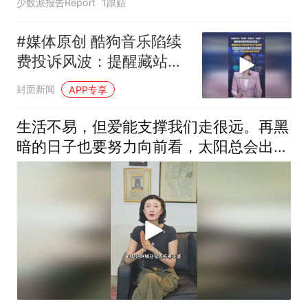
少数派报告Report
1跟贴
#媒体原创 酷狗音乐陷续
费投诉风波：提醒藏站
内、苹果用户退订门槛重
封面新闻
APP专享
重。客服：卸载前要先关
自动续费
生活不易，但爱能支撑我们走很远。再黑
暗的日子也要努力向前看，太阳总会出现
的