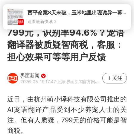
打开
西平命案8天未破，玉米地里出现诡异一幕，我突然想起了欧金中
速看最新快讯
799元，识别率94.6%？宠语
翻译器被质疑智商税，客服：
担心效果可等等用户反馈
界面新闻
关注
2026-05-19 17:47
·上海
·界面新闻官方网易号
近日，由杭州萌小译科技有限公司推出的
AI宠语翻译产品受到不少养宠人士的关
注。但有人质疑，799元的价格可能是智
商税。