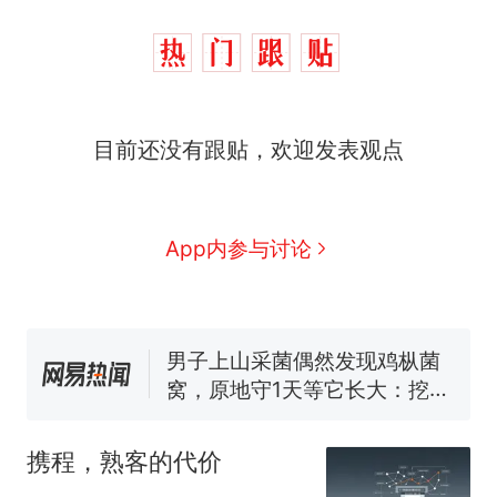
目前还没有跟贴，欢迎发表观点
制裁瓜子饺子，美国怕什
热
么？
那个在床头放菜刀的女孩，
新
App内参与讨论
因老师一句“跟我回家”改写了
人生
费大厨“全国小炒肉大王”称
号，仅凭视频评出？中国烹饪
协会回应
男子上山采菌偶然发现鸡枞菌
窝，原地守1天等它长大：挖了
140多朵
美国渔民钓获鲨鱼徒手将其拽
回大海 目击者直呼震惊 （视频
携程，熟客的代价
来源：参考消息）
笔试第一被第二名传话劝弃考