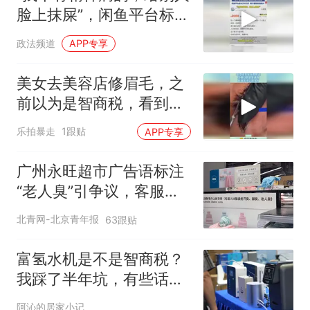
脸上抹屎”，闲鱼平台标价
2000元，客服：有害信息
政法频道
APP专享
会下架
美女去美容店修眉毛，之
前以为是智商税，看到手
法后明白了！
乐拍暴走
1跟贴
APP专享
广州永旺超市广告语标注
“老人臭”引争议，客服回
应
北青网-北京青年报
63跟贴
富氢水机是不是智商税？
我踩了半年坑，有些话不
吐不快
阿沁的居家小记