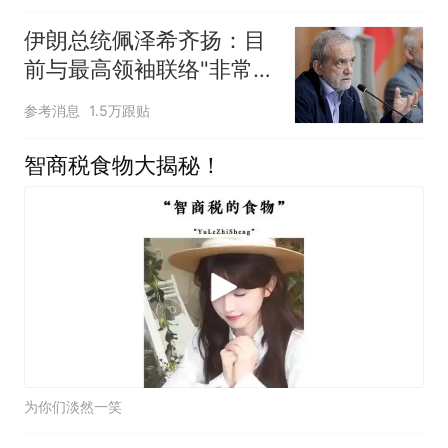
伊朗总统佩泽希齐扬：目
前与最高领袖联络"非常困
难"
参考消息
1.5万跟贴
智商税食物大揭秘！
为你们淡然一笑