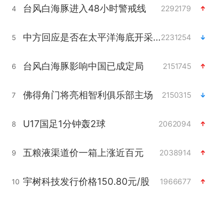
台风白海豚进入48小时警戒线
2292179
4
中方回应是否在太平洋海底开采稀土
2231254
5
台风白海豚影响中国已成定局
2151745
6
佛得角门将亮相智利俱乐部主场
2150315
7
U17国足1分钟轰2球
2062094
8
五粮液渠道价一箱上涨近百元
2038914
9
宇树科技发行价格150.80元/股
1966677
10