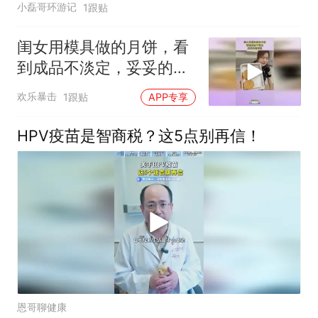
小磊哥环游记
1跟贴
闺女用模具做的月饼，看
到成品不淡定，妥妥的智
商税！
欢乐暴击
1跟贴
APP专享
HPV疫苗是智商税？这5点别再信！
恩哥聊健康