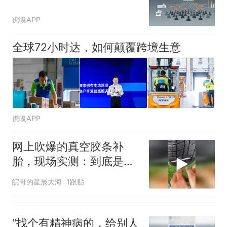
官方通报
制裁瓜子饺子，美国怕什
热
虎嗅APP
么？
全球72小时达，如何颠覆跨境生意
虎嗅APP
网上吹爆的真空胶条补
胎，现场实测：到底是不
是智商税？
皖哥的星辰大海
1跟贴
“找个有精神病的，给别人