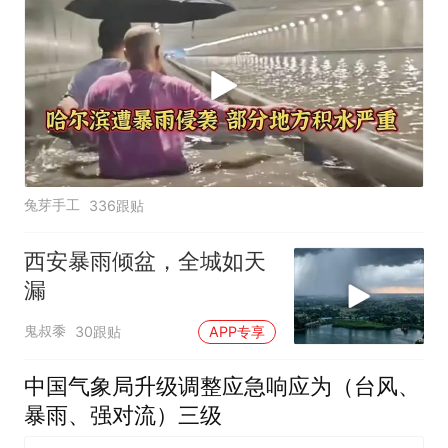
兔芽手工
336跟贴
西安暴雨倾盆，全城如天
漏
鬼叔黍
30跟贴
APP专享
中国气象局升级调整应急响应为（台风、
暴雨、强对流）三级