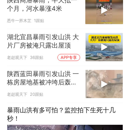
陕西商洛暴雨，半天抵一
个月，河水暴涨4米
悉牛一荞木芷
1跟贴
湖北宜昌暴雨引发山洪 大
片厂房被淹只露出屋顶
老赵观天下
36跟贴
APP专享
陕西蓝田暴雨引发山洪 一
栋房屋地基被冲垮后轰然
倒塌
老赵观天下
20跟贴
暴雨山洪有多可怕？监控拍下生死十几
秒！