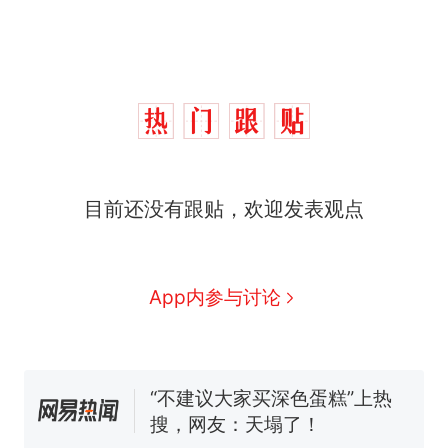
那个在床头放菜刀的女孩，
热
因老师一句“跟我回家”改写了
人生
搬家报价570元，搬到楼下
新
目前还没有跟贴，欢迎发表观点
交5060元才肯搬上楼！女子傻
眼了……
佛山一中学招聘物理教师，笔
试前13名均遭淘汰？教育局：
已叫停招聘，成立调查组全面
App内参与讨论
空调24小时开着反而更省电？
核查
电力部门回应
“不建议大家买深色蛋糕”上热
搜，网友：天塌了！
南航一航班疑向乘客发放西梅
汁，致多名乘客在飞行途中排