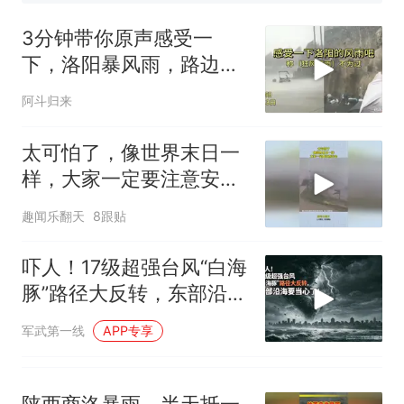
队上厕所！乘客：机上100多
那个在床头放菜刀的女孩，
热
人只有2个厕所；客服回应：并
因老师一句“跟我回家”改写了
3分钟带你原声感受一
非每架飞机都会发放西梅汁
人生
下，洛阳暴风雨，路边大
树被连根拔起
阿斗归来
太可怕了，像世界末日一
样，大家一定要注意安
全！
趣闻乐翻天
8跟贴
吓人！17级超强台风“白海
豚”路径大反转，东部沿海
要当心了！
军武第一线
APP专享