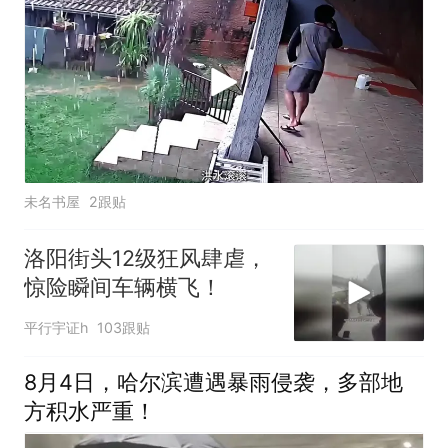
未名书屋
2跟贴
洛阳街头12级狂风肆虐，
惊险瞬间车辆横飞！
平行宇证h
103跟贴
8月4日，哈尔滨遭遇暴雨侵袭，多部地
方积水严重！