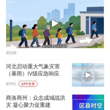
普陀潮
河北启动重大气象灾害
（暴雨）Ⅳ级应急响应
新华社
APP专享
商洛商州：众志成城战洪
灾 凝心聚力促重建