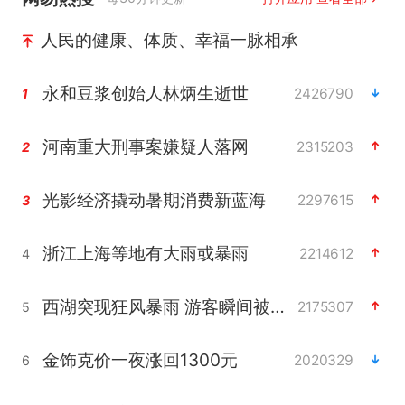
人民的健康、体质、幸福一脉相承
永和豆浆创始人林炳生逝世
2426790
1
河南重大刑事案嫌疑人落网
2315203
2
光影经济撬动暑期消费新蓝海
2297615
3
浙江上海等地有大雨或暴雨
2214612
4
西湖突现狂风暴雨 游客瞬间被浇透
2175307
5
金饰克价一夜涨回1300元
2020329
6