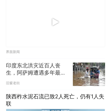
界面新闻
印度东北洪灾近百人丧
生，阿萨姆遭遇多年最严
重水患
旧窗老街
陕西柞水泥石流已致2人死亡，仍有1人失
联