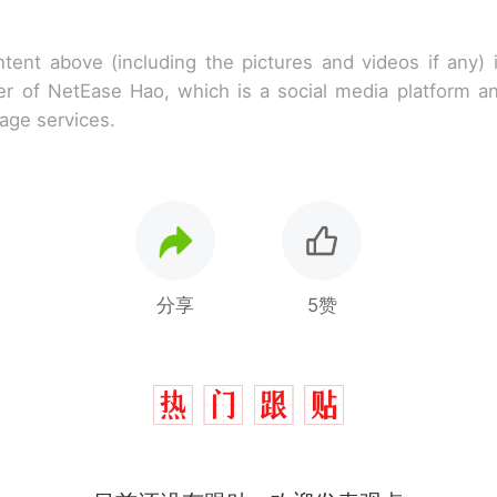
tent above (including the pictures and videos if any)
r of NetEase Hao, which is a social media platform a
rage services.
分享
5赞
制裁瓜子饺子，美国怕什么？
热