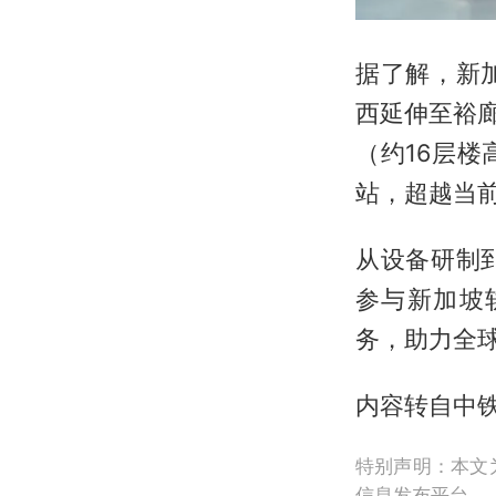
据了解，新
西延伸至裕
（约16层
站，超越当
从设备研制
参与新加坡
务，助力全
内容转自中
特别声明：本文
信息发布平台。