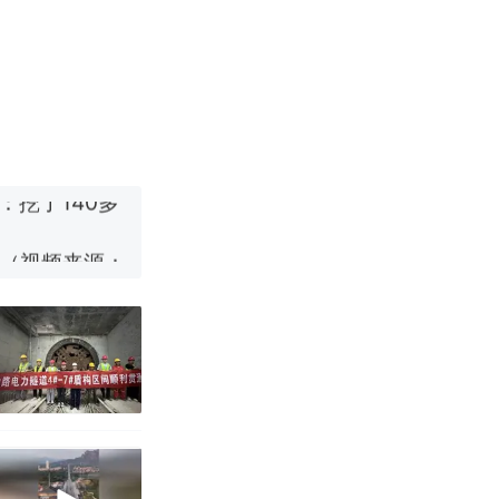
改写了人生
烹饪协会回应
挖了140多
 （视频来源：