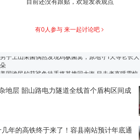
目前还没有跟贴，欢迎发表观点
那个在床头放菜刀的女孩，因老师一句“跟我回家”
新
有0人参与 来一起讨论吧
费大厨“全国小炒肉大王”称号，仅凭视频评出？中国
男子上山采菌偶然发现鸡枞菌窝，原地守1天等它长大：
朵
美国渔民钓获鲨鱼徒手将其拽回大海 目击者直呼震惊
参考消息）
笔试第一被第二名传话劝弃考 官方通报
杂地层 韶山路电力隧道全线首个盾构区间成
制裁瓜子饺子，美国怕什么？
热
十几年的高铁终于来了！容县南站预计年底通