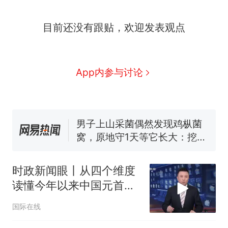
那个在床头放菜刀的女孩，
热
目前还没有跟贴，欢迎发表观点
因老师一句“跟我回家”改写了
人生
制裁瓜子饺子，美国怕什
新
么？
费大厨“全国小炒肉大王”称
App内参与讨论
号，仅凭视频评出？中国烹饪
协会回应
男子上山采菌偶然发现鸡枞菌
窝，原地守1天等它长大：挖了
140多朵
美国渔民钓获鲨鱼徒手将其拽
回大海 目击者直呼震惊 （视频
来源：参考消息）
笔试第一被第二名传话劝弃考
官方通报
时政新闻眼丨从四个维度
那个在床头放菜刀的女孩，
热
读懂今年以来中国元首外
因老师一句“跟我回家”改写了
交
人生
国际在线