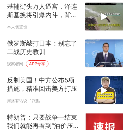
基辅街头万人逼宫，泽连
斯基换将引爆内斗，背后
竟藏着硅谷影子？
本末倒置也
俄罗斯敲打日本：别忘了
二战历史教训
观察者网
APP专享
反制美国！中方公布5项
措施，精准回击美方打压
河洛有话说
1跟贴
特朗普：只要战争一结束
我们就能再看到“油价压得