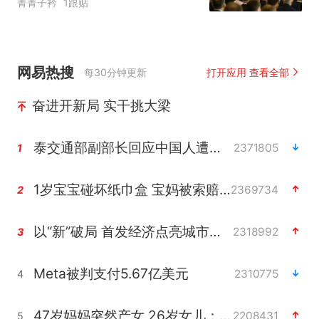
菁菁子衿
1跟贴
网易热搜
每30分钟更新
打开应用 查看全部
奋进开新局 实干挑大梁
泰交通部副部长回应中国人遭歧视手势
2371805
1
1岁宝宝碰坏纸巾盒 宝妈被索赔924元
2369734
2
以“新”破局 首发经济点亮城市消费活力
2318992
3
Meta被判支付5.67亿美元
2310775
4
47岁妈妈突然产女 26岁女儿：很震惊
2208431
5