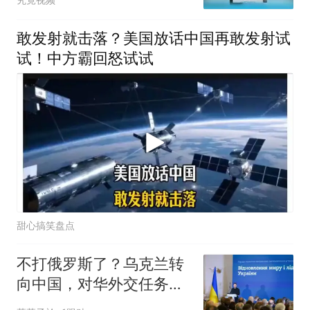
敢发射就击落？美国放话中国再敢发射试
试！中方霸回怒试试
甜心搞笑盘点
不打俄罗斯了？乌克兰转
向中国，对华外交任务下
达：别帮俄罗斯！