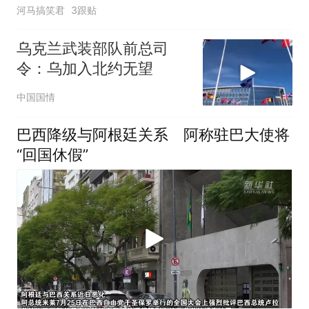
河马搞笑君
3跟贴
乌克兰武装部队前总司
令：乌加入北约无望
中国国情
巴西降级与阿根廷关系 阿称驻巴大使将
“回国休假”