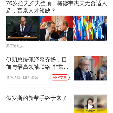
76岁拉夫罗夫登顶，梅德韦杰夫无合适人
选，普京人才短缺？
风干迷茫人
伊朗总统佩泽希齐扬：目
前与最高领袖联络"非常困
难"
参考消息
1.8万跟贴
APP专享
俄罗斯的新帮手终于来了