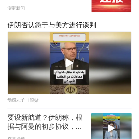
很低”的日子，伊朗撑不了
澎湃新闻
多久
伊朗否认急于与美方进行谈判
动感丸子
1跟贴
要设新航道？伊朗称，根
据与阿曼的初步协议，海
峡现有两条航道将关闭
究竟视频