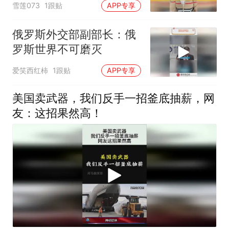
雪莲073
1跟贴
APP专享
俄罗斯外交部副部长：俄
罗斯世界不可磨灭
爱笑西红柿
1跟贴
APP专享
美国卖武器，我们反手一招釜底抽薪，网
友：这招果然高！