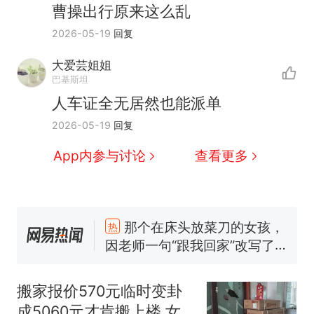
曹操出行原来这么乱
2026-05-19
回复
大爱芸姐姐
巴基斯坦
人车证全无居然也能派单
2026-05-19
回复
App内参与讨论
查看更多
那个在床头放菜刀的女孩，
热
因老师一句“跟我回家”改写了
人生
搬家报价570元，搬到楼下
新
交5060元才肯搬上楼！女子傻
搬家报价570元临时变卦
眼了……
十多万人报名的考试，成绩全
成5060元才肯搬上楼 女