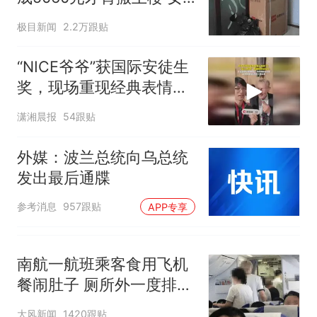
部作废，公平么？
子傻眼
空调24小时开着反而更省电？
极目新闻
2.2万跟贴
电力部门回应
佛山一中学招聘物理教师，笔
“NICE爷爷”获国际安徒生
试前13名均遭淘汰？教育局：
奖，现场重现经典表情
已叫停招聘，成立调查组全面
“不建议大家买深色蛋糕”上热
包，向中国粉丝问好
潇湘晨报
核查
54跟贴
搜，网友：天塌了！
那个在床头放菜刀的女孩，
热
外媒：波兰总统向乌总统
因老师一句“跟我回家”改写了
发出最后通牒
人生
参考消息
957跟贴
APP专享
南航一航班乘客食用飞机
餐闹肚子 厕所外一度排长
队
大风新闻
1420跟贴