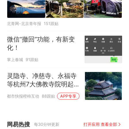
北青网-北京青年报
151跟贴
微信“撤回”功能，有新变
化！
掌上春城
91跟贴
灵隐寺、净慈寺、永福寺
等杭州7大佛教寺院明起
临时关闭，别跑空了
都市快报橙柿互动
88跟贴
APP专享
网易热搜
每30分钟更新
打开应用 查看全部