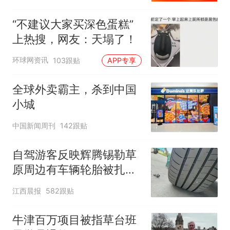
算力、CPO等行业
“不建议大家买深色蛋糕”
上热搜，网友：天塌了！
环球网资讯
103跟贴
APP专享
全球外卖霸主，杀到中国
小城
中国新闻周刊
142跟贴
自驾游客反映辉腾锡勒草
原周边有车辆轮胎被扎，
修理店铺换胎价格高达千
江西晨报
582跟贴
元，官方发布情况通报
牛津百万项目被指草台班