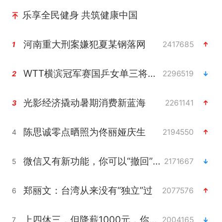
乐享全民健身 共筑健康中国
河南重大刑案嫌犯夏某钢落网
2417685
1
WTT横滨冠军赛国乒女单三将晋级四强
2296519
2
光影经济撬动暑期消费新蓝海
2261141
3
陈思诚零点晒照为佟丽娅庆生
2194550
4
微信又有新功能，你可以“撤回”你的撤回了！
2171667
5
郑丽文：台湾从来没有“独立”过
2077576
6
上四休三，但降薪1000元，你接受吗？
2004165
7