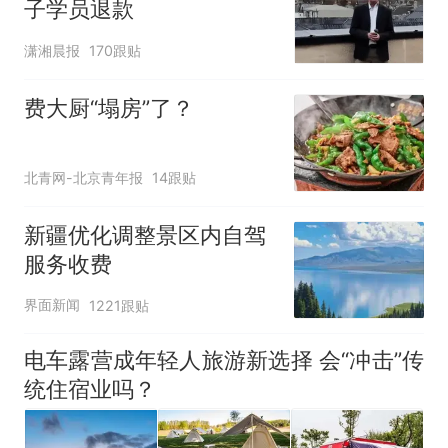
子学员退款
潇湘晨报
170跟贴
费大厨“塌房”了？
北青网-北京青年报
14跟贴
新疆优化调整景区内自驾
服务收费
界面新闻
1221跟贴
电车露营成年轻人旅游新选择 会“冲击”传
统住宿业吗？