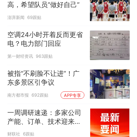
高，希望队员“做好自己”
澎湃新闻
69跟贴
空调24小时开着反而更省
电？电力部门回应
第一财经资讯
963跟贴
被指“不刷脸不让进”！广
东多景区引争议
南方都市报
692跟贴
APP专享
一周调研速递：多家公司
产能、订单、技术迎来突
破，涉及PCB、MLCC、
财联社
6跟贴