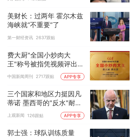
美财长：过两年 霍尔木兹
海峡就“不重要”了
第一财经资讯
2637跟贴
费大厨"全国小炒肉大
王"称号被指凭视频评出
官方回应
中国新闻周刊
2717跟贴
APP专享
三个国家和地区力挺因凡
蒂诺 墨西哥的"反水"耐人
寻味
上观新闻
126跟贴
APP专享
郭士强：球队训练质量