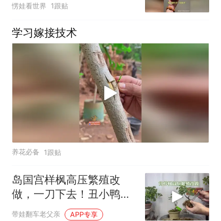
愣娃看世界
1跟贴
学习嫁接技术
养花必备
1跟贴
岛国宫样枫高压繁殖改
做，一刀下去！丑小鸭变
白天鹅
带娃翻车老父亲
APP专享