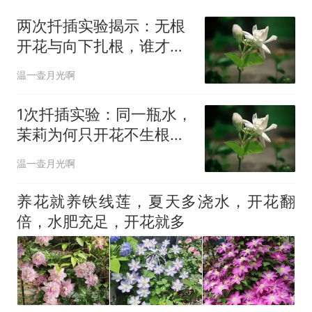
两次扦插实验揭示：无根
开花与向下扎根，谁才是
真生长？
温一壶月光啊
1次扦插实验：同一瓶水，
茉莉为何只开花不生根？
这像极了人生
温一壶月光啊
养花就养铁线莲，夏天多浇水，开花翻
倍，水肥充足，开花就多