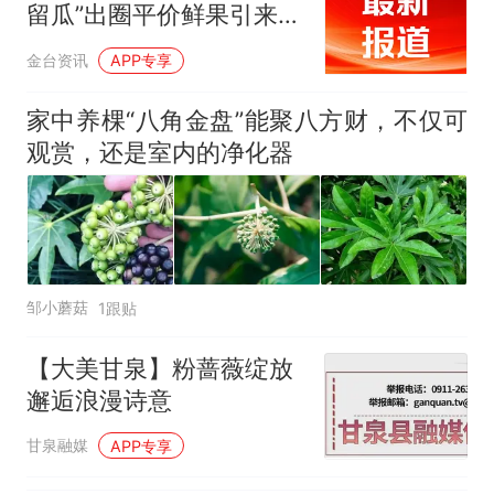
留瓜”出圈平价鲜果引来八
方客
金台资讯
APP专享
家中养棵“八角金盘”能聚八方财，不仅可
观赏，还是室内的净化器
邹小蘑菇
1跟贴
【大美甘泉】粉蔷薇绽放
邂逅浪漫诗意
甘泉融媒
APP专享