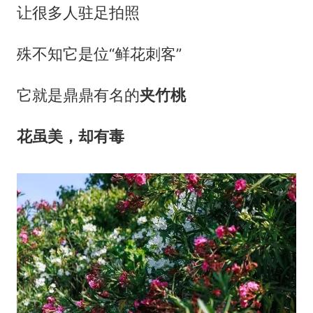
让很多人驻足拍照
殊不知它是位“鲜花刺客”
它就是鼎鼎有名的
夹竹桃
花虽美，却有毒