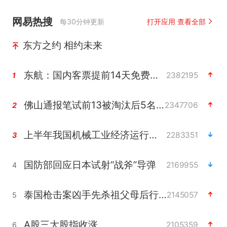
网易热搜
每30分钟更新
打开应用 查看全部
东方之约 相约未来
东航：国内客票提前14天免费退改
2382195
1
佛山通报笔试前13被淘汰后5名进体检
2347706
2
上半年我国机械工业经济运行稳中有进
2283351
3
国防部回应日本试射“战斧”导弹
2169955
4
泰国枪击案凶手先杀祖父母后行凶
2145057
5
A股三大股指收涨
2105359
6