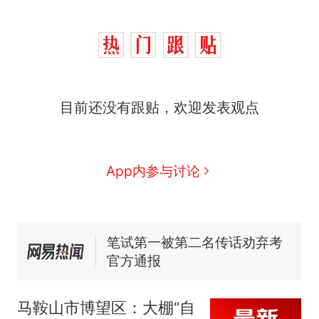
那个在床头放菜刀的女孩，
热
因老师一句“跟我回家”改写了
人生
制裁瓜子饺子，美国怕什
新
目前还没有跟贴，欢迎发表观点
么？
费大厨“全国小炒肉大王”称
号，仅凭视频评出？中国烹饪
协会回应
男子上山采菌偶然发现鸡枞菌
App内参与讨论
窝，原地守1天等它长大：挖了
140多朵
美国渔民钓获鲨鱼徒手将其拽
回大海 目击者直呼震惊 （视频
来源：参考消息）
笔试第一被第二名传话劝弃考
官方通报
那个在床头放菜刀的女孩，
热
因老师一句“跟我回家”改写了
马鞍山市博望区：大棚“自
人生