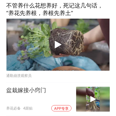
不管养什么花想养好，死记这几句话，
“养花先养根，养根先养土”
通勤崩溃观察员
盆栽嫁接小窍门
养花必备
4跟贴
APP专享