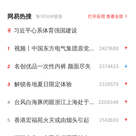
网易热搜
每30分钟更新
打开应用 查看全部
习近平心系体育强国建设
视频丨中国东方电气集团原党组副书记、董事宋致远被查
2421888
1
名创优品一次性内裤 颜面尽失
2374423
2
解锁各地夏日限定体验
2326579
3
台风白海豚闭眼浙江上海处于危险半圆
2208346
4
香港宏福苑火灾或由烟头引起
2142800
5