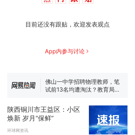
那个在床头放菜刀的女孩，
热
目前还没有跟贴，欢迎发表观点
因老师一句“跟我回家”改写了
人生
搬家报价570元，搬到楼下
新
交5060元才肯搬上楼！女子傻
眼了……
费大厨“全国小炒肉大王”称
App内参与讨论
号，仅凭视频评出？中国烹饪
协会回应
台风"白海豚"中心附近最大风
力已达15级 最新研判
佛山一中学招聘物理教师，笔
试前13名均遭淘汰？教育局：
已叫停招聘，成立调查组全面
笔试第一被第二名传话劝弃考
核查
官方通报
陕西铜川市王益区：小区
那个在床头放菜刀的女孩，
热
焕新 岁月“保鲜”
因老师一句“跟我回家”改写了
人生
环球网资讯