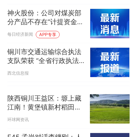
神火股份：公司对煤炭部
分产品不存在“计提资金”
的情况
每日经济新闻
APP专享
铜川市交通运输综合执法
支队荣获 “全省行政执法
先进集体”称号
西北信息报
陕西铜川王益区：塬上藏
江南！黄堡镇新村稻田满
眼碧绿
环球网资讯
E45 孟岩对话李继刚：人