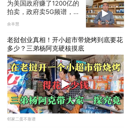
为美国政府赚了1200亿的
拍卖，政府卖5G频谱，没
人知道值多少钱
余丰慧
老挝创业真相！开小超市带烧烤到底要花
多少？三弟杨阿克硬核摸底
邻家二蛋不靠谱