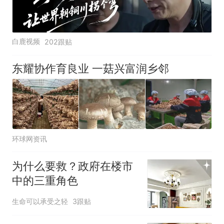
白鹿视频
202跟贴
东耀协作育良业 一菇兴富润乡邻
环球网资讯
为什么要救？政府在楼市
中的三重角色
生命可以承受之轻
3跟贴