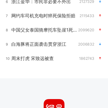
浙江金华：市民非必要不外出
2127329
6
网约车司机充电时猝死保险拒赔
2115433
7
中国父女泰国骑摩托车坠崖1死1伤
2099620
8
白海豚将正面袭击贯穿浙江
2006832
9
周末打虎 宋致远被查
1862743
10