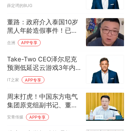
10倍但收入难同增
薛定谔的BUG
董路：政府介入泰国10岁
黑人年龄造假事件！已经
向相关部门举证
念洲
APP专享
Take-Two CEO泽尔尼克
预测低延迟云游戏3年内
商业化
IT之家
APP专享
周末打虎！中国东方电气
集团原党组副书记、董事
宋致远被查，涉嫌严重违
安青传媒
APP专享
纪违法；去年3月退休；
曾任中储粮集团公司董