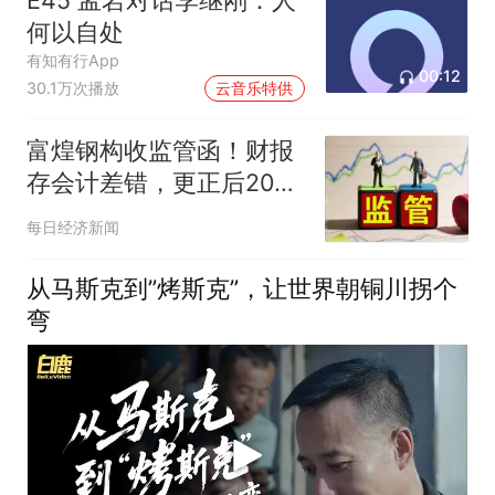
何以自处
有知有行App
00:12
30.1万次播放
云音乐特供
富煌钢构收监管函！财报
存会计差错，更正后2025
年三季报营收调减超4亿
每日经济新闻
元
从马斯克到”烤斯克”，让世界朝铜川拐个
弯