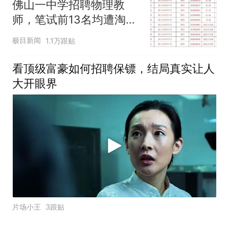
佛山一中学招聘物理教
事、党组副书记等职务
师，笔试前13名均遭淘
汰？教育局：已叫停招
极目新闻
1.1万跟贴
聘，成立调查组全面核查
看顶级富豪如何招聘保镖，结局真实让人
大开眼界
片场小王
3跟贴