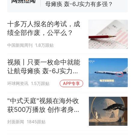
母瘫痪 轰-6J实力有多强？
空调24小时开着反而更省电？
电力部门回应
十多万人报名的考试，成
佛山一中学招聘物理教师，笔
绩全部作废，公平么？
试前13名均遭淘汰？教育局：
已叫停招聘，成立调查组全面
十多万人报名的考试，成绩
热
中国新闻周刊
1.8万跟贴
核查
全部作废，公平么？
视频丨只要一枚命中就能
让航母瘫痪 轰-6J实力有
多强？
环球网资讯
1.5万跟贴
APP专享
"中式天庭"视频在海外收
获500万播放 创作者身份
披露
封面新闻
1845跟贴