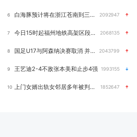
白海豚预计将在浙江苍南到三门一带登陆
2092947
6
今日15时起福州地铁高架区段停运
2068135
7
国足U17与阿森纳决赛取消 并列冠军
2043799
8
王艺迪2-4不敌张本美和止步4强
1993155
9
上门女婿出轨女邻居多年被判重婚罪
1852647
10