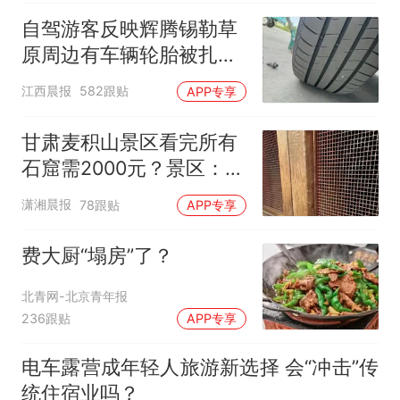
自驾游客反映辉腾锡勒草
原周边有车辆轮胎被扎，
修理店铺换胎价格高达千
江西晨报
582跟贴
APP专享
元，官方发布情况通报
甘肃麦积山景区看完所有
石窟需2000元？景区：部
分石窟受特别保护，游客
潇湘晨报
78跟贴
APP专享
可按需买
费大厨“塌房”了？
北青网-北京青年报
236跟贴
APP专享
电车露营成年轻人旅游新选择 会“冲击”传
统住宿业吗？