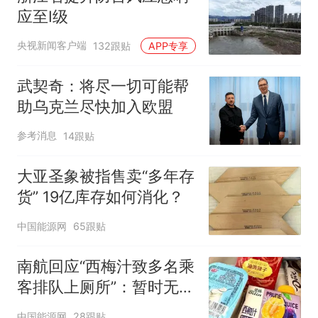
应至Ⅰ级
央视新闻客户端
132跟贴
APP专享
武契奇：将尽一切可能帮
助乌克兰尽快加入欧盟
参考消息
14跟贴
大亚圣象被指售卖“多年存
货” 19亿库存如何消化？
中国能源网
65跟贴
南航回应“西梅汁致多名乘
客排队上厕所”：暂时无法
核查是否发放西梅汁
中国能源网
28跟贴