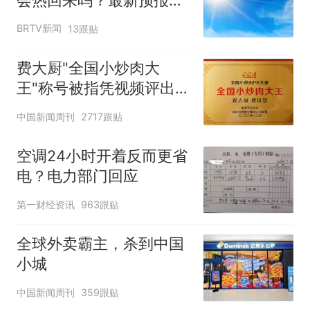
——
BRTV新闻
13跟贴
费大厨"全国小炒肉大
王"称号被指凭视频评出
官方回应
中国新闻周刊
2717跟贴
空调24小时开着反而更省
电？电力部门回应
第一财经资讯
963跟贴
全球外卖霸主，杀到中国
小城
中国新闻周刊
359跟贴