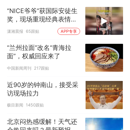
“NICE爷爷”获国际安徒生
奖，现场重现经典表情
包，向中国粉丝问好
潇湘晨报
65跟贴
APP专享
“兰州拉面”改名“青海拉
面”，权威回应来了
中国新闻周刊
217跟贴
近90岁的钟南山，接受采
访现场拉力
极目新闻
1450跟贴
北京闷热感缓解！天气还
会热回来吗？最新预报