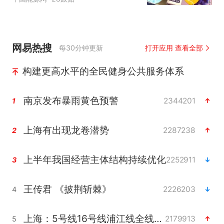
网易热搜
每30分钟更新
打开应用 查看全部
构建更高水平的全民健身公共服务体系
南京发布暴雨黄色预警
2344201
1
上海有出现龙卷潜势
2287238
2
上半年我国经营主体结构持续优化
2252911
3
王传君 《披荆斩棘》
2226203
4
上海：5号线16号线浦江线全线停运
2179913
5