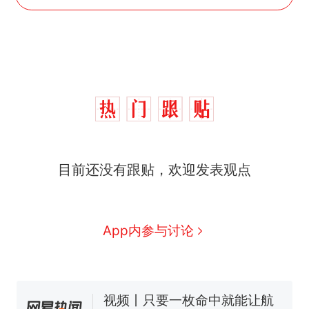
目前还没有跟贴，欢迎发表观点
十多万人报名的考试，成绩
热
全部作废，公平么？
全球唯一没有法定首都的国
新
App内参与讨论
家，刚改国名，总统就邀请中
国大使骑行绕了几乎整个国境
搬家报价570元，搬到楼下交
线一圈，还曾两次到中国寻根
5060元才肯搬上楼！女子傻眼
了……
视频丨只要一枚命中就能让航