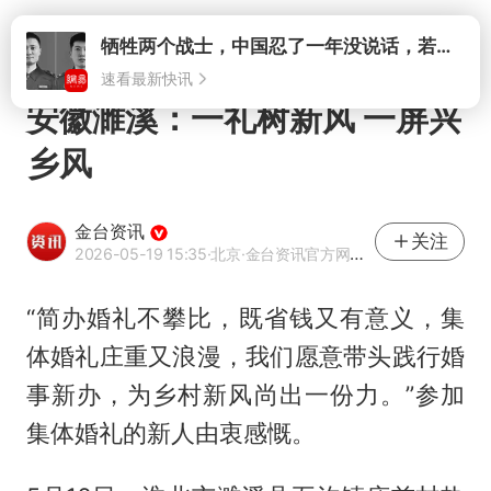
打开
牺牲两个战士，中国忍了一年没说话，若菲律宾死了人，他会开战吗
速看最新快讯
安徽濉溪：一礼树新风 一屏兴
乡风
金台资讯
关注
2026-05-19 15:35
·北京
·金台资讯官方网易号
“简办婚礼不攀比，既省钱又有意义，集
体婚礼庄重又浪漫，我们愿意带头践行婚
事新办，为乡村新风尚出一份力。”参加
集体婚礼的新人由衷感慨。