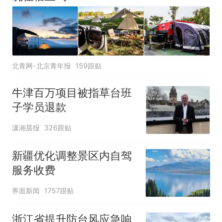
北青网-北京青年报
159跟贴
牛津百万项目被指草台班
子学员退款
潇湘晨报
326跟贴
新疆优化调整景区内自驾
服务收费
界面新闻
1757跟贴
浙江省提升防台风应急响