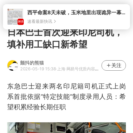
打开
日本巴士首次迎来印尼司机，
填补用工缺口新希望
颤抖的熊猫
关注
2026-05-19 15:38
·上海
·网易号优质内容创作者
东急巴士迎来两名印尼籍司机正式上岗
系首批依据“特定技能”制度录用人员：希
望积累经验长期任职