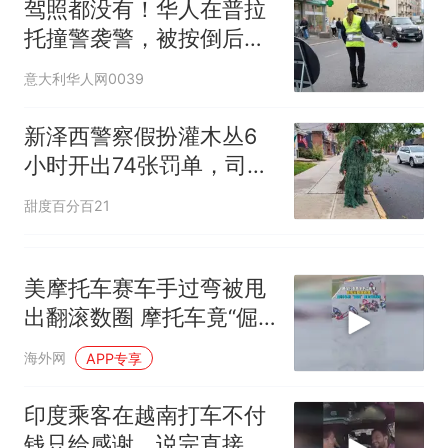
驾照都没有！华人在普拉
托撞警袭警，被按倒后竟
“当庭释放”？
意大利华人网0039
新泽西警察假扮灌木丛6
小时开出74张罚单，司机
直呼防不胜防
甜度百分百21
美摩托车赛车手过弯被甩
出翻滚数圈 摩托车竟“倔
强”直立继续跑
海外网
APP专享
印度乘客在越南打车不付
钱只给感谢，说完直接下