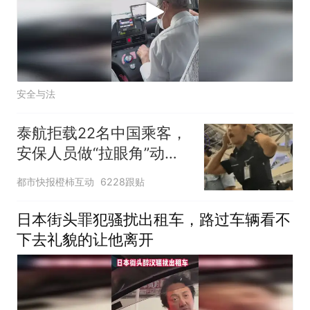
安全与法
泰航拒载22名中国乘客，
安保人员做“拉眼角”动
作，泰国机场最新回应：
都市快报橙柿互动
6228跟贴
拒绝登机决定由航司作
出；亲历者：曾承诺免费
日本街头罪犯骚扰出租车，路过车辆看不
改签但没兑现
下去礼貌的让他离开