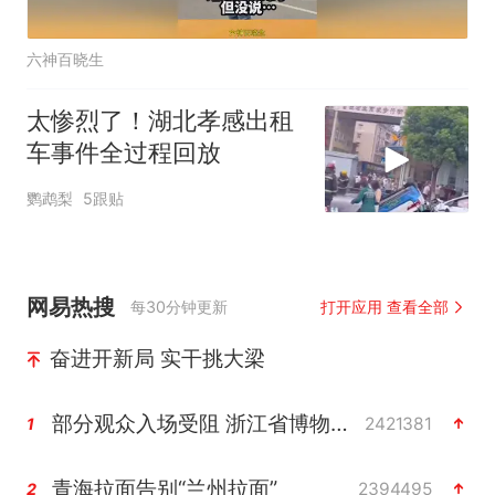
六神百晓生
太惨烈了！湖北孝感出租
车事件全过程回放
鹦鹉梨
5跟贴
网易热搜
每30分钟更新
打开应用 查看全部
奋进开新局 实干挑大梁
部分观众入场受阻 浙江省博物馆致歉
2421381
1
青海拉面告别“兰州拉面”
2394495
2