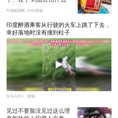
中国能源网
4163跟贴
印度醉酒乘客从行驶的火车上跳了下去，
幸好落地时没有撞到柱子
车马点兵V
1跟贴
见过不要脸没见过这么理