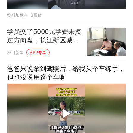
笑料加载中
3跟贴
学员交了5000元学费未摸
过方向盘，长江新区城管
协调后退回3000元
极目新闻
APP专享
爸爸只说拿到驾照后，给我买个车练手，
但也没说用这个车啊