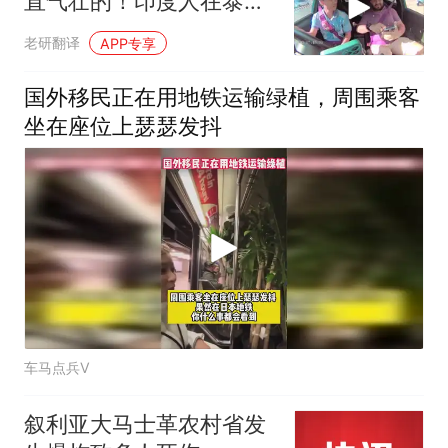
直气壮的！印度人在泰国
打车不付钱：我没钱，只
老研翻译
APP专享
有一句谢谢
国外移民正在用地铁运输绿植，周围乘客
坐在座位上瑟瑟发抖
车马点兵V
叙利亚大马士革农村省发