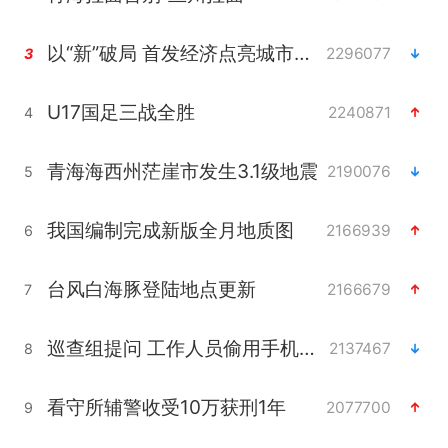
以“新”破局 首发经济点亮城市消费活力
2296077
3
U17国足三战全胜
2240871
4
青海海西州茫崖市发生3.1级地震
2190076
5
我国编制完成新版全月地质图
2166939
6
台风白海豚登陆地点更新
2166679
7
巡查组提问 工作人员偷用手机查答案
2137467
8
看守所辅警收受10万获刑1年
2077700
9