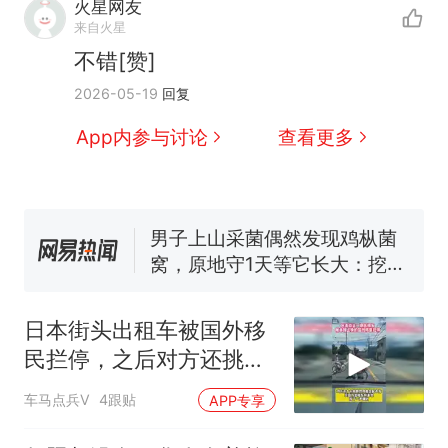
火星网友
那个在床头放菜刀的女孩，
热
来自火星
因老师一句“跟我回家”改写了
不错[赞]
人生
制裁瓜子饺子，美国怕什
新
2026-05-19
回复
么？
费大厨“全国小炒肉大王”称
App内参与讨论
查看更多
号，仅凭视频评出？中国烹饪
协会回应
男子上山采菌偶然发现鸡枞菌
窝，原地守1天等它长大：挖了
140多朵
美国渔民钓获鲨鱼徒手将其拽
回大海 目击者直呼震惊 （视频
来源：参考消息）
笔试第一被第二名传话劝弃考
官方通报
日本街头出租车被国外移
那个在床头放菜刀的女孩，
热
民拦停，之后对方还挑衅
因老师一句“跟我回家”改写了
的竖起中指
人生
车马点兵V
4跟贴
APP专享