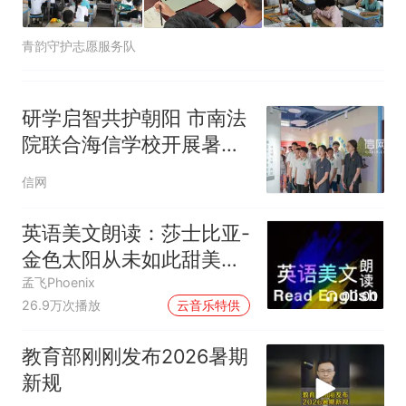
青韵守护志愿服务队
研学启智共护朝阳 市南法
院联合海信学校开展暑期
法治研学活动
信网
英语美文朗读：莎士比亚-
金色太阳从未如此甜美吻
过
孟飞Phoenix
00:00
26.9万次播放
云音乐特供
教育部刚刚发布2026暑期
新规