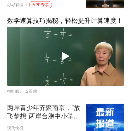
彬彬有理Li
APP专享
数学速算技巧揭秘，轻松提升计算速度！
枯叶蝶儿
2跟贴
两岸青少年齐聚南京，“放
飞梦想”两岸台胞中小学生
夏令营火热开营
现代快报