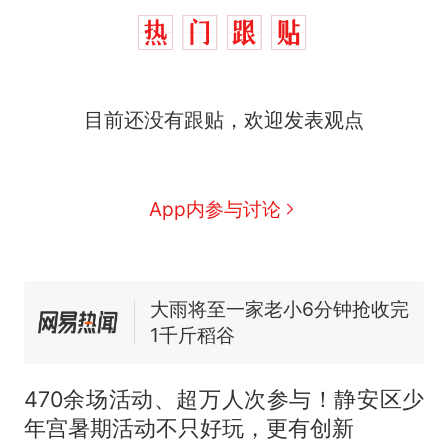
十多万人报名的考试，成绩
热
全部作废，公平么？
全球唯一没有法定首都的国
新
家，刚改国名，总统就邀请中
国大使骑行绕了几乎整个国境
5万的小车卖不动，40万以上
目前还没有跟贴，欢迎发表观点
线一圈，还曾两次到中国寻根
的抢着买
视频丨只要一枚命中就能让航
母瘫痪 轰-6J实力有多强？
App内参与讨论
空调24小时开着反而更省电？
电力部门回应
大雨将至一家老小6分钟抢收完
1千斤稻谷
十多万人报名的考试，成绩
热
全部作废，公平么？
470余场活动、超万人次参与！静安区少
年宫暑期活动不只好玩，更有创新