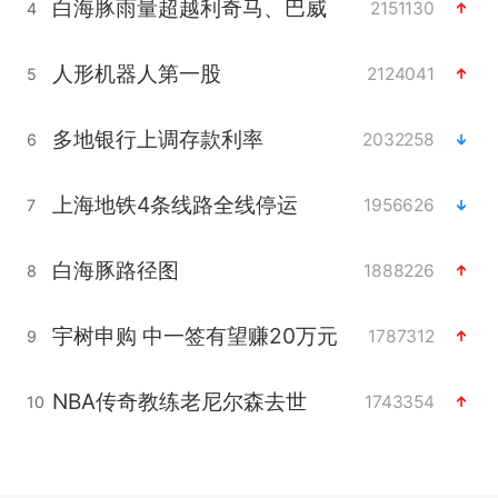
白海豚雨量超越利奇马、巴威
2151130
4
人形机器人第一股
2124041
5
多地银行上调存款利率
2032258
6
上海地铁4条线路全线停运
1956626
7
白海豚路径图
1888226
8
宇树申购 中一签有望赚20万元
1787312
9
NBA传奇教练老尼尔森去世
1743354
10