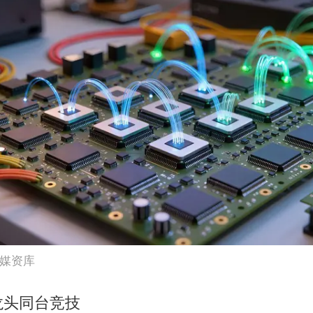
媒资库
龙头同台竞技