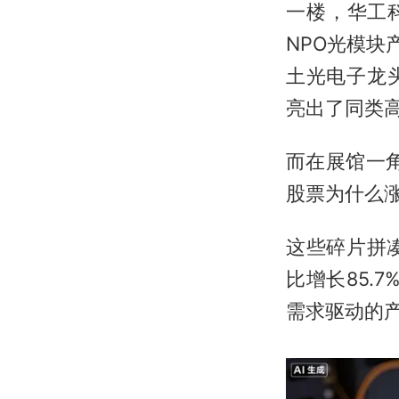
一楼，华工科
NPO光模块
土光电子龙
亮出了同类
而在展馆一
股票为什么
这些碎片拼
比增长85.
需求驱动的