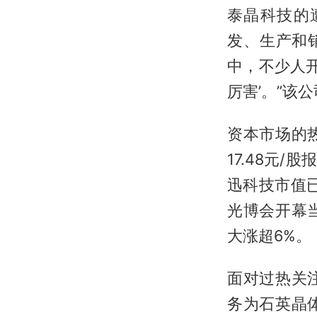
泰晶科技的
发、生产和
中，不少人
厉害’。”该
资本市场的
17.48元/
迅科技市值已
光博会开幕
大涨超6%。
面对过热关
务为石英晶