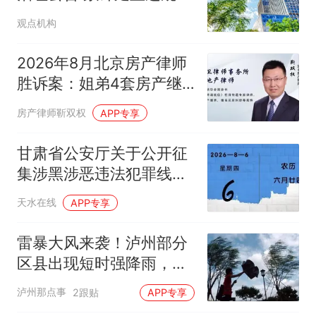
号近2.6万个
观点机构
2026年8月北京房产律师
胜诉案：姐弟4套房产继
承纠纷，赡养多者多分遗
房产律师靳双权
APP专享
产！
甘肃省公安厅关于公开征
集涉黑涉恶违法犯罪线索
的通告
天水在线
APP专享
雷暴大风来袭！泸州部分
区县出现短时强降雨，今
天下午还有雷阵雨
泸州那点事
2跟贴
APP专享