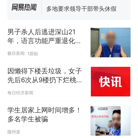
多地要求领导干部带头休假
制裁瓜子饺子，美国怕什
热
么？
男子杀人后逃进深山21
年，语言功能严重退化，
活得像野人！警方因一句
极目新闻
1跟贴
话破案
因懒得下楼丢垃圾，女子
先后6次从9楼扔下烂桃，
险些砸中路人，被警方刑
每日经济新闻
拘！
学生居家上网时间增多！
多名学生被骗
随州派