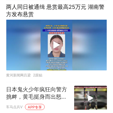
两人同日被通缉 悬赏最高25万元 湖南警
方发布悬赏
黄河新闻网吕梁
2跟贴
日本鬼火少年疯狂向警方
挑衅，黄毛挺身而出怒踹
摩托车
车马点兵V
APP专享