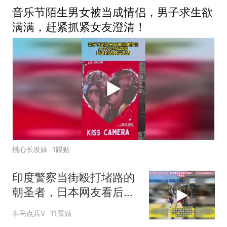
音乐节陌生男女被当成情侣，男子求生欲
满满，赶紧抓紧女友澄清！
桃心长发妹
1跟贴
印度警察当街殴打堵路的
朝圣者，日本网友看后却
羡慕不已
车马点兵V
11跟贴