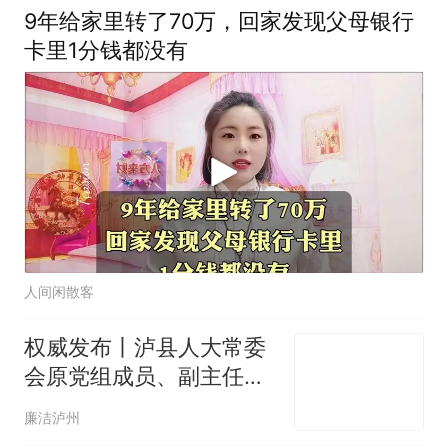
9年给家里转了70万，回家发现父母银行
卡里1分钱都没有
人间闲散客
权威发布丨泸县人大常委
会原党组成员、副主任罗
万宣 严重违纪违法被开除
廉洁泸州
党籍和公职