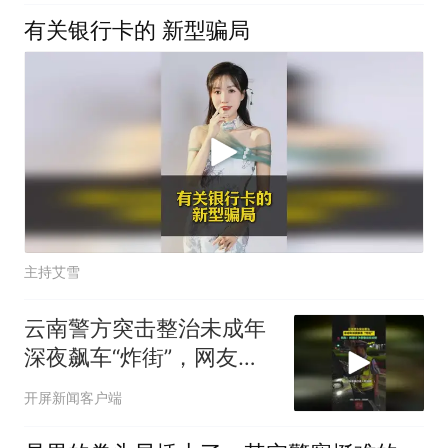
有关银行卡的 新型骗局
主持艾雪
云南警方突击整治未成年
深夜飙车“炸街”，网友：
抓得好！为警察叔叔点赞
开屏新闻客户端