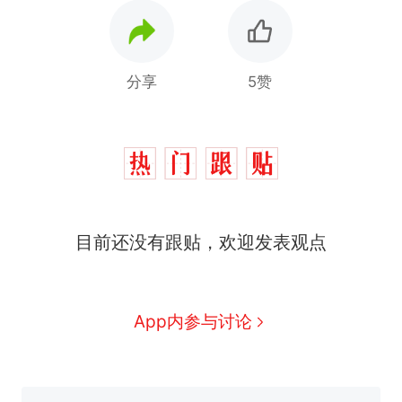
分享
5赞
制裁瓜子饺子，美国怕什
热
么？
费大厨“全国小炒肉大王”称
新
目前还没有跟贴，欢迎发表观点
号，仅凭视频评出？中国烹饪
协会回应
男子上山采菌偶然发现鸡枞菌
窝，原地守1天等它长大：挖了
140多朵
美国渔民钓获鲨鱼徒手将其拽
App内参与讨论
回大海 目击者直呼震惊 （视频
来源：参考消息）
笔试第一被第二名传话劝弃考
官方通报