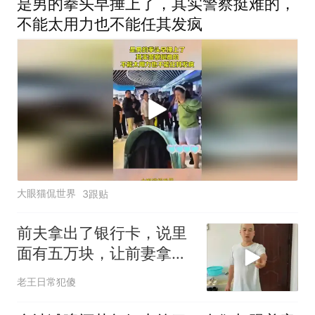
是男的拳头早捶上了，其实警察挺难的，
不能太用力也不能任其发疯
大眼猫侃世界
3跟贴
前夫拿出了银行卡，说里
面有五万块，让前妻拿了
钱就离开
老王日常犯傻