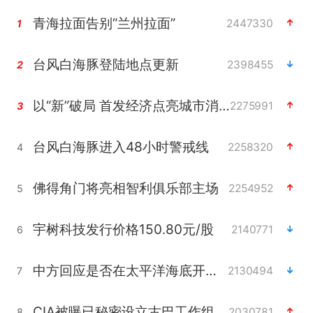
青海拉面告别“兰州拉面”
2447330
1
台风白海豚登陆地点更新
2398455
2
以“新”破局 首发经济点亮城市消费活力
2275991
3
台风白海豚进入48小时警戒线
2258320
4
佛得角门将亮相智利俱乐部主场
2254952
5
宇树科技发行价格150.80元/股
2140771
6
中方回应是否在太平洋海底开采稀土
2130494
7
CIA被曝已秘密设立古巴工作组
2030781
8