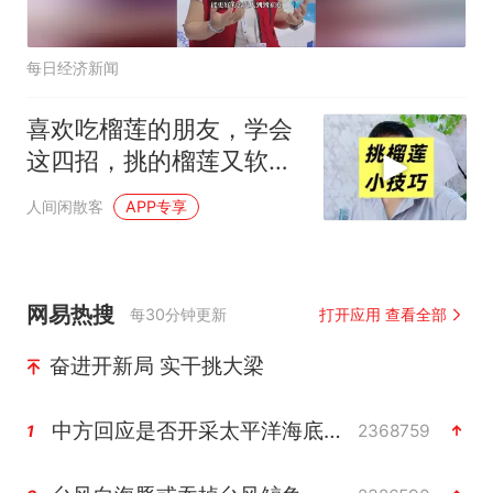
每日经济新闻
喜欢吃榴莲的朋友，学会
这四招，挑的榴莲又软又
甜
人间闲散客
APP专享
网易热搜
每30分钟更新
打开应用 查看全部
奋进开新局 实干挑大梁
中方回应是否开采太平洋海底稀土资源
2368759
1