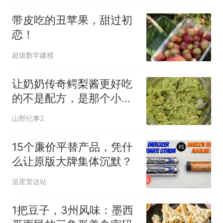
带皮吃的丑苹果，甜过初
恋！
超级数学建模
让奶奶传奇鳄梨酱更好吃
的不是配方，是那个小锡
罐
山野纪事2
15个廉价平替产品，凭什
么让原版大牌集体沉默？
追星雷达站
1把豆子，3州风味：墨西