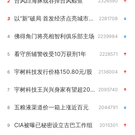
台风白海豚或吞掉台风鲸鱼
2326590
2
以“新”破局 首发经济点亮城市消费活力
2281708
3
佛得角门将亮相智利俱乐部主场
2239984
4
看守所辅警收受10万获刑1年
2228571
5
宇树科技发行价格150.80元/股
2136004
6
宇树科技王兴兴身家有望超200亿元
2095740
7
五粮液渠道价一箱上涨近百元
2044791
8
CIA被曝已秘密设立古巴工作组
2015301
9