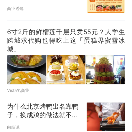
鲜多款时令美味低至5折
商业透镜
6寸2斤的鲜榴莲千层只卖55元？大学生
跨城求代购也得吃上这「蛋糕界蜜雪冰
城」
Vista氢商业
为什么北京烤鸭出名靠鸭
子，换成鸡的做法就不行
了吗？
向航说