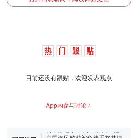
制裁瓜子饺子，美国怕什
热
目前还没有跟贴，欢迎发表观点
么？
那个在床头放菜刀的女孩，
新
因老师一句“跟我回家”改写了
人生
费大厨“全国小炒肉大王”称
App内参与讨论
号，仅凭视频评出？中国烹饪
协会回应
男子上山采菌偶然发现鸡枞菌
窝，原地守1天等它长大：挖了
140多朵
美国渔民钓获鲨鱼徒手将其拽