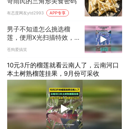
哥雨民的三角形美食密码
有态度网友ytd2993
APP专享
男子不知道怎么挑选榴
莲，便用X光扫描特效，
看榴莲！
苍狗爱搞笑
10元3斤的榴莲就看云南人了，云南河口
本土树熟榴莲挂果，9月份可采收