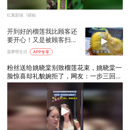
红翼剧场
1跟贴
开到好的榴莲我比顾客还
要开心！又是被顾客扫货
的一天
菠萝唠生活
APP专享
粉丝送给姚晓棠别致榴莲花束，姚晓棠一
脸惊喜却礼貌婉拒了，网友：一步三回
头，两眼放金光