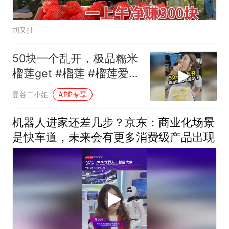
胡又扯
50块一个乱开，极品糯米
榴莲get #榴莲 #榴莲爱好
者 #泰国 #泰国美食
曼谷二小姐
APP专享
机器人进家还差几步？京东：商业化场景
是快车道，未来会有更多消费级产品出现