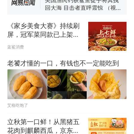
回大海 目击者直呼震惊 （视频
来源：参考消息）
笔试第一被第二名传话劝弃考
官方通报
《家乡美食大赛》持续刷
制裁瓜子饺子，美国怕什
热
屏，冠军菜同款已上架京
么？
东七鲜超市
蓝鲨消费
老饕才懂的一口，有钱也不一定能吃到
艾格吃饱了
立秋第一口鲜！从黑猪五
花肉到麒麟西瓜，京东生