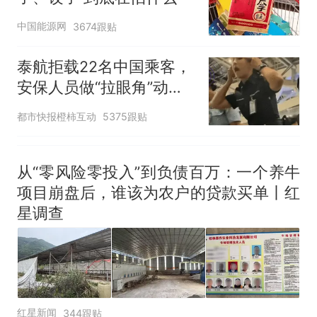
中国能源网
3674跟贴
泰航拒载22名中国乘客，
安保人员做“拉眼角”动
作，泰国机场最新回应：
都市快报橙柿互动
5375跟贴
拒绝登机决定由航司作
出；亲历者：曾承诺免费
改签但没兑现
从“零风险零投入”到负债百万：一个养牛
项目崩盘后，谁该为农户的贷款买单丨红
星调查
红星新闻
344跟贴