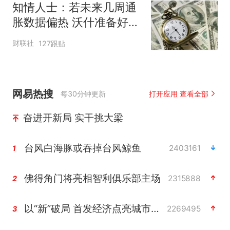
知情人士：若未来几周通
胀数据偏热 沃什准备好加
息
财联社
127跟贴
网易热搜
每30分钟更新
打开应用 查看全部
奋进开新局 实干挑大梁
台风白海豚或吞掉台风鲸鱼
2403161
1
佛得角门将亮相智利俱乐部主场
2315888
2
以“新”破局 首发经济点亮城市消费活力
2269495
3