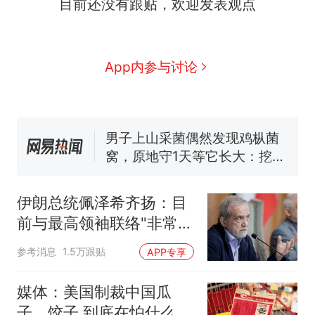
目前还没有跟贴，欢迎发表观点
么？
那个在床头放菜刀的女孩，
新
因老师一句“跟我回家”改写了
人生
App内参与讨论
费大厨“全国小炒肉大王”称
号，仅凭视频评出？中国烹饪
协会回应
男子上山采菌偶然发现鸡枞菌
窝，原地守1天等它长大：挖了
140多朵
美国渔民钓获鲨鱼徒手将其拽
回大海 目击者直呼震惊 （视频
来源：参考消息）
笔试第一被第二名传话劝弃考
官方通报
伊朗总统佩泽希齐扬：目
制裁瓜子饺子，美国怕什
热
前与最高领袖联络"非常困
么？
难"
参考消息
1.5万跟贴
APP专享
媒体：美国制裁中国瓜
子、饺子 到底在怕什么