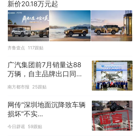
新价20.18万元起
齐鲁壹点
117跟贴
广汽集团前7月销量达88
万辆，自主品牌出口同比
增130%
南方都市报
25跟贴
网传“深圳地面沉降致车辆
损坏”不实
（2026·08·06）
今日辟谣
59跟贴