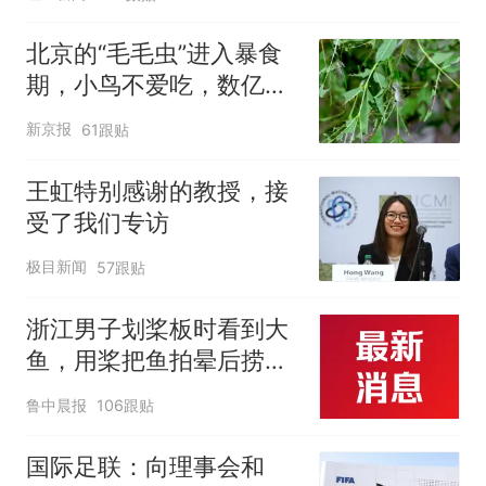
北京的“毛毛虫”进入暴食
期，小鸟不爱吃，数亿头
小蜂迎战
新京报
61跟贴
王虹特别感谢的教授，接
受了我们专访
极目新闻
57跟贴
浙江男子划桨板时看到大
鱼，用桨把鱼拍晕后捞
起；当事人：鱼重7斤6
鲁中晨报
106跟贴
两，做成红烧辣子鱼块，
味道很好
国际足联：向理事会和