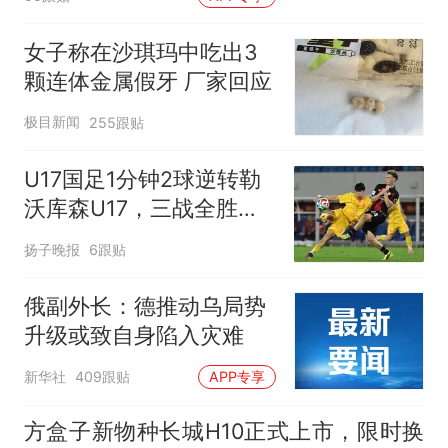
女子称在沙琪玛中吃出3
颗连体金属假牙 厂家回应
极目新闻
255跟贴
U17国足1分钟2球逆转勒
沃库森U17，三战全胜！
赵松源替补登场传射建功
扬子晚报
6跟贴
俄副外长：德推动乌局势
升级或致自身陷入灾难
新华社
409跟贴
APP专享
方盒子新物种长城H10正式上市，限时换