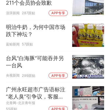
211个会员协会致歉
澎湃新闻
287跟贴
APP专享
明治牛奶，为何中国市场
跌下神坛？
蓝鲸新闻
57跟贴
台风“白海豚”可能吞并另
一台风
央视新闻
299跟贴
APP专享
广州永旺超市广告语标注
“老人臭”引争议，客服回
应
北青网-北京青年报
55跟贴
APP专享