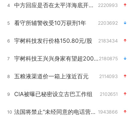
中方回应是否在太平洋海底开采稀土
2220993
4
看守所辅警收受10万获刑1年
2203692
5
宇树科技发行价格150.80元/股
2183434
6
宇树科技王兴兴身家有望超200亿元
2180875
7
五粮液渠道价一箱上涨近百元
2114093
8
CIA被曝已秘密设立古巴工作组
2102651
9
法国将禁止“未经同意的电话营销”
1943866
10