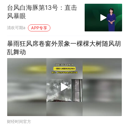
台风白海豚第13号：直击
风暴眼
清欢可期a
APP专享
暴雨狂风席卷窗外景象一棵棵大树随风胡
乱舞动
财经时间官方