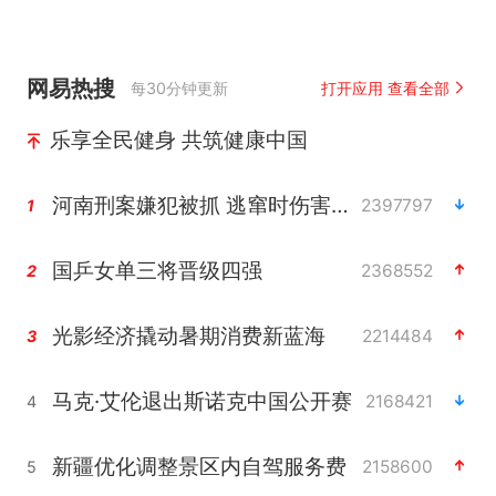
网易热搜
每30分钟更新
打开应用 查看全部
乐享全民健身 共筑健康中国
河南刑案嫌犯被抓 逃窜时伤害多人
2397797
1
国乒女单三将晋级四强
2368552
2
光影经济撬动暑期消费新蓝海
2214484
3
马克·艾伦退出斯诺克中国公开赛
2168421
4
新疆优化调整景区内自驾服务费
2158600
5