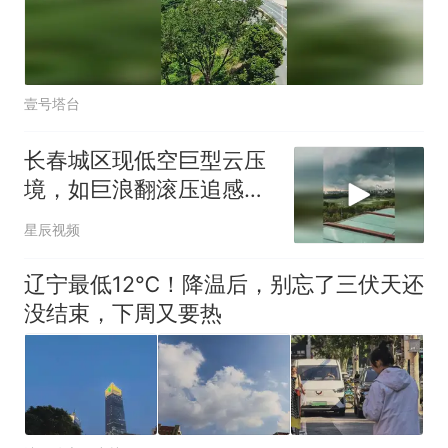
壹号塔台
长春城区现低空巨型云压
境，如巨浪翻滚压追感十
足
星辰视频
辽宁最低12℃！降温后，别忘了三伏天还
没结束，下周又要热