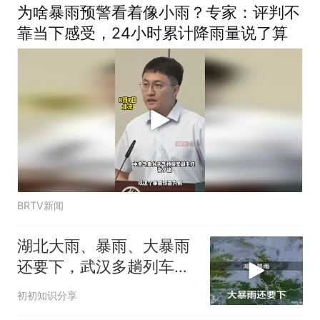
为啥暴雨预警看着像小雨？专家：评判不
靠当下感受，24小时累计降雨量说了算
BRTV新闻
湖北大雨、暴雨、大暴雨
还要下，武汉多趟列车紧
急停运、折返
初初知识分享