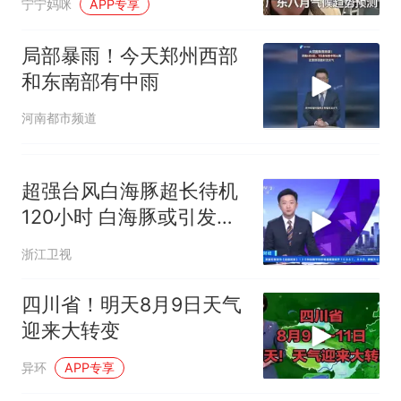
宁宁妈咪
APP专享
因老师一句“跟我回家”改写了
人生
局部暴雨！今天郑州西部
和东南部有中雨
河南都市频道
超强台风白海豚超长待机
120小时 白海豚或引发特
大暴雨
浙江卫视
四川省！明天8月9日天气
迎来大转变
异环
APP专享