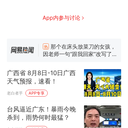
App内参与讨论
那个在床头放菜刀的女孩，
热
因老师一句“跟我回家”改写了
人生
搬家报价570元，搬到楼下
新
交5060元才肯搬上楼！女子傻
眼了……
十多万人报名的考试，成绩全
部作废，公平么？
广西省 8月8日-10日广西
空调24小时开着反而更省电？
天气预报，速看！
电力部门回应
老白者乎
APP专享
佛山一中学招聘物理教师，笔
试前13名均遭淘汰？教育局：
已叫停招聘，成立调查组全面
台风逼近广东！暴雨今晚
“不建议大家买深色蛋糕”上热
核查
搜，网友：天塌了！
杀到，雨势何时最猛？
那个在床头放菜刀的女孩，
热