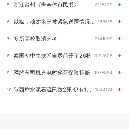
浙江台州《告全体市民书》
2215339
5
以媒：穆杰塔巴被紧急送医情况危急
2188518
6
多所高校取消艺考
2141039
7
泰国初中生饮弹自尽前开了26枪
2037608
8
网约车司机充电时猝死保险拒赔
1975884
9
陕西柞水泥石流已致2死 仍有1人失联
1944174
10