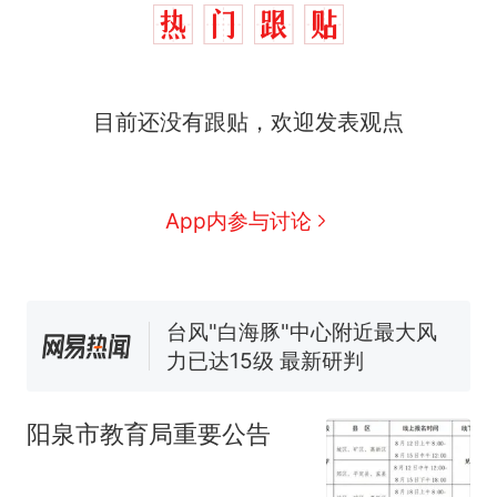
那个在床头放菜刀的女孩，
热
目前还没有跟贴，欢迎发表观点
因老师一句“跟我回家”改写了
人生
费大厨“全国小炒肉大王”称
新
号，仅凭视频评出？中国烹饪
协会回应
搬家报价570元，搬到楼下交
App内参与讨论
5060元才肯搬上楼！女子傻眼
了……
台风"白海豚"中心附近最大风
力已达15级 最新研判
佛山一中学招聘物理教师，笔
试前13名均遭淘汰？教育局：
已叫停招聘，成立调查组全面
笔试第一被第二名传话劝弃考
核查
官方通报
阳泉市教育局重要公告
那个在床头放菜刀的女孩，
热
因老师一句“跟我回家”改写了