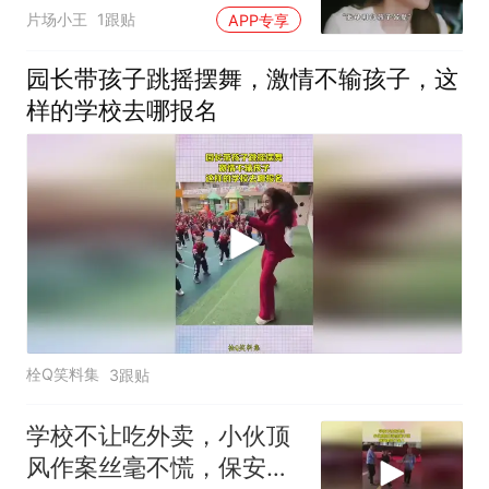
片场小王
1跟贴
APP专享
园长带孩子跳摇摆舞，激情不输孩子，这
样的学校去哪报名
栓Q笑料集
3跟贴
学校不让吃外卖，小伙顶
风作案丝毫不慌，保安里