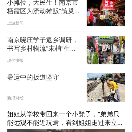
小摊位，大民生！南京市
栖霞区为流动摊贩“筑巢安
家”
上游新闻
南京晓庄学子返乡调研，
书写乡村物流“末梢”生存
实录
现代快报
暑运中的扳道坚守
新浪财经
姐姐从学校带回来一个小凳子，“弟弟只
能远观不能近玩焉，看到姐姐走过来立马
让座”