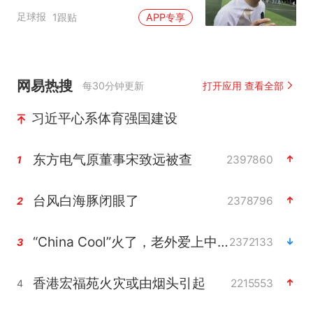
岁月的最独特注脚
足球报
1跟贴
APP专享
网易热搜
每30分钟更新
打开应用 查看全部
习近平心系体育强国建设
东方电气原董事宋致远被查
2397860
1
台风白海豚闭眼了
2378796
2
“China Cool”火了，老外爱上中国避暑游
2372133
3
香港宏福苑火灾或由烟头引起
2215553
4