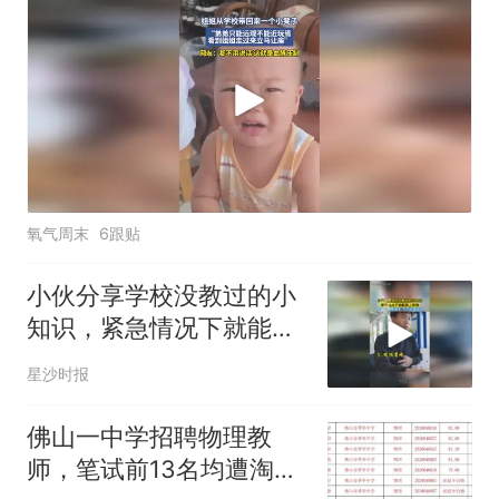
氧气周末
6跟贴
小伙分享学校没教过的小
知识，紧急情况下就能派
上用场，网友：脚麻甩手
星沙时报
下次必须试试
佛山一中学招聘物理教
师，笔试前13名均遭淘