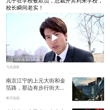
儿子在学校被欺负，总裁开宾利来学校，
校长瞬间老实！
飞鸟潜影
南京江宁的上元大街和金
箔路，那边有步行街大市
口，还有金宝市场
奥字侃剧