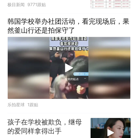
汰？教育局：已叫停招
极目新闻
9771跟贴
聘，成立调查组全面核查
韩国学校举办社团活动，看完现场后，果
然釜山行还是拍保守了
乐拍星球
1跟贴
孩子在学校被欺负，继母
的爱同样拿得出手