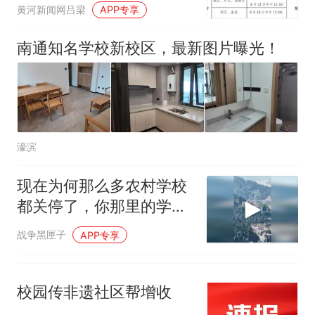
黄河新闻网吕梁
人生
APP专享
南通知名学校新校区，最新图片曝光！
濠滨
现在为何那么多农村学校
都关停了，你那里的学校
还好吗
战争黑匣子
APP专享
校园传非遗社区帮增收