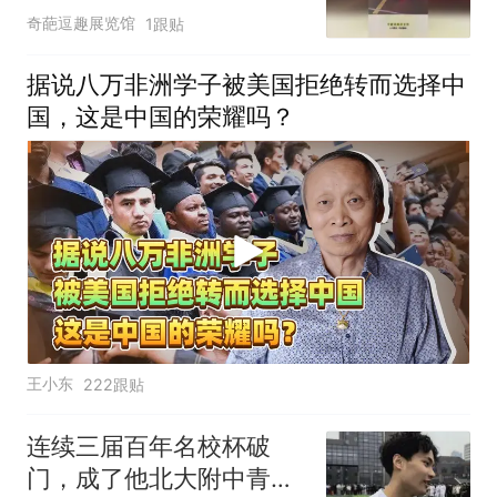
外不是人！
奇葩逗趣展览馆
1跟贴
据说八万非洲学子被美国拒绝转而选择中
国，这是中国的荣耀吗？
王小东
222跟贴
连续三届百年名校杯破
门，成了他北大附中青春