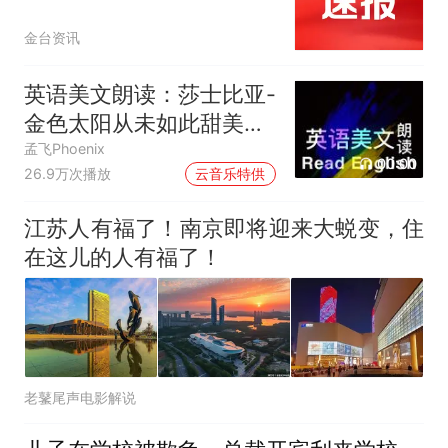
金台资讯
英语美文朗读：莎士比亚-
金色太阳从未如此甜美吻
过
孟飞Phoenix
00:00
26.9万次播放
云音乐特供
江苏人有福了！南京即将迎来大蜕变，住
在这儿的人有福了！
老鼜尾声电影解说