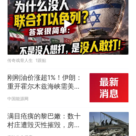
传奇戏骨人生
1跟贴
刚刚油价涨超1%！伊朗：
重开霍尔木兹海峡需美国
满足5个条件！全球最大
中国能源网
铁矿石出口枢纽突发罢工
满目疮痍的黎巴嫩：数十
村庄遭毁灭性摧毁，房屋
医院水库片瓦不存