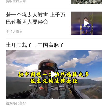
奏响生命乐章
若一个犹太人被害 上千万
巴勒斯坦人要偿命
主持人嘉文
土耳其栽了，中国赢麻了
被忽略的美好