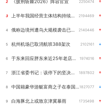
《披荆斩棘2026》阵容官宣
2250474
2
上半年我国经营主体结构持续优化
2194469
3
俄称边境州遭乌大规模袭击已致13伤
2140446
4
杭州机场已取消航班388架次
2102161
5
于东来回应胖东来近25年老店年底关闭
1974016
6
浙江省委书记：该停下的坚决停下来
1897802
7
中国籍豪华游艇富商之子在泰国被杀
1827077
8
白海豚北上或致京津冀暴雨
1735498
9