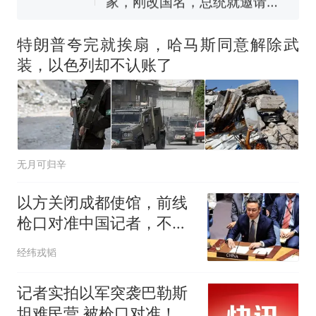
国大使骑行绕了几乎整个国境
搬家报价570元，搬到楼下交
线一圈，还曾两次到中国寻根
5060元才肯搬上楼！女子傻眼
特朗普夸完就挨扇，哈马斯同意解除武
了……
视频丨只要一枚命中就能让航
装，以色列却不认账了
母瘫痪 轰-6J实力有多强？
空调24小时开着反而更省电？
电力部门回应
台风"白海豚"登陆 中心附近最
大风力14级
无月可归辛
十多万人报名的考试，成绩
热
全部作废，公平么？
以方关闭成都使馆，前线
枪口对准中国记者，不满
安理会劝其撤军？
经纬戎韬
记者实拍以军突袭巴勒斯
坦难民营 被枪口对准！