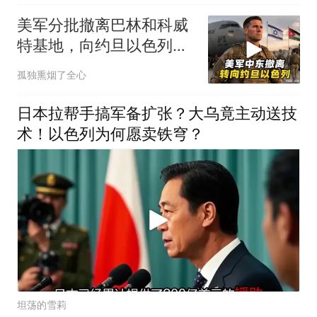
美军分批撤离巴林和科威
特基地，向约旦以色列转
移装备人员
孤独熏烟了全心
日本拉帮手搞军备扩张？大乌竟主动送技
术！以色列为何愿卖铁穹？
坦荡的雪莉