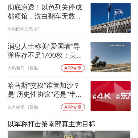
彻底凉透！以色列关停成
都领馆，洗白翻车无数
次，好感彻底清零
小彭的灿烂笔记1
消息人士称美“爱国者”导
弹库存不足1700枚；美军
中央司令部司令同以色列
大风新闻
1跟贴
APP专享
国防军高层讨论“多战线局
势”
哈马斯“交权”谁管加沙？
是“历史性协议”还是“半场
开香槟”？| 今天《环球交
东方娱乐
1跟贴
APP专享
叉点》
以军称打击黎南部真主党目标