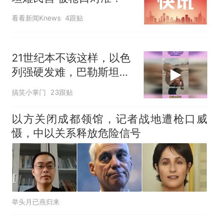
看看新闻Knews
4跟贴
21世纪本不该这样，以色
列强硬发难，巴勒斯坦承
认潮来袭
搞笑小掌门
23跟贴
以方关闭成都领馆，记者战地遭枪口威
慑，中以关系释放危险信号
举头月已燕归来