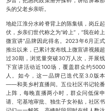
乡音，把惠民政策掰开揉碎，讲给屏幕那
头的父老乡亲听。
地处江淮分水岭脊背上的陈集镇，岗丘起
伏，乡亲们世代称之为“岭上”，“我在岭上
微宣讲”品牌因此得名。2023年6月正式
推出以来，已累计发布线上微宣讲视频超
过30期，浏览量突破30万人次，开展线
下宣讲活动近100场，覆盖群众约5000
人。如今，这一品牌已迭代至3.0版本
——和美乡村直播间。五位社区书记轮番
上阵，每晚直播两小时，群众问低保申
请、宅基地审批、独生子女补贴，社区书
记们一一解答，高峰时段同时在线人数达