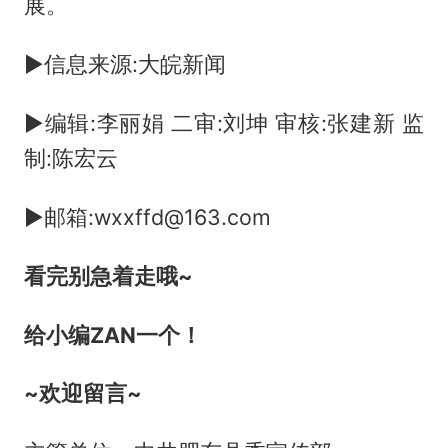
展。
►信息来源:大皖新闻
►编辑:李丽娟 二审:刘坤 审核:张建新 监
制:陈宏云
►邮箱:wxxffd@163.com
看完别急着走哦~
给小编ZAN一个！
~欢迎留言~