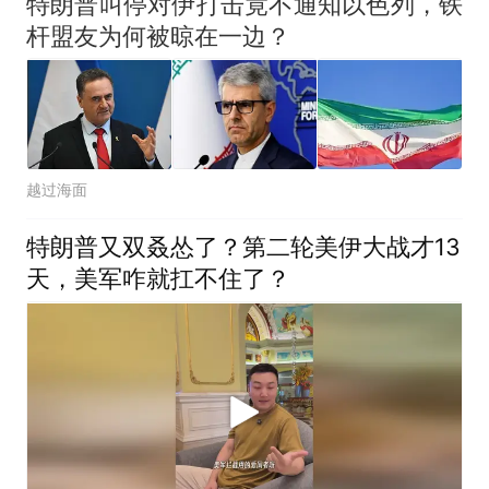
特朗普叫停对伊打击竟不通知以色列，铁
杆盟友为何被晾在一边？
越过海面
特朗普又双叒怂了？第二轮美伊大战才13
天，美军咋就扛不住了？