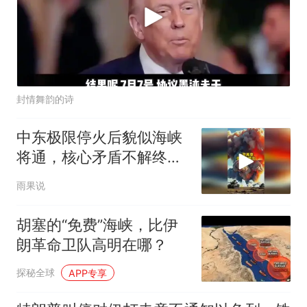
封情舞韵的诗
中东极限停火后貌似海峡
将通，核心矛盾不解终回
原点！#国际局势
雨果说
胡塞的“免费”海峡，比伊
朗革命卫队高明在哪？
探秘全球
APP专享