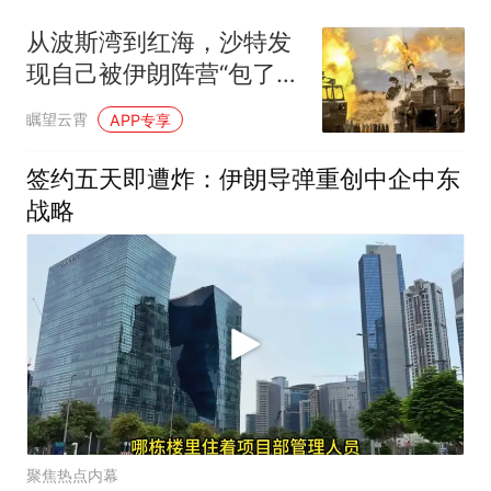
从波斯湾到红海，沙特发
现自己被伊朗阵营“包了饺
子”
瞩望云霄
APP专享
签约五天即遭炸：伊朗导弹重创中企中东
战略
聚焦热点内幕