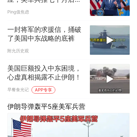
朗空袭戳破致命软肋
Ping值焦虑
一封将军的求援信，捅破
了美国中东战略的底裤
附允历史观
美国巨额投入中东困境，
心虚真相揭露不止伊朗！
早餐食光记
APP专享
伊朗导弹轰平5座美军兵营