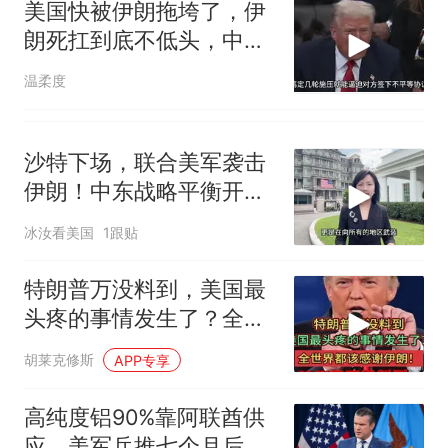
美国快被伊朗拖垮了，伊
朗死扛到底不低头，中国
反而迎来新机遇？
温柔度
沙特下场，联合美军袭击
伊朗！中东战略平衡开始
改变？
冰汝看美国
1跟贴
特朗普万没料到，美国最
头疼的事情发生了？全世
界都该感谢伊朗！
胡莱克修斯
APP专享
高纯度铝90%靠阿联酋供
应，美军兵推七个月后伊