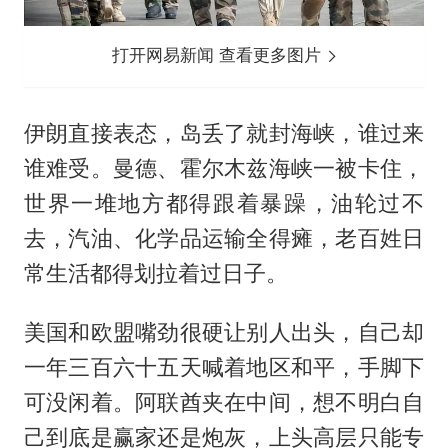
打开网易新闻 查看更多图片
伊朗直接表态，岛丢了就封海峡，谁过来
谁难受。曼德、霍尔木兹海峡一被卡住，
世界一堆地方都得跟着暴躁，油轮过不
去，汽油、化学品运输全得瘫，老百姓日
常生活都得划拉着过日子。
美国和欧盟嘴劲很硬让别人出头，自己却
一年三百六十五天喊着地区和平，手脚下
可没闲着。阿联酋夹在中间，想不明白自
己到底是赢家还是炮灰，上头高层只能专