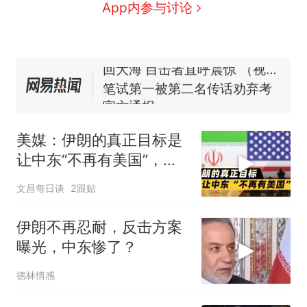
协会回应
男子上山采菌偶然发现鸡枞菌
App内参与讨论
窝，原地守1天等它长大：挖了
140多朵
美国渔民钓获鲨鱼徒手将其拽
回大海 目击者直呼震惊 （视频
来源：参考消息）
笔试第一被第二名传话劝弃考
官方通报
惊艳！字都飘起来了 博主在田
间创作“悬浮字” 网友：真·裸眼
美媒：伊朗的真正目标是
3D！
制裁瓜子饺子，美国怕什
热
让中东“不再有美国”，能
么？
办到吗？
文昌每日谈
2跟贴
伊朗不再忍耐，反击方案
曝光，中东惨了？
德林情感