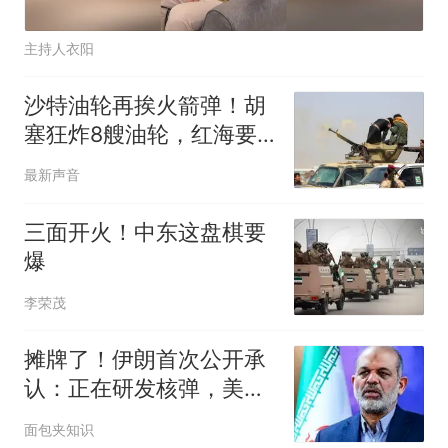
主持人衣阳
沙特油轮再挨火箭弹！胡
塞狂炸8艘油轮，红海要
变死海？
最新声音
三面开火！中东这盘棋要
爆
李荣茂
摊牌了！伊朗首次公开承
认：正在研发核弹，美以
弃核伊朗才会弃核
面包夹知识