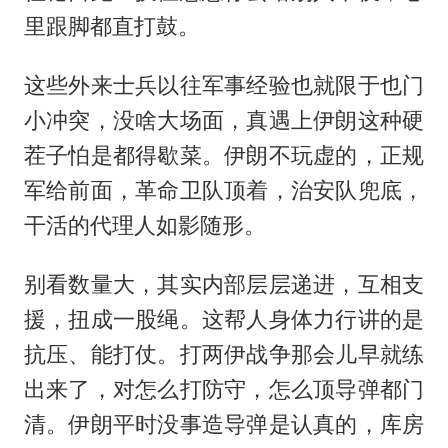
里跟脚都直打鼓。
这些外来士兵以往军事经验也就限于也门
小冲突，没啥大场面，真遇上伊朗这种硬
茬子怕是都得歇菜。伊朗不玩虚的，正规
军给前面，革命卫队顶着，治安队兜底，
干活的代理人如影随形。
别看数量大，其实内部层层递进，互相支
援，扭成一股绳。这帮人身体力行讲的是
抗压、能打仗。打两伊战争那会儿早就练
出来了，对怎么打防守，怎么顶导弹都门
清。伊朗平时没事造导弹是认真的，库房