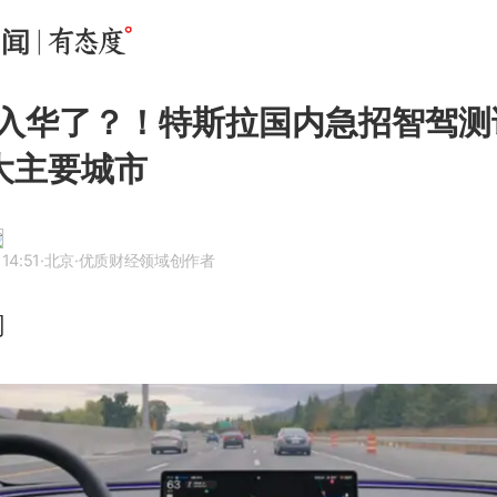
要入华了？！特斯拉国内急招智驾测
大主要城市
14:51
·北京
·优质财经领域创作者
网