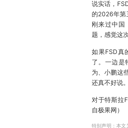
说实话，FS
的2026
刚来过中国
题，感觉这
如果FSD
了。一边是
为、小鹏这
还真不好说
对于特斯拉
自极果网）
特别声明：本文