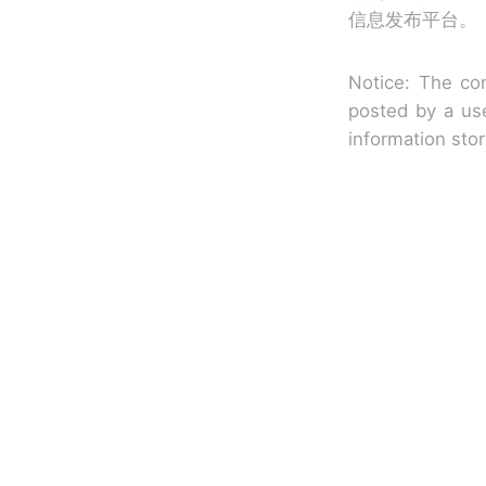
信息发布平台。
Notice: The con
posted by a use
information sto