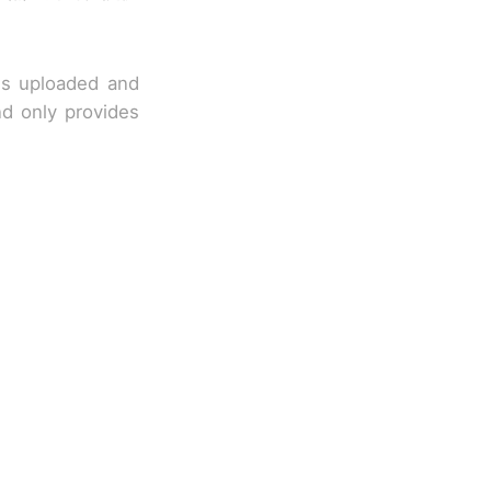
 is uploaded and
nd only provides
移民引争议，
国烹饪协会回
挖了140多
跳舞。（新京