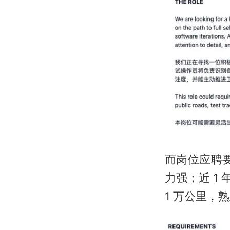
而岗位应聘
力强；近 1
1 万公里，熟悉