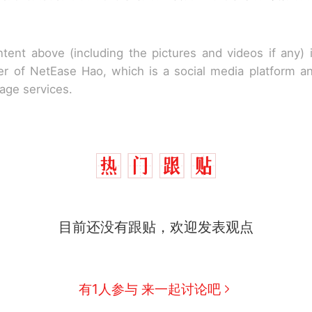
tent above (including the pictures and videos if any)
r of NetEase Hao, which is a social media platform a
rage services.
西班牙飞地休达边境，摩洛哥士兵搬起大石块投向
热
此前一天内数万人从摩洛哥涌入西班牙
费大厨“全国小炒肉大王”称号，仅凭视频评出？中
新
目前还没有跟贴，欢迎发表观点
应
男子上山采菌偶然发现鸡枞菌窝，原地守1天等它长大：
朵
美国一场追捕行动中，一男子在车辆行驶中爬上车顶
有1人参与 来一起讨论吧
报）