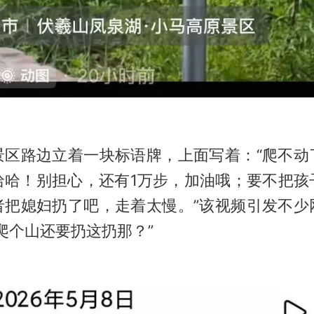
景区路边立着一块标语牌，上面写着：“爬不动
哈哈！别担心，还有1万步，加油哦；要不把孩
者把媳妇扔了吧，走着太慢。”该视频引发不少
爬个山还要扔这扔那？”