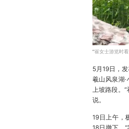
崔女士游览时看
5月19日，
羲山风泉湖
上坡路段。
说。
19日上午
18日撤下