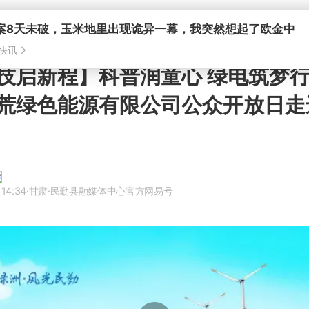
案8天未破，玉米地里出现诡异一幕，我突然想起了欧金中
快讯
技启新程】科普润童心 绿电筑梦
荒绿色能源有限公司公众开放日走
 14:34
·甘肃
·民勤县融媒体中心官方网易号