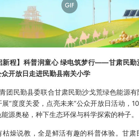
启新程】科普润童心 绿电筑梦行——甘肃民勤
公众开放日走进民勤县南关小学
，共青团民勤县委联合甘肃民勤沙戈荒绿色能源有
展“度度关爱，点亮未来”公众开放日活动，1
色能源奥秘，种下生态环保与科学探索的种子。
有枯燥说教，全是鲜活有趣的科普体验。甘肃