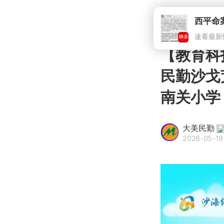
西平命
速看最新
【教育科
民勤沙戈
南关小学
大美民勤
2026-05-19