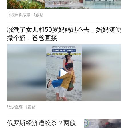
阿嘵田侃故事
1跟贴
涨潮了女儿和50岁妈妈过不去，妈妈随便
撒个娇，爸爸直接
绝少至尊
1跟贴
俄罗斯经济遭绞杀？两艘