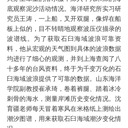
底观察泥沙活动情况。海洋研究所实习研
究员王涛，一上船，叉开双腿，像焊在船
板上似的，目不转睛地观察波压仪描录的
波谱线。为了获取石臼海域波浪可靠资
料，他从宏观的天气图到具体的波浪数据
均进行了细心的观测，并到上海查阅了八
十多年的台风资料，终于为千变万化的石
臼海域波浪提供了可靠的数据。山东海洋
学院副教授崔承琦，卷着裤腿、踏着冰冷
刺骨的海水，测量岸滩历史变化情况。沈
育疆老师每天冒着寒风在米格纸上测绘出
潮汐图谱，用来获取石臼海域潮汐变化情