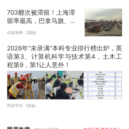
703艘次被滞留！上海滞
留率最高，巴拿马旗、
ClassNK关联船舶占比居
信德海事
2跟贴
首
2026年“未录满”本科专业排行榜出炉，英
语第3、计算机科学与技术第4，土木工
程第9，第1让人意外！
凯旋学长
1跟贴