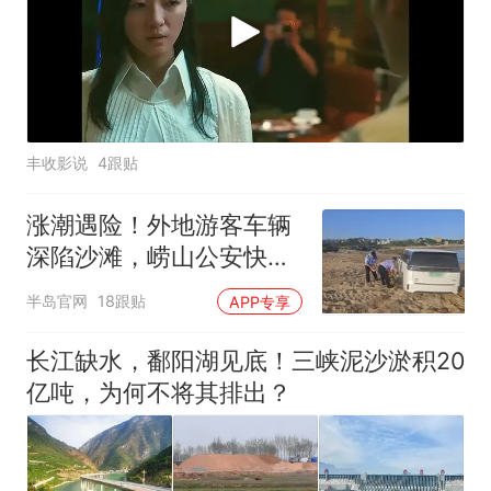
丰收影说
4跟贴
涨潮遇险！外地游客车辆
深陷沙滩，崂山公安快速
处置
半岛官网
18跟贴
APP专享
长江缺水，鄱阳湖见底！三峡泥沙淤积20
亿吨，为何不将其排出？