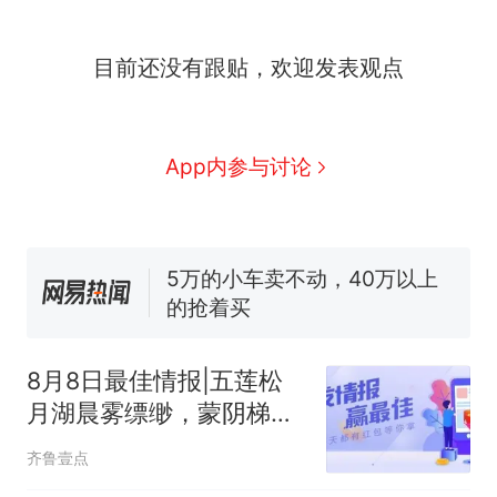
家，刚改国名，总统就邀请中
国大使骑行绕了几乎整个国境
搬家报价570元，搬到楼下交
线一圈，还曾两次到中国寻根
目前还没有跟贴，欢迎发表观点
5060元才肯搬上楼！女子傻眼
了……
视频丨只要一枚命中就能让航
母瘫痪 轰-6J实力有多强？
空调24小时开着反而更省电？
App内参与讨论
电力部门回应
5万的小车卖不动，40万以上
的抢着买
十多万人报名的考试，成绩
热
全部作废，公平么？
8月8日最佳情报|五莲松
月湖晨雾缥缈，蒙阴梯田
宛若大地调色盘
齐鲁壹点