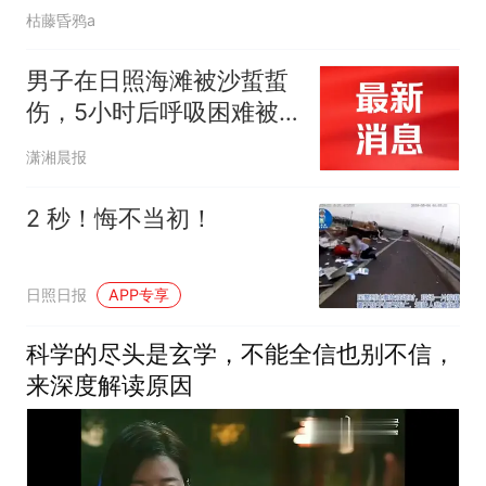
枯藤昏鸦a
男子在日照海滩被沙蜇蜇
伤，5小时后呼吸困难被
紧急送医抢救：一开始剧
潇湘晨报
痛难忍，现在痒到无法入
睡；景区：海蜇蜇人是偶
2 秒！悔不当初！
发事件，占比较小
日照日报
APP专享
科学的尽头是玄学，不能全信也别不信，
来深度解读原因