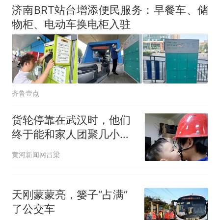
济南BRT站台增添便民服务：早餐车、储
物柜、电动车换电柜入驻
齐鲁壹点
货轮停靠在武汉时，他们
终于能和家人团聚几小
时，“7个月没见到儿子，
黄河新闻网吕梁
太惊喜了”
天刚蒙蒙亮，篓子“占满”
了公交车