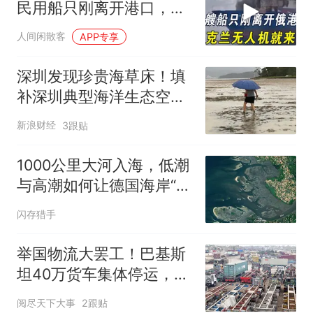
民用船只刚离开港口，乌
克兰无人机就来了
人间闲散客
APP专享
深圳发现珍贵海草床！填
补深圳典型海洋生态空
白，但极其脆弱
新浪财经
3跟贴
1000公里大河入海，低潮
与高潮如何让德国海岸“变
身”？
闪存猎手
举国物流大罢工！巴基斯
坦40万货车集体停运，工
业、出口全线告急
阅尽天下大事
2跟贴