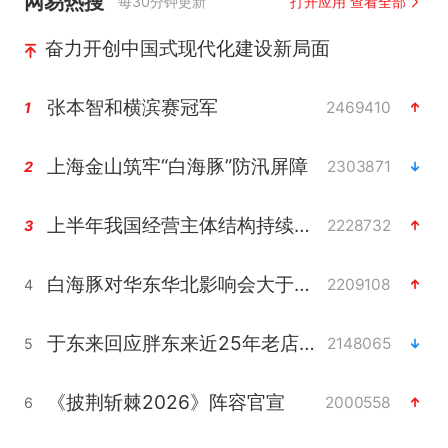
网易热搜
每30分钟更新
打开应用 查看全部
奋力开创中国式现代化建设新局面
张本智和横滨赛冠军
2469410
1
上海金山筑牢“白海豚”防汛屏障
2303871
2
上半年我国经营主体结构持续优化
2228732
3
白海豚对华东华北影响会大于巴威
2209108
4
于东来回应胖东来近25年老店年底关闭
2148065
5
《披荆斩棘2026》阵容官宣
2000558
6