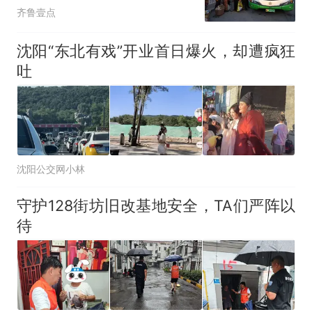
齐鲁壹点
沈阳“东北有戏”开业首日爆火，却遭疯狂
吐
沈阳公交网小林
守护128街坊旧改基地安全，TA们严阵以
待