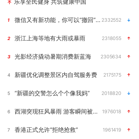
乐享全民健身 共筑健康中国
微信又有新功能，你可以“撤回”你的撤回了！
2332552
1
浙江上海等地有大雨或暴雨
2318055
2
光影经济撬动暑期消费新蓝海
2305634
3
新疆优化调整景区内自驾服务费
2175175
4
“新疆的交警怎么个个像我妈”
2018820
5
西湖突现狂风暴雨 游客瞬间被浇透
1976018
6
香港正式允许“拒绝抢救”
1961419
7