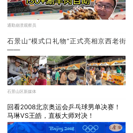
通勤崩溃观察员
石景山“模式口礼物”正式亮相京西老街
——
石景山区新媒体
回看2008北京奥运会乒乓球男单决赛！
马琳VS王皓，直板大师对决！