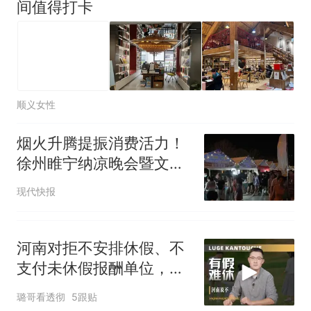
人生
间值得打卡
顺义女性
烟火升腾提振消费活力！
徐州睢宁纳凉晚会暨文旅
促消费市集火热开启
现代快报
河南对拒不安排休假、不
支付未休假报酬单位，快
速立案、限期整改
璐哥看透彻
5跟贴