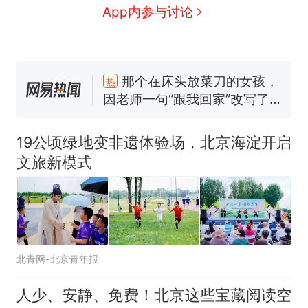
App内参与讨论
那个在床头放菜刀的女孩，
热
因老师一句“跟我回家”改写了
人生
搬家报价570元，搬到楼下
新
交5060元才肯搬上楼！女子傻
眼了……
空调24小时开着反而更省电？
19公顷绿地变非遗体验场，北京海淀开启
电力部门回应
文旅新模式
佛山一中学招聘物理教师，笔
试前13名均遭淘汰？教育局：
已叫停招聘，成立调查组全面
“不建议大家买深色蛋糕”上热
核查
搜，网友：天塌了！
南航一航班疑向乘客发放西梅
汁，致多名乘客在飞行途中排
北青网-北京青年报
队上厕所！乘客：机上100多
那个在床头放菜刀的女孩，
热
人只有2个厕所；客服回应：并
因老师一句“跟我回家”改写了
人少、安静、免费！北京这些宝藏阅读空
非每架飞机都会发放西梅汁