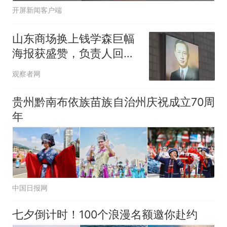
开屏新闻客户端
山东商场换上钱学森巨幅
海报获盛赞，负责人回
应：力所能及致敬国家脊
观察者网
梁
贵州黔南布依族苗族自治州庆祝成立70周
年
中国日报网
七夕倒计时！100个浪漫名额邀你赴约