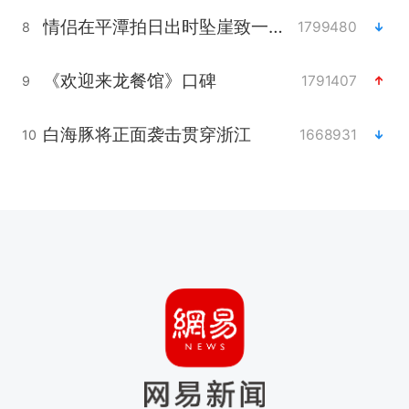
情侣在平潭拍日出时坠崖致一死一伤
1799480
8
《欢迎来龙餐馆》口碑
1791407
9
白海豚将正面袭击贯穿浙江
1668931
10