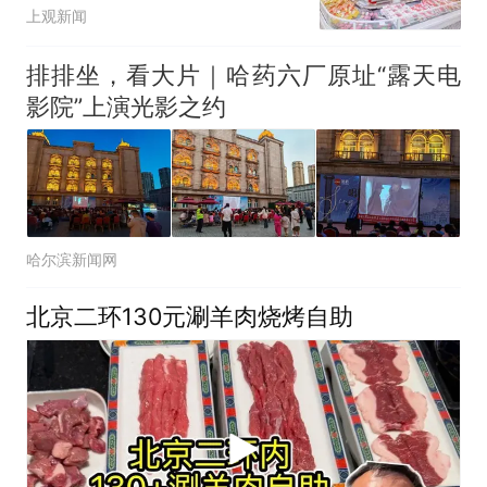
上观新闻
排排坐，看大片｜哈药六厂原址“露天电
影院”上演光影之约
哈尔滨新闻网
北京二环130元涮羊肉烧烤自助