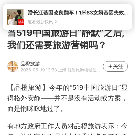
打开
潘长江基因改良翻车！1米83女婿基因失效，12岁外孙身高只到姥爷下巴
速看最新快讯
当519中国旅游日“静默”之后,
我们还需要旅游营销吗？
品橙旅游
关注
2026-05-19 13:33
·上海
·优质旅游领域创作者
【品橙旅游】今年的“519中国旅游日”显
得格外安静——并不是没有活动或方案，
而是悄咪咪地过了。
有地方政府工作人员对品橙旅游表示：今