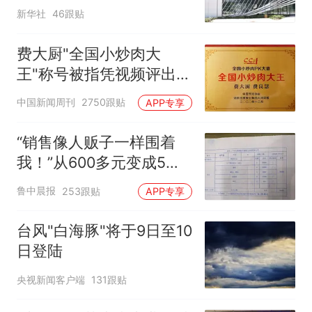
新华社
46跟贴
费大厨"全国小炒肉大
王"称号被指凭视频评出
官方回应
中国新闻周刊
2750跟贴
APP专享
“销售像人贩子一样围着
我！”从600多元变成5万
元，57岁保洁阿姨做医美
鲁中晨报
253跟贴
APP专享
后眼睛肿到流泪、视物模
糊
台风"白海豚"将于9日至10
日登陆
央视新闻客户端
131跟贴