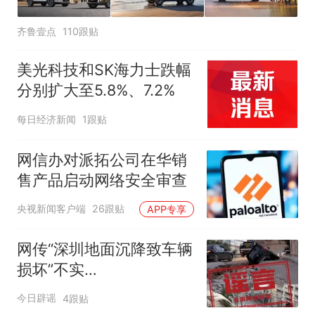
齐鲁壹点
110跟贴
美光科技和SK海力士跌幅
分别扩大至5.8%、7.2%
每日经济新闻
1跟贴
网信办对派拓公司在华销
售产品启动网络安全审查
央视新闻客户端
26跟贴
APP专享
网传“深圳地面沉降致车辆
损坏”不实
（2026·08·06）
今日辟谣
4跟贴