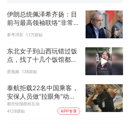
来源：参考消息）
笔试第一被第二名传话劝弃考
官方通报
伊朗总统佩泽希齐扬：目
惊艳！字都飘起来了 博主在田
前与最高领袖联络"非常困
间创作“悬浮字” 网友：真·裸眼
难"
3D！
制裁瓜子饺子，美国怕什
热
参考消息
1.1万跟贴
么？
东北女子到山西玩错过饭
点，找了十几个饭馆都没
开门：午休到几点
星视频
138跟贴
泰航拒载22名中国乘客，
安保人员做“拉眼角”动
作，泰国机场最新回应：
都市快报橙柿互动
4128跟贴
APP专享
拒绝登机决定由航司作
出；亲历者：曾承诺免费