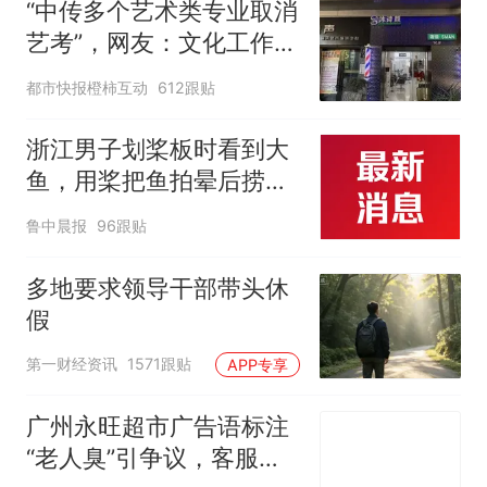
“中传多个艺术类专业取消
艺考”，网友：文化工作者
一定要有文化，这句话的
都市快报橙柿互动
612跟贴
含金量还在持续上升
浙江男子划桨板时看到大
鱼，用桨把鱼拍晕后捞
起；当事人：鱼重7斤6
鲁中晨报
96跟贴
两，做成红烧辣子鱼块，
味道很好
多地要求领导干部带头休
假
第一财经资讯
1571跟贴
APP专享
广州永旺超市广告语标注
“老人臭”引争议，客服回