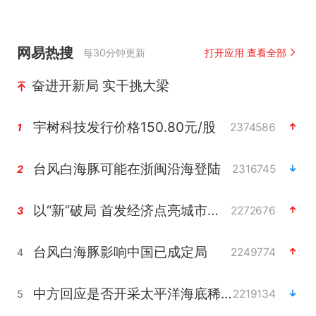
网易热搜
每30分钟更新
打开应用 查看全部
奋进开新局 实干挑大梁
宇树科技发行价格150.80元/股
2374586
1
台风白海豚可能在浙闽沿海登陆
2316745
2
以“新”破局 首发经济点亮城市消费活力
2272676
3
台风白海豚影响中国已成定局
2249774
4
中方回应是否开采太平洋海底稀土资源
2219134
5