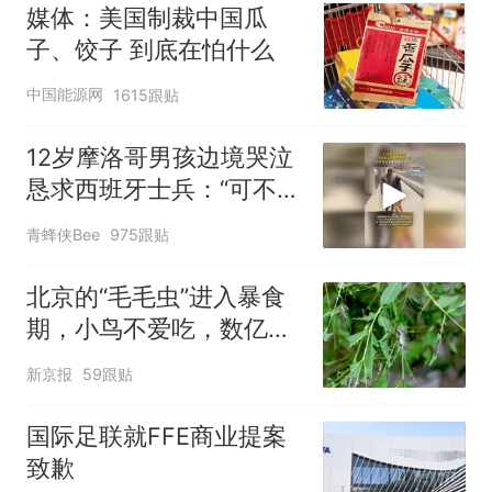
改签但没兑现
媒体：美国制裁中国瓜
子、饺子 到底在怕什么
中国能源网
1615跟贴
12岁摩洛哥男孩边境哭泣
恳求西班牙士兵：“可不可
以不要把我遣返回国”
青蜂侠Bee
975跟贴
北京的“毛毛虫”进入暴食
期，小鸟不爱吃，数亿头
小蜂迎战
新京报
59跟贴
国际足联就FFE商业提案
致歉