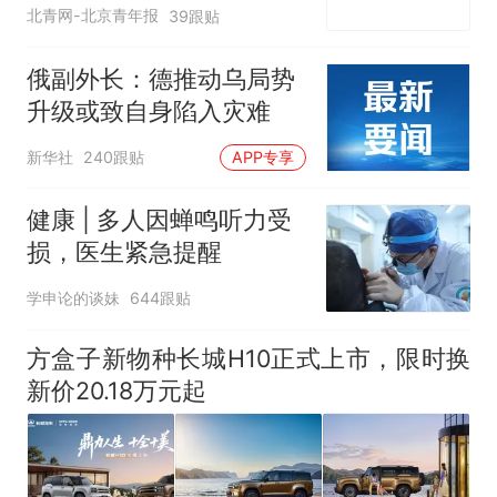
应
北青网-北京青年报
39跟贴
俄副外长：德推动乌局势
升级或致自身陷入灾难
新华社
240跟贴
APP专享
健康 | 多人因蝉鸣听力受
损，医生紧急提醒
学申论的谈妹
644跟贴
方盒子新物种长城H10正式上市，限时换
新价20.18万元起