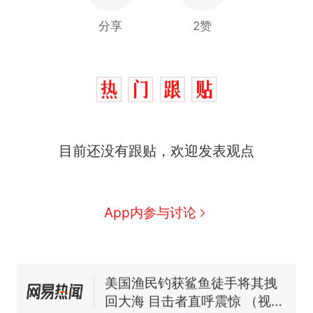
分享
2赞
目前还没有跟贴，欢迎发表观点
制裁瓜子饺子，美国怕什
热
么？
费大厨“全国小炒肉大王”称
新
App内参与讨论
号，仅凭视频评出？中国烹饪
协会回应
男子上山采菌偶然发现鸡枞菌
窝，原地守1天等它长大：挖了
140多朵
美国渔民钓获鲨鱼徒手将其拽
回大海 目击者直呼震惊 （视频