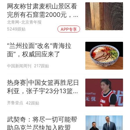
网友称甘肃麦积山景区看
完所有石窟需2000元，景
区：部分石窟受特别保
北青网-北京青年报
5249跟贴
APP专享
护，游客可按需买
“兰州拉面”改名“青海拉
面”，权威回应来了
中国新闻周刊
217跟贴
热身赛|中国女篮再胜尼日
利亚，张子宇23分13篮板
表现抢眼
齐鲁壹点
42跟贴
武契奇：将尽一切可能帮
助乌克兰尽快加入欧盟