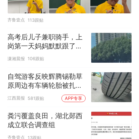
齐鲁壹点
113跟贴
高考后儿子兼职骑手，上
岗第一天妈妈默默跟了三
公里，感慨孩子真的长大
潇湘晨报
106跟贴
了
自驾游客反映辉腾锡勒草
原周边有车辆轮胎被扎，
修理店铺换胎价格高达千
江西晨报
581跟贴
APP专享
元，官方发布情况通报
粪污覆盖良田，湖北郧西
成立联合调查组
齐鲁壹点
13跟贴