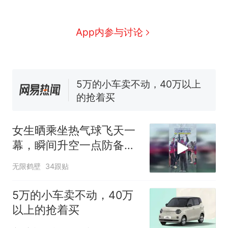
十多万人报名的考试，成绩
热
全部作废，公平么？
全球唯一没有法定首都的国
App内参与讨论
新
家，刚改国名，总统就邀请中
国大使骑行绕了几乎整个国境
5万的小车卖不动，40万以上
线一圈，还曾两次到中国寻根
的抢着买
视频丨只要一枚命中就能让航
母瘫痪 轰-6J实力有多强？
空调24小时开着反而更省电？
电力部门回应
女生晒乘坐热气球飞天一
大雨将至一家老小6分钟抢收完
幕，瞬间升空一点防备都
1千斤稻谷
没有
无限鹤壁
34跟贴
十多万人报名的考试，成绩
热
全部作废，公平么？
5万的小车卖不动，40万
以上的抢着买