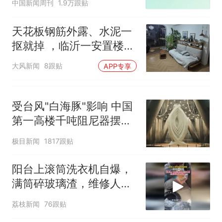
中国新闻周刊
1.9万跟贴
天花板钢筋外露、水泥一
抠就掉 ，临沂一安置楼交
房半年即被鉴定存安全隐
大风新闻
8跟贴
APP专享
患；楼体至今未加固，仍
有居民常住
受台风"白海豚"影响 中国
第一高楼千吨阻尼器摆动
明显
极目新闻
1817跟贴
阳台上滚筒洗衣机自爆，
满筒碎玻璃渣，维修人员
称是人为原因，从未见过
荔枝新闻
76跟贴
洗衣机自爆