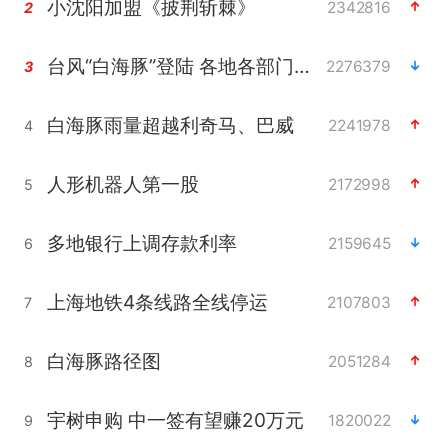
小沈阳加盟《披荆斩棘》
2342816
2
台风“白海豚”登陆 各地各部门全力应对
2276379
3
白海豚雨量超越利奇马、巴威
2241978
4
人形机器人第一股
2172998
5
多地银行上调存款利率
2159645
6
上海地铁4条线路全线停运
2107803
7
白海豚路径图
2051284
8
宇树申购 中一签有望赚20万元
1820022
9