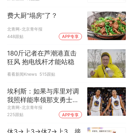
费大厨“塌房”了？
北青网-北京青年报
448跟贴
APP专享
180斤记者在芦潮港直击
狂风 抱电线杆才能站稳
看看新闻Knews
515跟贴
埃利斯：如果与库里对调
我照样能率领那支勇士取
得现在的成就
北青网-北京青年报
225跟贴
APP专享
休3→上3→休7→上3，接