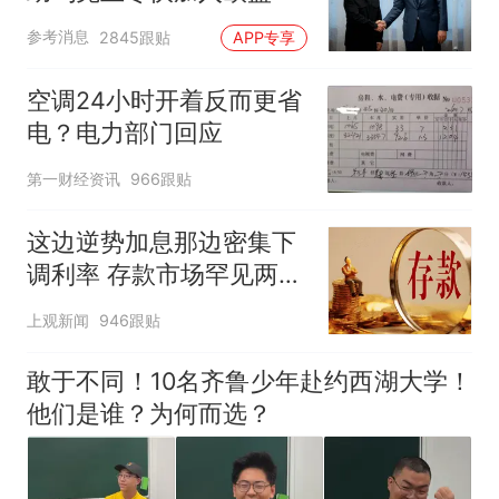
参考消息
2845跟贴
APP专享
空调24小时开着反而更省
电？电力部门回应
第一财经资讯
966跟贴
这边逆势加息那边密集下
调利率 存款市场罕见两极
分化
上观新闻
946跟贴
敢于不同！10名齐鲁少年赴约西湖大学！
他们是谁？为何而选？