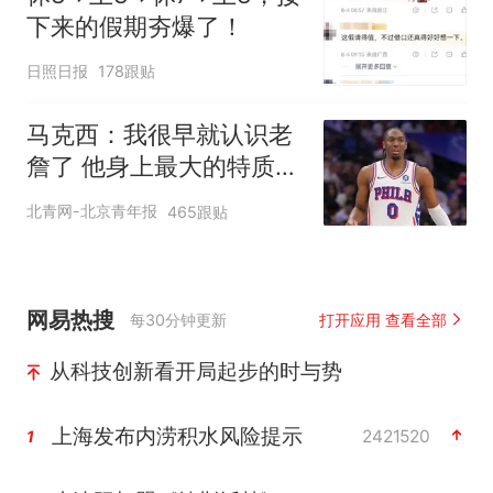
下来的假期夯爆了！
日照日报
178跟贴
马克西：我很早就认识老
詹了 他身上最大的特质就
是谦逊
北青网-北京青年报
465跟贴
网易热搜
每30分钟更新
打开应用 查看全部
从科技创新看开局起步的时与势
上海发布内涝积水风险提示
2421520
1