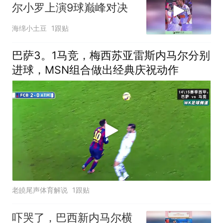
尔小罗上演9球巅峰对决
海绵小土豆
1跟贴
巴萨3。1马竞，梅西苏亚雷斯内马尔分别
进球，MSN组合做出经典庆祝动作
老皢尾声体育解说
1跟贴
吓哭了，巴西新内马尔横