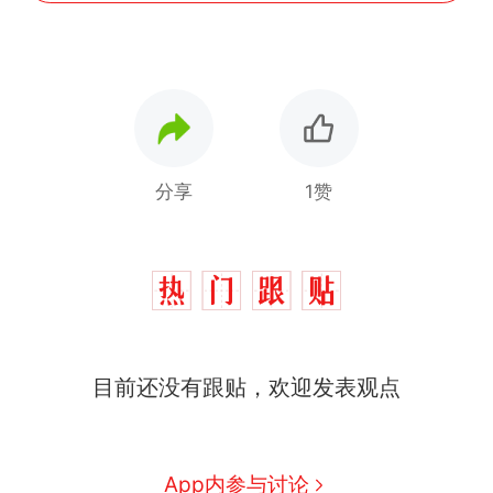
分享
1赞
十多万人报名的考试，成绩
热
目前还没有跟贴，欢迎发表观点
全部作废，公平么？
全球唯一没有法定首都的国
新
家，刚改国名，总统就邀请中
国大使骑行绕了几乎整个国境
搬家报价570元，搬到楼下交
App内参与讨论