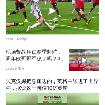
独特l
145跟贴
现场督战拜仁赛季起航，
明年欧冠冠军稳了吗？#
潘谈世界杯 #拜仁 #拜仁
Leslie潘伟力
香港行 #潘伟力
贝克汉姆把悬崖边的，英格兰送进了世界
杯，据说这一脚值10亿英镑