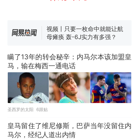
线一圈，还曾两次到中国寻根
5060元才肯搬上楼！女子傻眼
了……
视频丨只要一枚命中就能让航
母瘫痪 轰-6J实力有多强？
空调24小时开着反而更省电？
电力部门回应
佛山一中学招聘物理教师，笔
试前13名均遭淘汰？教育局：
瞒了13年的转会秘辛：内马尔本该加盟皇
已叫停招聘，成立调查组全面
十多万人报名的考试，成绩
热
马，输在梅西一通电话
核查
全部作废，公平么？
圣西罗的太阳
6跟贴
皇马留住了维尼修斯，巴萨当年没留住内
马尔，经纪人道出内情