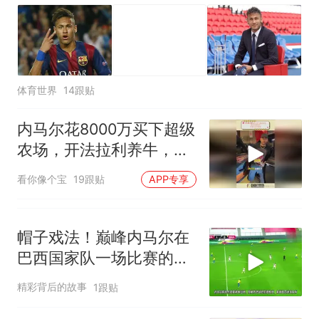
体育世界
14跟贴
内马尔花8000万买下超级
农场，开法拉利养牛，巨
星生活太离谱
看你像个宝
19跟贴
APP专享
帽子戏法！巅峰内马尔在
巴西国家队一场比赛的集
锦到底有多强？
精彩背后的故事
1跟贴