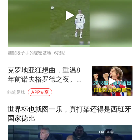
幽默段子手的秘密基地
6跟贴
克罗地亚狂想曲，重温8
年前诺夫格罗德之夜。莫
德里奇一脚定金球
蜡笔足球
APP专享
世界杯也就图一乐，真打架还得是西班牙
国家德比