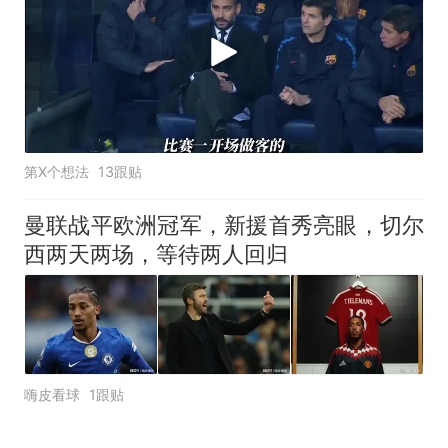
第X个想法
13跟贴
曼联战平欧洲冠军，新援首秀亮眼，切尔
西两天两场，等待两人回归
嗨皮看球
1跟贴