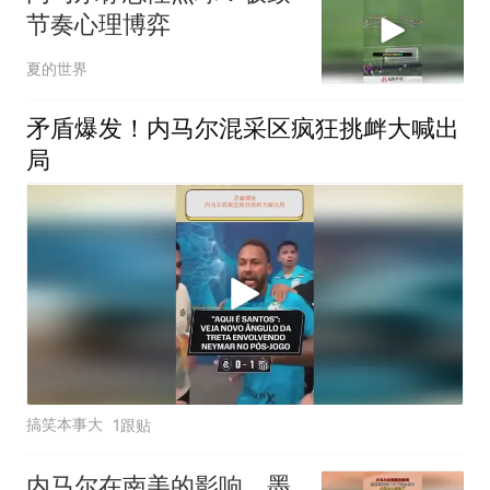
节奏心理博弈
夏的世界
矛盾爆发！内马尔混采区疯狂挑衅大喊出
局
搞笑本事大
1跟贴
内马尔在南美的影响，墨