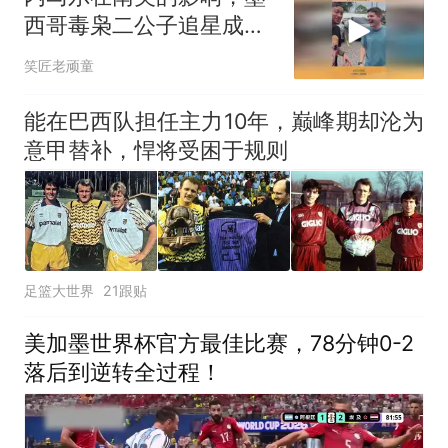
西哥毒枭二公子追星成
功，内马尔太松弛了！
笑匠老顽童
能在巴西队担任主力10年，巅峰期却沦为
意甲替补，悍将受困于规则
足篮大世界
21跟贴
美加墨世界杯官方最佳比赛，78分钟0-2
落后到逆转全过程！