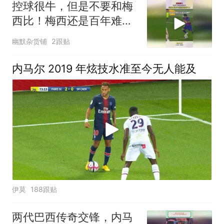
控球很牛，但是不要和梅
西比！梅西还是百年难遇
的控球天才！
幽默杂货铺
2跟贴
内马尔 2019 年炫技水准至今无人能及
伊莫
188跟贴
两代巴西传奇交锋，内马