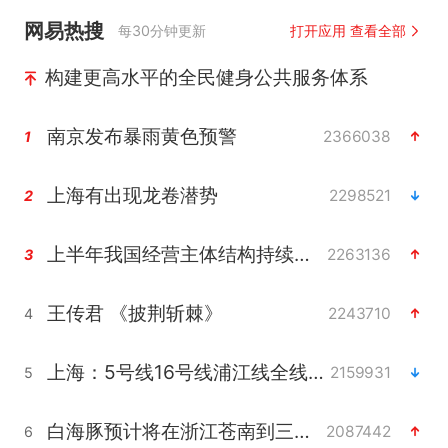
网易热搜
每30分钟更新
打开应用 查看全部
构建更高水平的全民健身公共服务体系
南京发布暴雨黄色预警
2366038
1
上海有出现龙卷潜势
2298521
2
上半年我国经营主体结构持续优化
2263136
3
王传君 《披荆斩棘》
2243710
4
上海：5号线16号线浦江线全线停运
2159931
5
白海豚预计将在浙江苍南到三门一带登陆
2087442
6