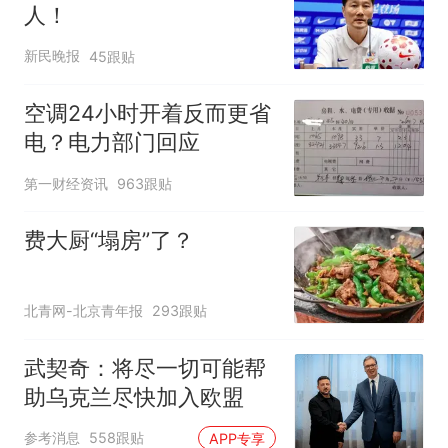
人！
新民晚报
45跟贴
空调24小时开着反而更省
电？电力部门回应
第一财经资讯
963跟贴
费大厨“塌房”了？
北青网-北京青年报
293跟贴
武契奇：将尽一切可能帮
助乌克兰尽快加入欧盟
参考消息
558跟贴
APP专享