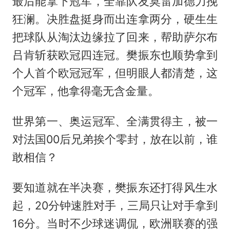
最后能拿下冠军，全靠队友莫雷加德力挽
狂澜。决胜盘挺身而出连拿两分，硬生生
把球队从淘汰边缘拉了回来，帮助萨尔布
吕肯斩获欧冠四连冠。樊振东也顺势拿到
个人首个欧冠冠军，但明眼人都清楚，这
个冠军，他拿得毫无含金量。
世界第一、奥运冠军、全满贯得主，被一
对法国00后兄弟挨个零封，放在以前，谁
敢相信？
要知道就在半决赛，樊振东还打得风生水
起，20分钟速胜对手，三局只让对手拿到
16分。当时不少球迷调侃，欧洲联赛的强