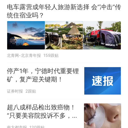
电车露营成年轻人旅游新选择 会“冲击”传
统住宿业吗？
北青网-北京青年报
159跟贴
停产1年，宁德时代重要锂
矿，复产迎关键期！
证券时报
2跟贴
超八成样品检出致癌物！
“只要美容院投诉不多，店
家就不会更换产品”
南方都市报
120跟贴