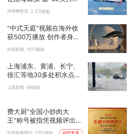
多强？
环球网资讯
2.2万跟贴
"中式天庭"视频在海外收
获500万播放 创作者身份
披露
封面新闻
1977跟贴
上海浦东、黄浦、长宁、
徐汇等地30多处积水点正
在抢排
上观新闻
69跟贴
费大厨"全国小炒肉大
王"称号被指凭视频评出
官方回应
中国新闻周刊
2751跟贴
APP专享