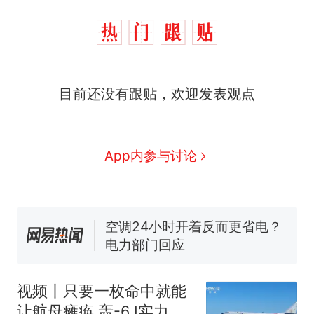
十多万人报名的考试，成绩
热
全部作废，公平么？
全球唯一没有法定首都的国
新
目前还没有跟贴，欢迎发表观点
家，刚改国名，总统就邀请中
国大使骑行绕了几乎整个国境
搬家报价570元，搬到楼下交
线一圈，还曾两次到中国寻根
5060元才肯搬上楼！女子傻眼
了……
视频丨只要一枚命中就能让航
App内参与讨论
母瘫痪 轰-6J实力有多强？
空调24小时开着反而更省电？
电力部门回应
5万的小车卖不动，40万以上
的抢着买
十多万人报名的考试，成绩
热
全部作废，公平么？
视频丨只要一枚命中就能
让航母瘫痪 轰-6J实力有