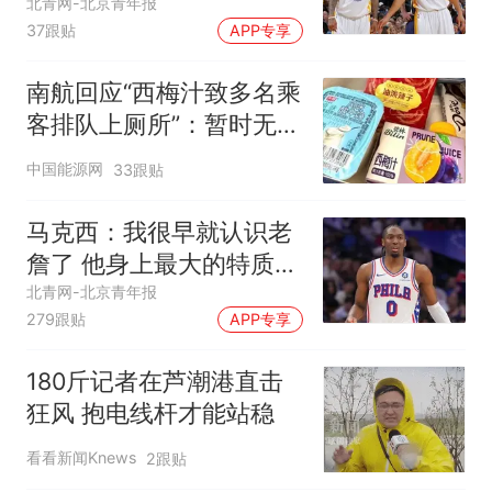
得现在的成就
北青网-北京青年报
37跟贴
APP专享
南航回应“西梅汁致多名乘
客排队上厕所”：暂时无法
核查是否发放西梅汁
中国能源网
33跟贴
马克西：我很早就认识老
詹了 他身上最大的特质就
是谦逊
北青网-北京青年报
279跟贴
APP专享
180斤记者在芦潮港直击
狂风 抱电线杆才能站稳
看看新闻Knews
2跟贴