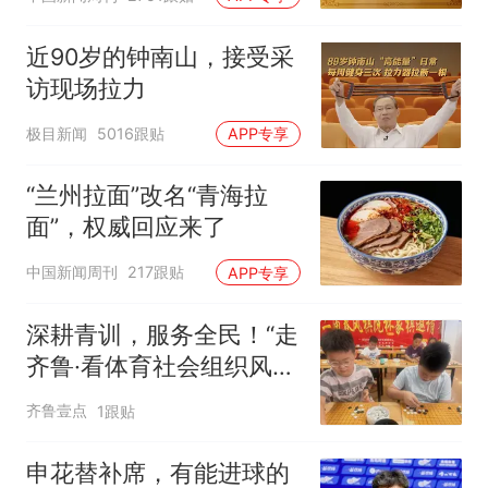
近90岁的钟南山，接受采
访现场拉力
极目新闻
5016跟贴
APP专享
“兰州拉面”改名“青海拉
面”，权威回应来了
中国新闻周刊
217跟贴
APP专享
深耕青训，服务全民！“走
齐鲁·看体育社会组织风
采”走进沂水
齐鲁壹点
1跟贴
申花替补席，有能进球的