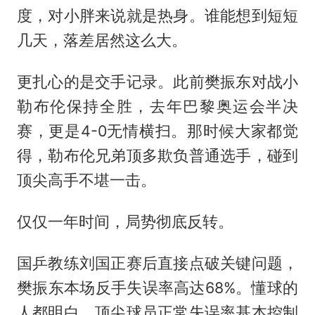
度，对小胖来说就是热身。谁能想到短短
几天，落差居然这么大。
更扎心的是交手记录。此前樊振东对战小
勒布伦保持全胜，去年巴黎奥运会半决
赛，更是4-0无情横扫。那时候大家都觉
得，勒布伦兄弟顶多欺负普通选手，碰到
顶尖高手不堪一击。
仅仅一年时间，局势彻底反转。
国乒教练
刘国正
赛后直接点破关键问题，
樊振东本场反手失误率高达68%。懂球的
人都明白，顶尖球员正常失误率基本控制