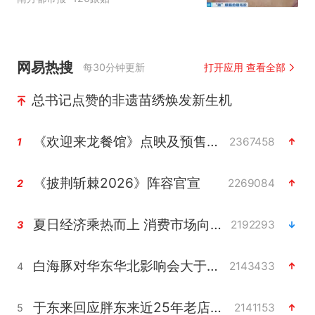
网易热搜
每30分钟更新
打开应用 查看全部
总书记点赞的非遗苗绣焕发新生机
《欢迎来龙餐馆》点映及预售总票房破亿
2367458
1
《披荆斩棘2026》阵容官宣
2269084
2
夏日经济乘热而上 消费市场向新而行
2192293
3
白海豚对华东华北影响会大于巴威
2143433
4
于东来回应胖东来近25年老店年底关闭
2141153
5