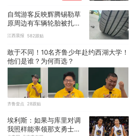
自驾游客反映辉腾锡勒草
原周边有车辆轮胎被扎，
修理店铺换胎价格高达千
江西晨报
582跟贴
元，官方发布情况通报
敢于不同！10名齐鲁少年赴约西湖大学！
他们是谁？为何而选？
齐鲁壹点
28跟贴
埃利斯：如果与库里对调
我照样能率领那支勇士取