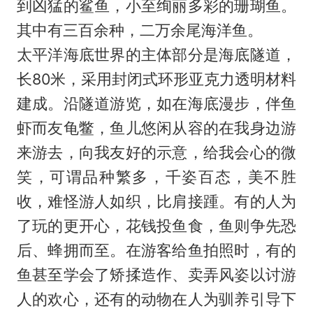
到凶猛的鲨鱼，小至绚丽多彩的珊瑚鱼。
其中有三百余种，二万余尾海洋鱼。
太平洋海底世界的主体部分是海底隧道，
长80米，采用封闭式环形亚克力透明材料
建成。沿隧道游览，如在海底漫步，伴鱼
虾而友龟鳖，鱼儿悠闲从容的在我身边游
来游去，向我友好的示意，给我会心的微
笑，可谓品种繁多，千姿百态，美不胜
收，难怪游人如织，比肩接踵。有的人为
了玩的更开心，花钱投鱼食，鱼则争先恐
后、蜂拥而至。在游客给鱼拍照时，有的
鱼甚至学会了矫揉造作、卖弄风姿以讨游
人的欢心，还有的动物在人为驯养引导下