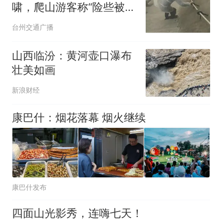
啸，爬山游客称“险些被吹
飞”，景区：已暂停营业，
台州交通广播
起初天气没那么恶劣
山西临汾：黄河壶口瀑布
壮美如画
新浪财经
康巴什：烟花落幕 烟火继续
康巴什发布
四面山光影秀，连嗨七天！