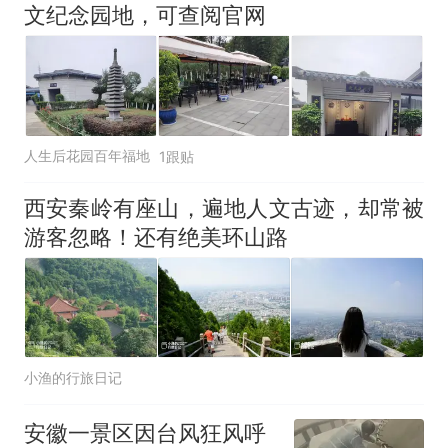
文纪念园地，可查阅官网
人生后花园百年福地
1跟贴
西安秦岭有座山，遍地人文古迹，却常被
游客忽略！还有绝美环山路
小渔的行旅日记
安徽一景区因台风狂风呼