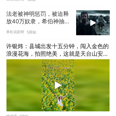
法老被神明惩罚，被迫释
放40万奴隶，希伯神抽干
大海送他们回家
寒松说剧呀
5跟贴
许银炜：县城出发十五分钟，闯入金色的
浪漫花海，拍照绝美，这就是天台山安科
大片的向日葵盛放，快快来打卡