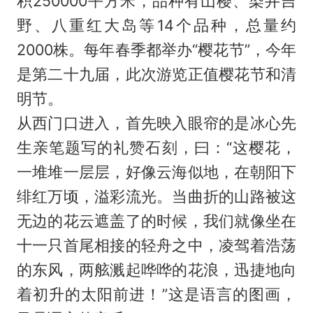
积250000平方米，品种有山樱、染井吉
野、八重红大岛等14个品种，总量约
2000株。每年春季都举办“樱花节”，今年
是第二十九届，此次游览正值樱花节和清
明节。
从西门口进入，首先映入眼帘的是冰心先
生亲笔题写的礼赞石刻，曰：“这樱花，
一堆堆一层层，好像云海似地，在朝阳下
绯红万顷，溢彩流光。当曲折的山路被这
无边的花云遮盖了的时候，我们就像坐在
十一只首尾相接的轻舟之中，凌驾着浩荡
的东风，两舷溅起哗哗的花浪，迅捷地向
着初升的太阳前进！”这是语言的图画，