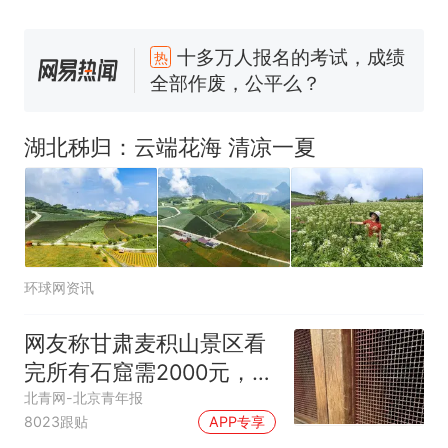
十多万人报名的考试，成绩
热
全部作废，公平么？
全球唯一没有法定首都的国
新
家，刚改国名，总统就邀请中
国大使骑行绕了几乎整个国境
5万的小车卖不动，40万以上
线一圈，还曾两次到中国寻根
的抢着买
湖北秭归：云端花海 清凉一夏
浙江人戒备 "白海豚"已创我国
纪录 带来严重影响
视频丨只要一枚命中就能让航
母瘫痪 轰-6J实力有多强？
泰州父亲的手写家书遗失30
环球网资讯
年，网友淘到后寄给女儿：花
鸟市场搬了，但爱还在
十多万人报名的考试，成绩
热
网友称甘肃麦积山景区看
全部作废，公平么？
完所有石窟需2000元，景
区：部分石窟受特别保
北青网-北京青年报
8023跟贴
APP专享
护，游客可按需买