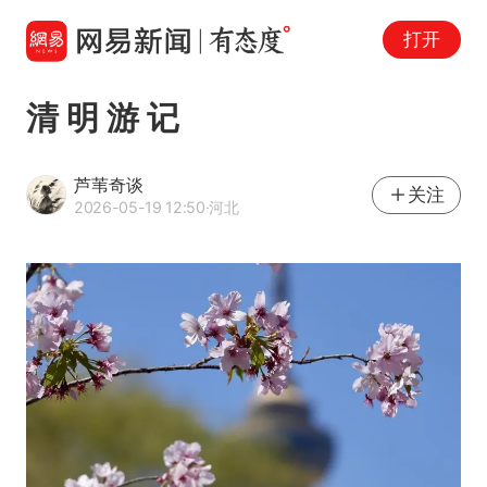
打开
清 明 游 记
芦苇奇谈
关注
2026-05-19 12:50
·河北