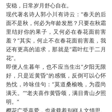
安稳，日常岁月舒心自在。
现代著名诗人郭小川有诗云：“春天的后
面不是秋，何必为年龄发愁？只要在秋霜
里结好你的果子，又何必在春花面前害
羞？”其实，何止不在春花面前害羞，我
还有更高的追求，那就是“霜叶红于二月
花”。
即便人生暮年，也不应当生出“夕阳无限
好，只是近黄昏”的感慨，反倒可以心怀
热忱，吟咏佳句：“莫道桑榆晚，为霞尚
满天。”“老夫喜作黄昏颂，满目青山夕照
明。”
樱花广受喜爱，也承载着别样人文情思。