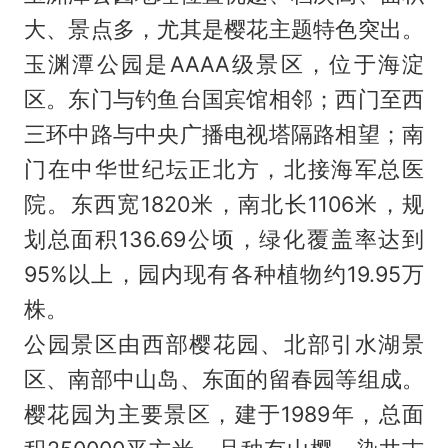
大、景点多，尤其是樱花主题特色突出。
玉渊潭公园是AAAA级景区，位于海淀
区。东门与钓鱼台国宾馆相邻；西门至西
三环中路与中央广播电视塔隔路相望；南
门在中华世纪坛正北方，北接海军总医
院。东西宽1820米，南北长1106米，规
划总面积136.69公顷，绿化覆盖率达到
95%以上，园内现有各种植物约19.95万
株。
公园景区由西部樱花园、北部引水湖景
区、南部中山岛、东面的留春园等组成。
樱花园为主要景区，建于1989年，总面