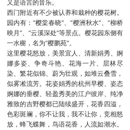
又是语言的音乐。
西门附近有不少被认养和栽种的樱花树。
园内有：“樱棠春晓”、“樱洲秋水”、“柳桥
映月”、“云溪深处”等景点。樱花园东侧有
一水榭，名为“樱鹏苑”。
这里樱花怒放，美景宜人、清新娟秀、婀
娜多姿、争奇斗艳、花海一片、层林尽
染、繁花似锦、蔚为壮观，如堆云叠雪，
似雾凇流芳。花姿娟秀的杭州早樱、姿态
婀娜的垂樱、轻盈秀美的江户彼岸、纯净
雅致的吉野樱都已陆续盛开，花香四溢，
色彩斑斓，你不让我，我不让你，竞相怒
放，蜂飞蝶舞，鸟语花香，人流如潮水。