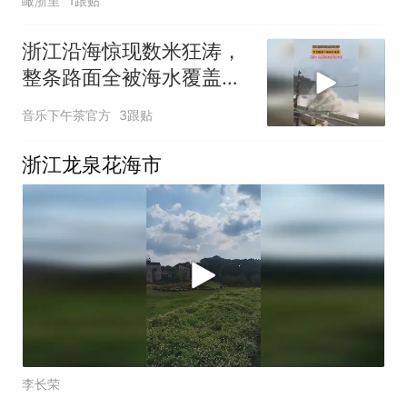
瞰浙里
1跟贴
浙江沿海惊现数米狂涛，
整条路面全被海水覆盖，
网友：鱼虾应该都能打上
音乐下午茶官方
3跟贴
来
浙江龙泉花海市
李长荣