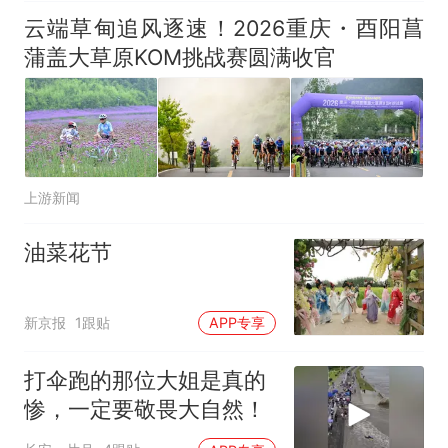
云端草甸追风逐速！2026重庆・酉阳菖
蒲盖大草原KOM挑战赛圆满收官
上游新闻
油菜花节
新京报
1跟贴
APP专享
打伞跑的那位大姐是真的
惨，一定要敬畏大自然！