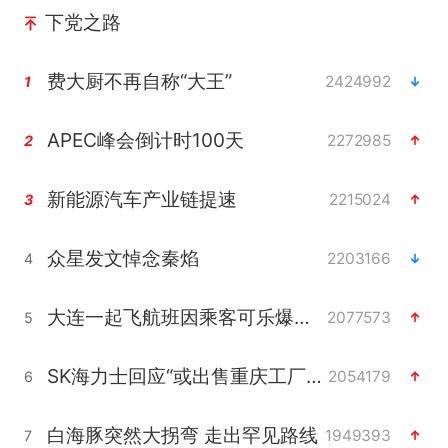
下党之路
费大厨不再自称“大王”
2424992
1
APEC峰会倒计时100天
2272985
2
新能源汽车产业链提速
2215024
3
众星发文悼念秦焰
2203166
4
大连一起飞航班因乘客可乐爆瓶折返
2077573
5
SK海力士回应“或出售重庆工厂”传闻
2054179
6
白海豚突然大拐弯 走出罕见路线
1949393
7