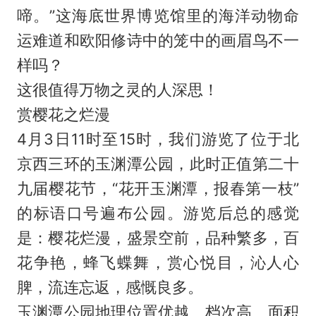
啼。”这海底世界博览馆里的海洋动物命
运难道和欧阳修诗中的笼中的画眉鸟不一
样吗？
这很值得万物之灵的人深思！
赏樱花之烂漫
4月3日11时至15时，我们游览了位于北
京西三环的玉渊潭公园，此时正值第二十
九届樱花节，“花开玉渊潭，报春第一枝”
的标语口号遍布公园。游览后总的感觉
是：樱花烂漫，盛景空前，品种繁多，百
花争艳，蜂飞蝶舞，赏心悦目，沁人心
脾，流连忘返，感慨良多。
玉渊潭公园地理位置优越、档次高、面积