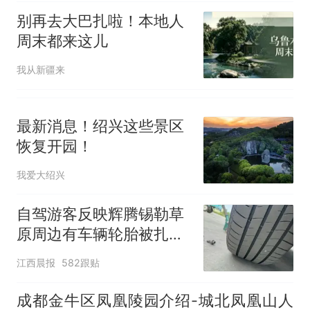
别再去大巴扎啦！本地人
周末都来这儿
我从新疆来
最新消息！绍兴这些景区
恢复开园！
我爱大绍兴
自驾游客反映辉腾锡勒草
原周边有车辆轮胎被扎，
修理店铺换胎价格高达千
江西晨报
582跟贴
元，官方发布情况通报
成都金牛区凤凰陵园介绍-城北凤凰山人