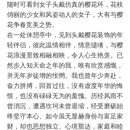
随时可看到女子头戴仿真的樱花环，花枝
俏丽的少女和风姿动人的女子，大有与樱
花争春竞美之势。
在一处休憩亭中，见到头戴樱花装饰的年
轻伴侣，彼此温情相伴，情意缱绻，与樱
花浪漫景致相融相映，令人心生艳羡。已
然步入知天命之年的我，唯有欣赏感慨，
并无年岁徒增的怅惘。我也曾年少奔赴，
奋力拼搏，回首过往，没有虚度年华的悔
恨，也没有碌碌无为的羞愧。历经风雨不
曾消沉，遭遇坎坷未曾退缩，经受磨砺始
终坚守本心。如今虽无显赫身份与富足家
财，却也思想独立、心境豁达，家庭和睦