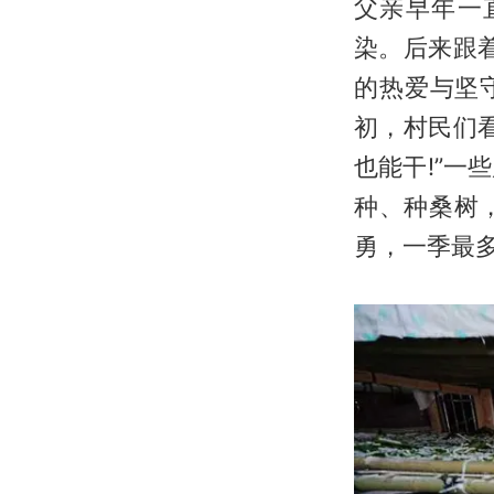
父亲早年一
染。后来跟
的热爱与坚
初，村民们
也能干!”
种、种桑树
勇，一季最