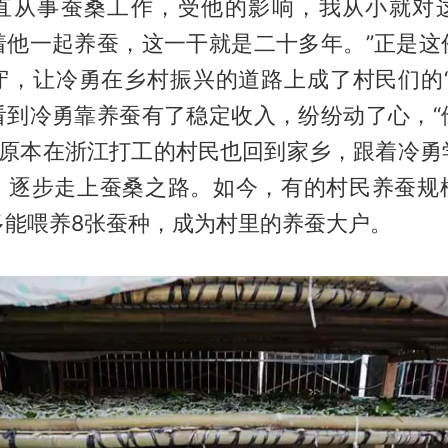
直从事蚕桑工作，受他的影响，我从小就对
着他一起养蚕，这一干就是二十多年。”正是这
守，让冷勇在乡村振兴的道路上成了村民们的“
看到冷勇靠养蚕有了稳定收入，纷纷动了心，“
一些原本在浙江打工的村民也回到家乡，跟着冷勇
，逐步走上蚕桑之路。如今，有的村民养蚕规
多能喂养8张蚕种，成为村里的养蚕大户。