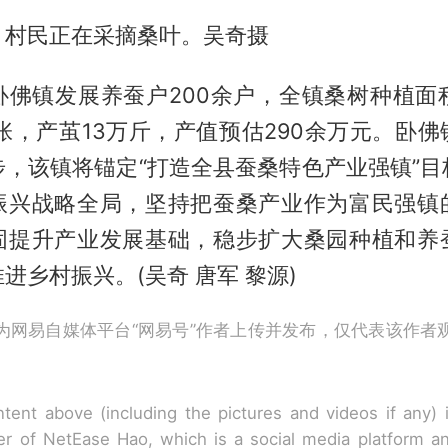
，村民正在采摘桑叶。吴奇摄
佛镇发展养蚕户200余户，全镇桑树种植面积
2张，产茧13万斤，产值预估290余万元。卧
步，该镇将锚定“打造全县蚕桑特色产业强镇”目
振兴战略全局，坚持把蚕桑产业作为富民强镇
固提升产业发展基础，稳步扩大桑园种植和养
进乡村振兴。(吴奇 唐军 黎源)
为网易自媒体平台“网易号”作者上传并发布，仅代表该作者
tent above (including the pictures and videos if any)
r of NetEase Hao, which is a social media platform a