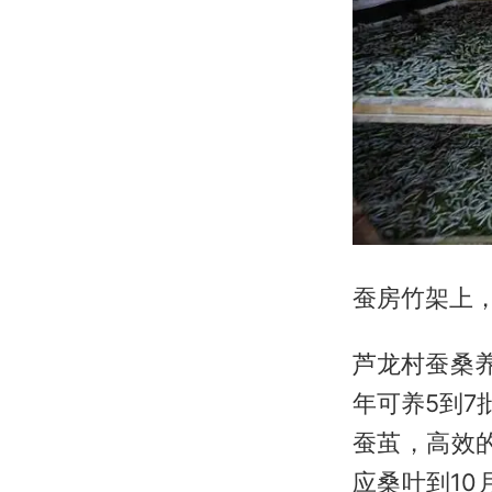
蚕房竹架上
芦龙村蚕桑
年可养5到7
蚕茧，高效
应桑叶到1