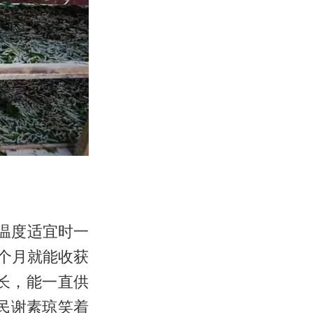
温度适宜时一
1个月就能收获
长，能一直供
民谢素琼笑着