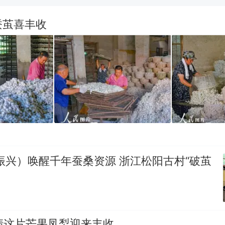
笔试第一被第二名传话劝弃考 官方通报
蚕茧喜丰收
空调24小时开着反而更省电？电力部门回应
那个在床头放菜刀的女孩，因老师一句“跟我回家”
热
振兴）唤醒千年蚕桑资源 浙江松阳古村“破茧
清这片芒果凤梨迎来丰收