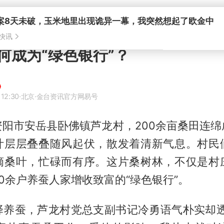
案8天未破，玉米地里出现诡异一幕，我突然想起了欧金中
快讯
何成为“绿色银行”？
 12:30
·北京
·金台资讯官方网易号
资阳市安岳县卧佛镇芦龙村，200余亩桑田连绵
叶层层叠叠随风起伏，散发着清新气息。村民
摘桑叶，忙碌而有序。这片桑树林，不仅是村
0余户养蚕人家增收致富的“绿色银行”。
择养蚕，芦龙村党总支副书记冷勇语气朴实却透