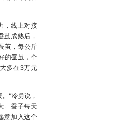
力，线上对接
蚕茧成熟后，
蚕茧，每公斤
好的蚕茧，个
大多在3万元
。”冷勇说，
大。蚕子每天
愿意加入这个