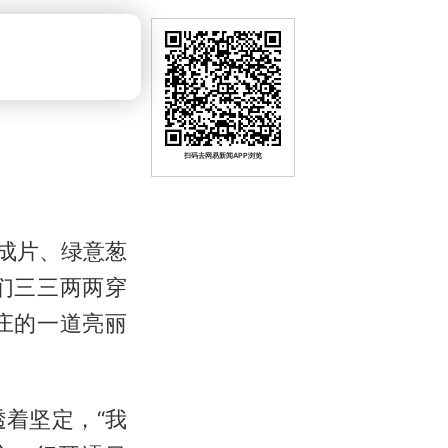
扫码去网易新闻APP浏览
成片、绿意葱
们三三两两穿
庄的一道亮丽
着坚定，“我