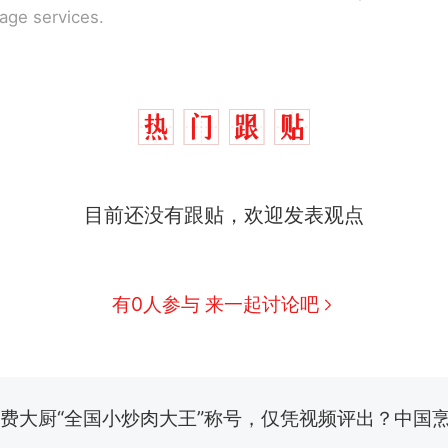
rage services.
目前还没有跟贴，欢迎发表观点
那个在床头放菜刀的女孩，因老师一句“跟我回家”
热
搬家报价570元，搬到楼下交5060元才肯搬上楼
新
有0人参与 来一起讨论吧
了……
费大厨“全国小炒肉大王”称号，仅凭视频评出？中国
佛山一中学招聘物理教师，笔试前13名均遭淘汰？教
招聘，成立调查组全面核查