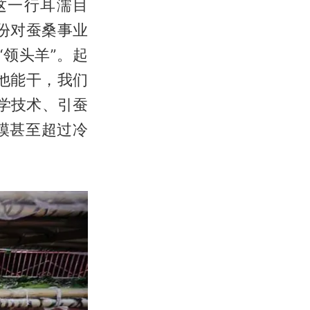
这一行耳濡目
份对蚕桑事业
领头羊”。起
他能干，我们
学技术、引蚕
模甚至超过冷