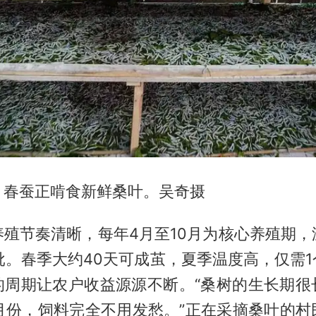
，春蚕正啃食新鲜桑叶。吴奇摄
养殖节奏清晰，每年4月至10月为核心养殖期，
批。春季大约40天可成茧，夏季温度高，仅需
的周期让农户收益源源不断。“桑树的生长期很
0月份，饲料完全不用发愁。”正在采摘桑叶的村