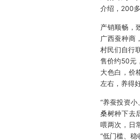
介绍，200
产销顺畅，
广西蚕种商
村民们自行
售价约50
大色白，价
左右，养得
“养蚕投资
桑树种下去
喂两次，日
“低门槛、稳