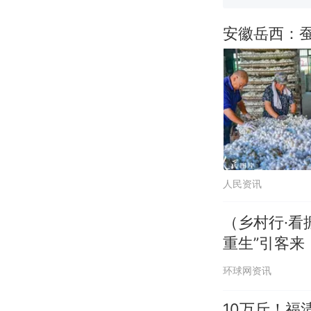
安徽岳西：
人民资讯
（乡村行·看
重生”引客来
环球网资讯
10万斤！福