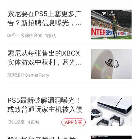
索尼要在PS5上塞更多广
告？新招聘信息曝光，玩
家担忧吃相难看
峡谷一级保护废物
1跟贴
索尼从每张售出的XBOX
实体游戏中获利，蓝光授
权费成隐形收入
玩家派对GamerParty
PS5最新破解漏洞曝光！
或致普通玩家主机被入侵
游民星空
4跟贴
APP专享