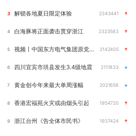
解锁各地夏日限定体验
2343441
3
白海豚将正面袭击贯穿浙江
2323583
4
视频丨中国东方电气集团原党组副书记、董事宋致远被查
2142405
5
四川宜宾市珙县发生3.4级地震
2111833
6
黄金创今年来最大单周涨幅
2021656
7
香港宏福苑火灾或由烟头引起
1954720
8
浙江台州《告全体市民书》
1937424
9