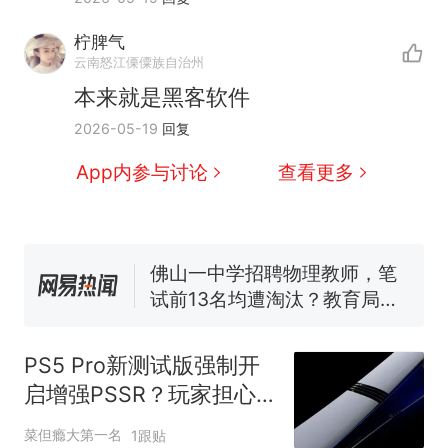
那个在床头放菜刀的女孩，
热
因老师一句“跟我回家”改写了
柠脾气
人生
搬家报价570元，搬到楼下
云南怒江傈僳族自治州
新
交5060元才肯搬上楼！女子傻
本来就是黑客软件
眼了……
费大厨“全国小炒肉大王”称
2026-05-19
回复
号，仅凭视频评出？中国烹饪
协会回应
App内参与讨论
查看更多
台风"白海豚"中心附近最大风
力已达15级 最新研判
佛山一中学招聘物理教师，笔
试前13名均遭淘汰？教育局：
已叫停招聘，成立调查组全面
笔试第一被第二名传话劝弃考
核查
官方通报
那个在床头放菜刀的女孩，
热
因老师一句“跟我回家”改写了
PS5 Pro新测试版强制开
人生
启增强PSSR？玩家担心
画质反而变差
菜但瘾大第一名
1跟贴