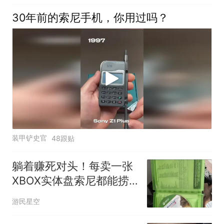
30年前的索尼手机，你用过吗？
装甲铲史官
48跟贴
躺着赚死对头！每卖一张
XBOX实体盘索尼都能捞
一笔
游民星空