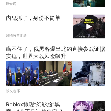
忙着甩锅民主党！
蜉蝣说
内鬼抓了，身份不简单
晨曦故事汇聚
瞒不住了，俄黑客爆出北约直接参战证据
实锤，世界大战风险飙升
战友老邓
Roblox惊现“幻影脸”黑