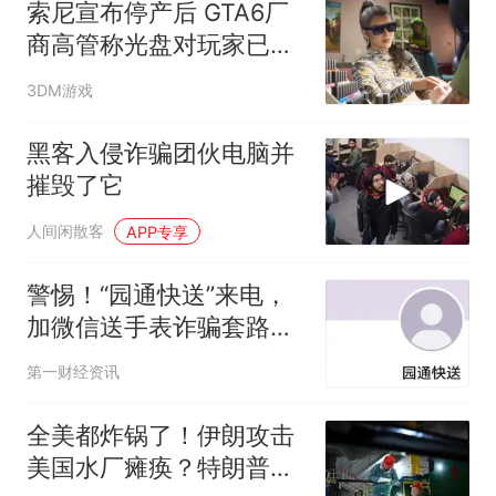
索尼宣布停产后 GTA6厂
商高管称光盘对玩家已无
意义
3DM游戏
黑客入侵诈骗团伙电脑并
摧毁了它
人间闲散客
APP专享
警惕！“园通快送”来电，
加微信送手表诈骗套路卷
土重来
第一财经资讯
全美都炸锅了！伊朗攻击
美国水厂瘫痪？特朗普却