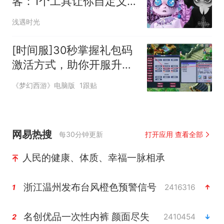
客：1个工具让你自定义头
像表情
浅遇时光
[时间服]30秒掌握礼包码
激活方式，助你开服升级
快人一步
《梦幻西游》电脑版
1跟贴
网易热搜
每30分钟更新
打开应用 查看全部
人民的健康、体质、幸福一脉相承
浙江温州发布台风橙色预警信号
2416316
1
名创优品一次性内裤 颜面尽失
2410454
2