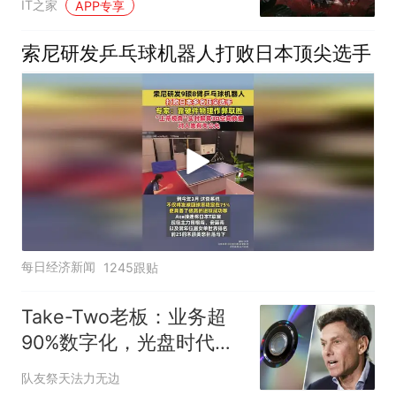
IT之家
APP专享
索尼研发乒乓球机器人打败日本顶尖选手
每日经济新闻
1245跟贴
Take-Two老板：业务超
90%数字化，光盘时代已
结束
队友祭天法力无边