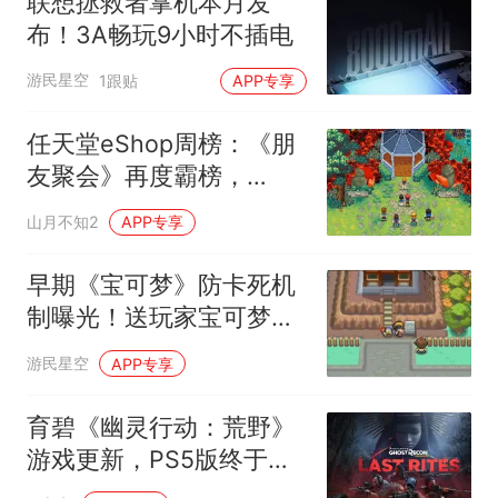
联想拯救者掌机本月发
布！3A畅玩9小时不插电
游民星空
1跟贴
APP专享
任天堂eShop周榜：《朋
友聚会》再度霸榜，
《Kynseed》空降第11位
山月不知2
APP专享
早期《宝可梦》防卡死机
制曝光！送玩家宝可梦脱
困
游民星空
APP专享
育碧《幽灵行动：荒野》
游戏更新，PS5版终于支
持4K 60FPS