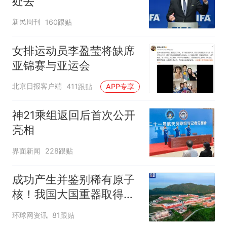
处去
新民周刊
160跟贴
女排运动员李盈莹将缺席
亚锦赛与亚运会
北京日报客户端
411跟贴
APP专享
神21乘组返回后首次公开
亮相
界面新闻
228跟贴
成功产生并鉴别稀有原子
核！我国大国重器取得新
成果
环球网资讯
81跟贴