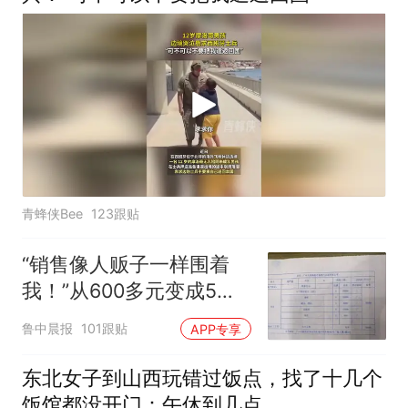
青蜂侠Bee
123跟贴
“销售像人贩子一样围着
我！”从600多元变成5万
元，57岁保洁阿姨做医美
鲁中晨报
101跟贴
APP专享
后眼睛肿到流泪、视物模
糊
东北女子到山西玩错过饭点，找了十几个
饭馆都没开门：午休到几点