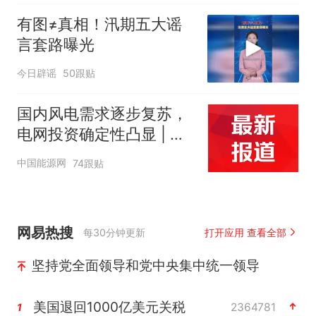
有图≠真相！汛期五大谣
言套路曝光
今日辟谣
50跟贴
国内风电需求逐步复苏，
电网投资确定性凸显 | 投
研报告
中国能源网
74跟贴
网易热搜
每30分钟更新
打开应用 查看全部
坚持党全面领导和党中央集中统一领导
美国退回1000亿美元关税
2364781
1