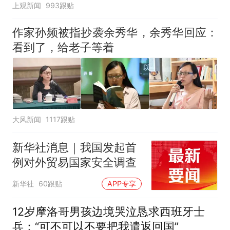
上观新闻
993跟贴
作家孙频被指抄袭余秀华，余秀华回应：
看到了，给老子等着
大风新闻
1117跟贴
新华社消息｜我国发起首
例对外贸易国家安全调查
新华社
60跟贴
APP专享
12岁摩洛哥男孩边境哭泣恳求西班牙士
兵：“可不可以不要把我遣返回国”