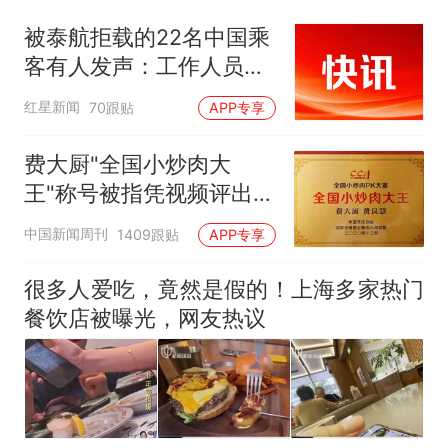
被泰航拒载的22名中国乘
客有人发声：工作人员承
诺免费改签，最后却自费
红星新闻
70跟贴
APP专享
买机票回国
费大厨"全国小炒肉大
王"称号被指凭视频评出
官方回应
中国新闻周刊
1409跟贴
APP专享
很多人爱吃，竟然是假的！上海多家热门
餐饮店被曝光，网友热议