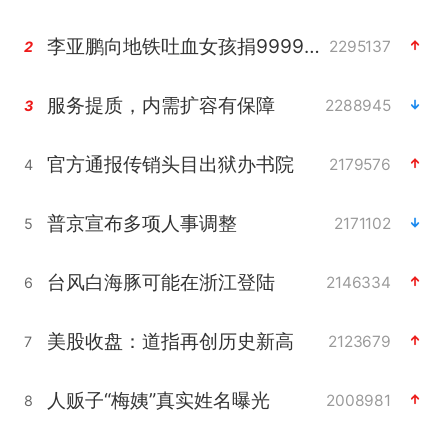
李亚鹏向地铁吐血女孩捐99999元
2295137
2
服务提质，内需扩容有保障
2288945
3
官方通报传销头目出狱办书院
2179576
4
普京宣布多项人事调整
2171102
5
台风白海豚可能在浙江登陆
2146334
6
美股收盘：道指再创历史新高
2123679
7
人贩子“梅姨”真实姓名曝光
2008981
8