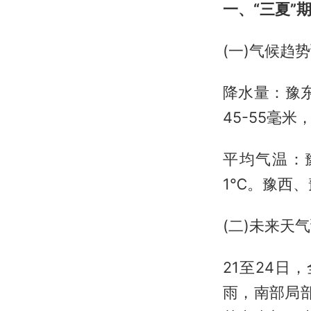
一、“三夏”期
(一)气候趋
降水量：豫东
45-55毫米
平均气温：
1℃。豫西、豫
(二)未来天
21至24日
雨，南部局