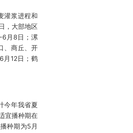
麦灌浆进程和
5日，大部地区
6月8日；漯
周口、商丘、开
6月12日；鹤
计今年我省夏
店适宜播种期在
宜播种期为5月