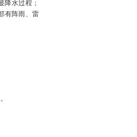
显降水过程；
部有阵雨、雷
雨。