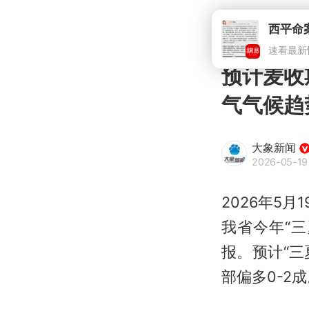
西平命
速看最新
预计麦收
气气候趋
大象新闻
2026-05-19 
2026年5
我省今年“三
报。预计“三
部偏多0-2