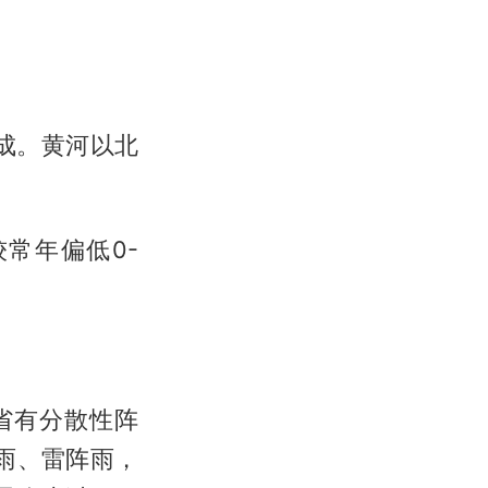
2成。黄河以北
。
常年偏低0-
全省有分散性阵
雨、雷阵雨，