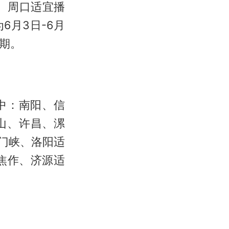
丘、周口适宜播
6月3日-6月
期。
其中：南阳、信
顶山、许昌、漯
三门峡、洛阳适
、焦作、济源适