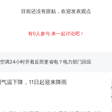
那个在床头放菜刀的女孩，因老师一句“跟我回家”
热
目前还没有跟贴，欢迎发表观点
搬家报价570元，搬到楼下交5060元才肯搬上楼
新
了……
佛山一中学招聘物理教师，笔试前13名均遭淘汰？教
有0人参与 来一起讨论吧
招聘，成立调查组全面核查
笔试第一被第二名传话劝弃考 官方通报
空调24小时开着反而更省电？电力部门回应
“不建议大家买深色蛋糕”上热搜，网友：天塌了！
气温下降，11日起迎来降雨
那个在床头放菜刀的女孩，因老师一句“跟我回家”
热