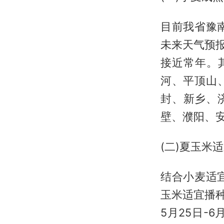
目前我省豫
未来天气预报
接近常年。
河、平顶山、
封、新乡、济
壁、濮阳、安
(二)夏玉米
结合小麦适
玉米适宜播种
5月25日-