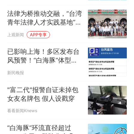
法律为桥推动交融，“台湾
青年法律人才实践基地”举
办结业仪式
上观新闻
APP专享
已影响上海！多区发布台
风预警！“白海豚”体型变
大，近似13个浙江面积，
新民晚报
中心即将进入东海，暴雨
啥时来？
"富二代"报警自证未掉包
女友名牌包 假人设戳穿
看看新闻Knews
“白海豚”环流直径超过