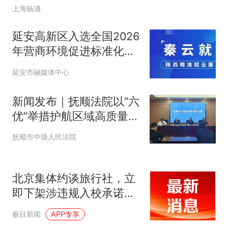
上海杨浦
延安高新区入选全国2026
年营商环境促进标准化试
点单位名单
延安市融媒体中心
新闻发布｜抚顺法院以“六
优”举措护航区域高质量发
展 强化司法赋能 优化营
抚顺市中级人民法院
商环境
北京集体约谈旅行社，立
即下架涉违规入校承诺的
研学、旅游产品
极目新闻
APP专享