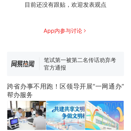
目前还没有跟贴，欢迎发表观点
么？
费大厨“全国小炒肉大王”称
号，仅凭视频评出？中国烹饪
协会回应
男子上山采菌偶然发现鸡枞菌
App内参与讨论
窝，原地守1天等它长大：挖了
140多朵
美国渔民钓获鲨鱼徒手将其拽
回大海 目击者直呼震惊 （视频
来源：参考消息）
笔试第一被第二名传话劝弃考
官方通报
那个在床头放菜刀的女孩，
热
因老师一句“跟我回家”改写了
跨省办事不用跑！区领导开展“一网通办”
人生
帮办服务