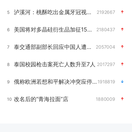
泸溪河：桃酥吃出金属牙冠视频不实
2192667
5
美国将对多晶硅衍生品加征15%关税
2180437
6
泰交通部副部长回应中国人遭歧视手势
2057004
7
泰国校园枪击案死亡人数升至7人
2017297
8
俄称欧洲若想和平解决冲突应停止援乌
1918819
9
改名后的“青海拉面”店
1880009
10