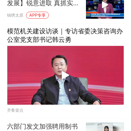
发展】锐意进取 真抓实干
推进太原市经济高质量发
锦绣太原
APP专享
展大会在我市各界引发热
烈反响（七）
模范机关建设访谈｜专访省委决策咨询办
公室党支部书记韩云勇
齐鲁壹点
六部门发文加强聘用制书