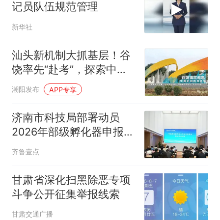
记员队伍规范管理
新华社
汕头新机制大抓基层！谷
饶率先“赴考”，探索中心
镇向小城市蝶变新路径
潮阳发布
APP专享
济南市科技局部署动员
2026年部级孵化器申报工
作
齐鲁壹点
甘肃省深化扫黑除恶专项
斗争公开征集举报线索
甘肃交通广播