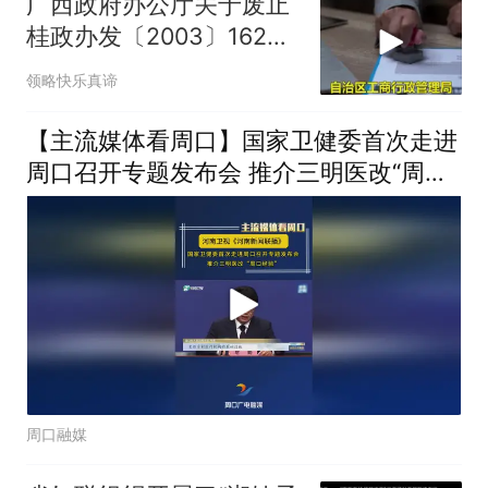
广西政府办公厅关于废止
桂政办发〔2003〕162号
文件的通知
领略快乐真谛
【主流媒体看周口】国家卫健委首次走进
周口召开专题发布会 推介三明医改“周口
经验”
周口融媒