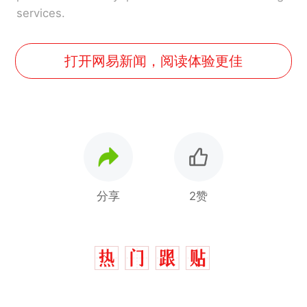
services.
打开网易新闻，阅读体验更佳
分享
2赞
那个在床头放菜刀的女孩，
热
因老师一句“跟我回家”改写了
人生
制裁瓜子饺子，美国怕什
新