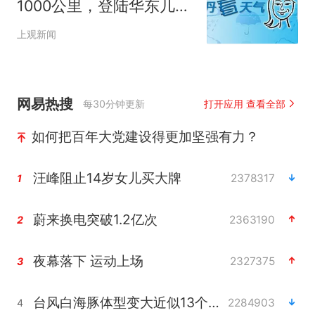
1000公里，登陆华东几成
定局！申城周末大风大雨
上观新闻
网易热搜
每30分钟更新
打开应用 查看全部
如何把百年大党建设得更加坚强有力？
汪峰阻止14岁女儿买大牌
2378317
1
蔚来换电突破1.2亿次
2363190
2
夜幕落下 运动上场
2327375
3
台风白海豚体型变大近似13个浙江面积
2284903
4