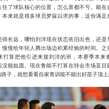
占住了球队核心的位置，怎么算都不亏。能在
，本来就是很多球员梦寐以求的事，这份满足
想得长远，哪怕刘洋现在状态依旧出色，还是
，慢慢给年轻人腾出场边积累经验的时间。之
来打算把他引进来接刘洋的班，本赛季本来
后没能如愿。现在鲁能不打算在转会市场盲目
的路子，就想看看自家青训能不能出好苗子顶上