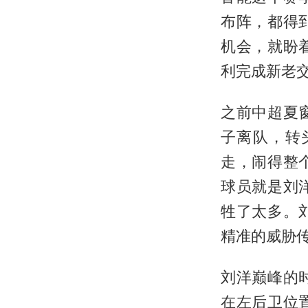
布阵，都得
机会，就盼
利完成新老
之前中超夏
子离队，转
走，闹得整
球员就是刘
牲了太多。
精准的威胁
刘洋巅峰的
在左后卫位