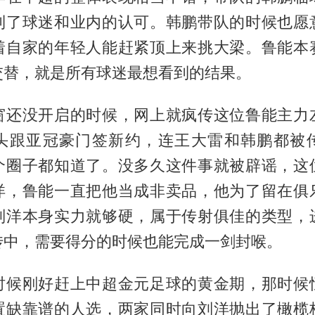
到了球迷和业内的认可。韩鹏带队的时候也愿
着自家的年轻人能赶紧顶上来挑大梁。鲁能本
交替，就是所有球迷最想看到的结果。
窗还没开启的时候，网上就疯传这位鲁能主力
头跟亚冠豪门签新约，连王大雷和韩鹏都被
个圈子都知道了。没多久这件事就被辟谣，这
洋，鲁能一直把他当成非卖品，他为了留在俱
刘洋本身实力就够硬，属于传射俱佳的类型，
传中，需要得分的时候也能完成一剑封喉。
时候刚好赶上中超金元足球的黄金期，那时候
置缺靠谱的人选，两家同时向刘洋抛出了橄榄