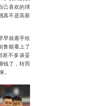
自己喜欢的球
感真不是高薪
早早就着手给
前鲁能看上了
都差不多谈妥
砸钱了，转而
来。