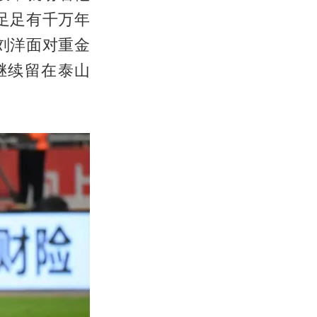
足足有千万年
刘洋面对重金
继续留在泰山