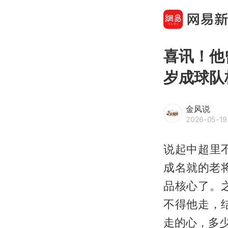
喜讯！他
岁成球队
金风说
2026-05-19 
说起中超里
成名就的老
品核心了。
不得他走，
走的心，多