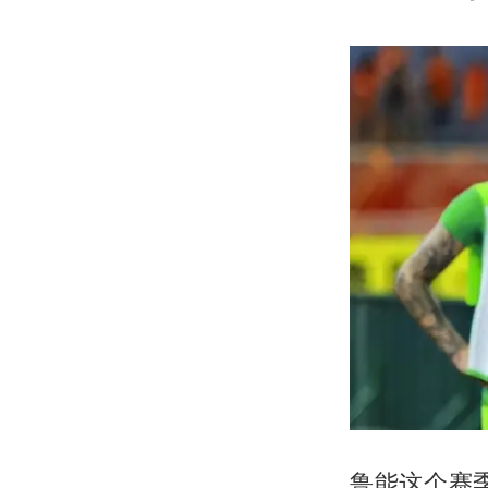
鲁能这个赛