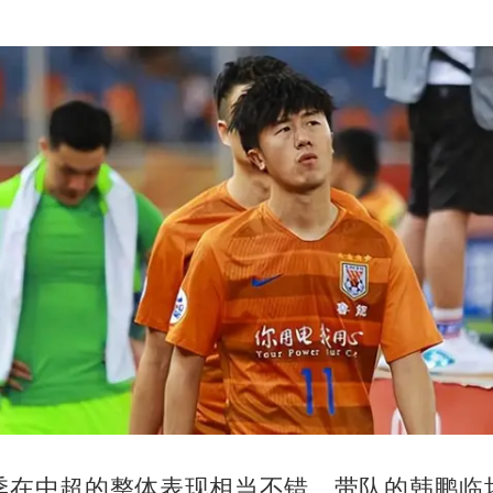
季在中超的整体表现相当不错，带队的韩鹏临