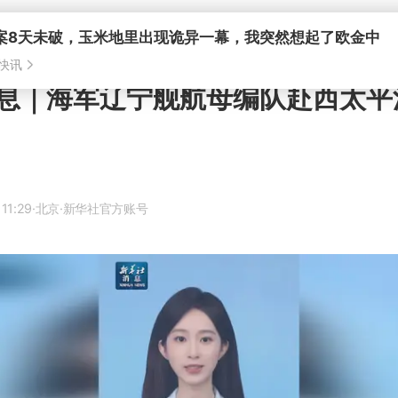
息｜海军辽宁舰航母编队赴西太平
11:29
·北京
·新华社官方账号