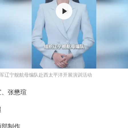
军辽宁舰航母编队赴西太平洋开展演训活动
宣、张懋瑄
超
频部制作