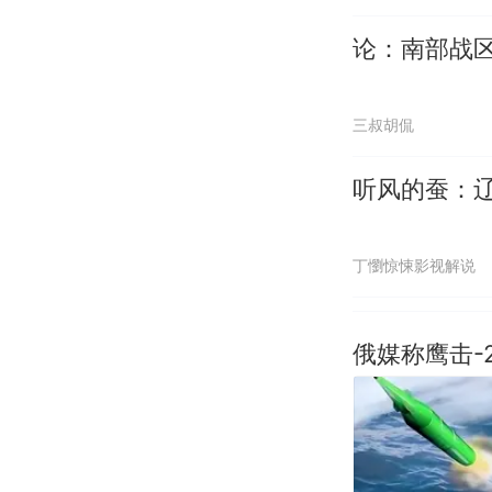
论：南部战
三叔胡侃
听风的蚕：
丁懰惊悚影视解说
俄媒称鹰击-