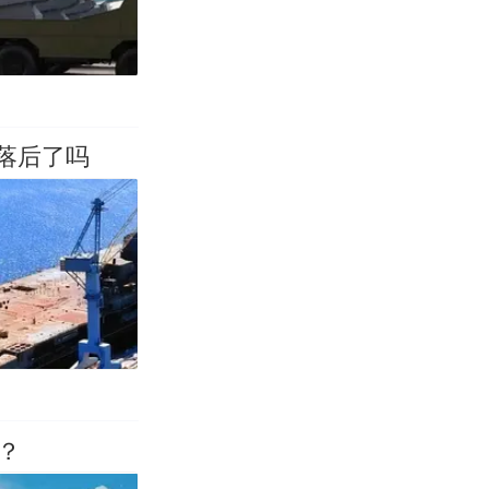
落后了吗
？