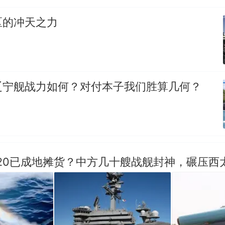
区的冲天之力
辽宁舰战力如何？对付本子我们胜算几何？
20已成地摊货？中方几十艘战舰封神，碾压西