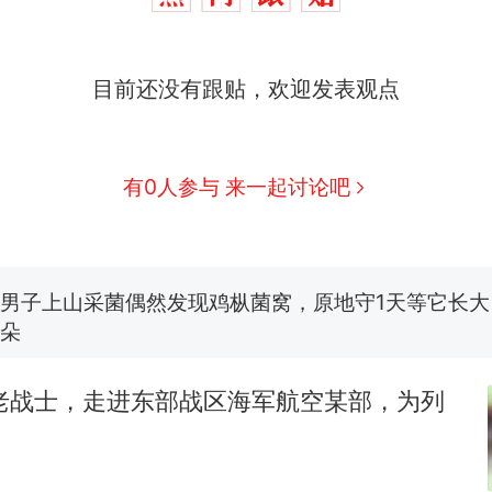
目前还没有跟贴，欢迎发表观点
制裁瓜子饺子，美国怕什么？
热
有0人参与 来一起讨论吧
那个在床头放菜刀的女孩，因老师一句“跟我回家”
新
费大厨“全国小炒肉大王”称号，仅凭视频评出？中国
男子上山采菌偶然发现鸡枞菌窝，原地守1天等它长大：
朵
美国渔民钓获鲨鱼徒手将其拽回大海 目击者直呼震惊
参考消息）
军老战士，走进东部战区海军航空某部，为列
笔试第一被第二名传话劝弃考 官方通报
！
制裁瓜子饺子，美国怕什么？
热