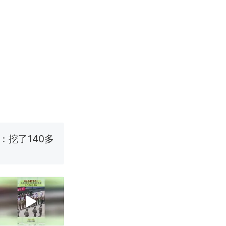
改写了人生
烹饪协会回应
挖了140多
 （视频来源：