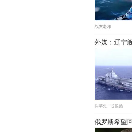
战友老邓
外媒：辽宁
兵卒史
12跟贴
俄罗斯希望