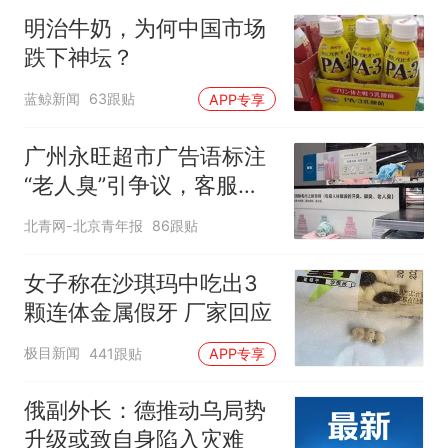
明治牛奶，为何中国市场
跌下神坛？
蓝鲸新闻
63跟贴
APP专享
广州永旺超市广告语标注
“老人臭”引争议，客服回
应
北青网-北京青年报
86跟贴
女子称在沙琪玛中吃出3
颗连体金属假牙 厂家回应
极目新闻
441跟贴
APP专享
俄副外长：德推动乌局势
升级或致自身陷入灾难