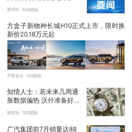
新华社
434跟贴
方盒子新物种长城H10正式上市，限时换
新价20.18万元起
齐鲁壹点
141跟贴
知情人士：若未来几周通
胀数据偏热 沃什准备好加
息
财联社
192跟贴
广汽集团前7月销量达88