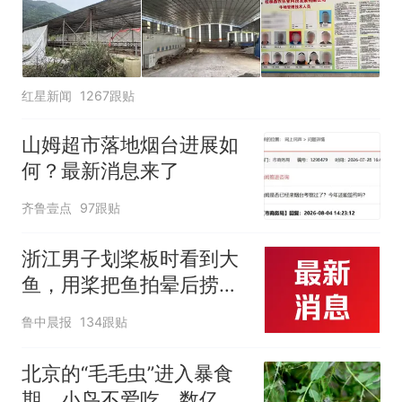
红星新闻
1267跟贴
山姆超市落地烟台进展如
何？最新消息来了
齐鲁壹点
97跟贴
浙江男子划桨板时看到大
鱼，用桨把鱼拍晕后捞
起；当事人：鱼重7斤6
鲁中晨报
134跟贴
两，做成红烧辣子鱼块，
味道很好
北京的“毛毛虫”进入暴食
期，小鸟不爱吃，数亿头