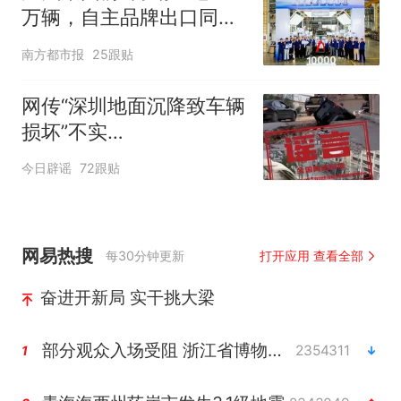
万辆，自主品牌出口同比
增130%
南方都市报
25跟贴
网传“深圳地面沉降致车辆
损坏”不实
（2026·08·06）
今日辟谣
72跟贴
网易热搜
每30分钟更新
打开应用 查看全部
奋进开新局 实干挑大梁
部分观众入场受阻 浙江省博物馆致歉
2354311
1