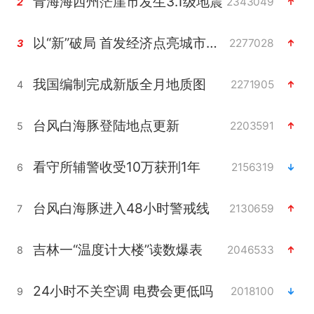
青海海西州茫崖市发生3.1级地震
2343049
2
以“新”破局 首发经济点亮城市消费活力
2277028
3
我国编制完成新版全月地质图
2271905
4
台风白海豚登陆地点更新
2203591
5
看守所辅警收受10万获刑1年
2156319
6
台风白海豚进入48小时警戒线
2130659
7
吉林一“温度计大楼”读数爆表
2046533
8
24小时不关空调 电费会更低吗
2018100
9