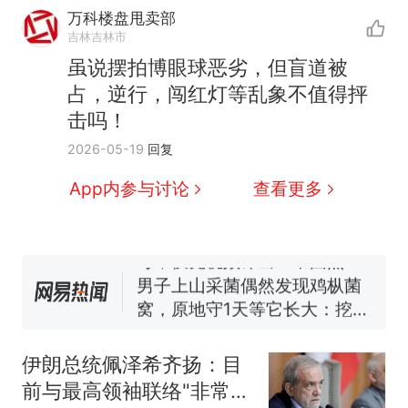
万科楼盘甩卖部
吉林吉林市
虽说摆拍博眼球恶劣，但盲道被
占，逆行，闯红灯等乱象不值得抨
击吗！
那个在床头放菜刀的女孩，
热
2026-05-19
回复
因老师一句“跟我回家”改写了
人生
制裁瓜子饺子，美国怕什
新
App内参与讨论
查看更多
么？
费大厨“全国小炒肉大王”称
号，仅凭视频评出？中国烹饪
协会回应
男子上山采菌偶然发现鸡枞菌
窝，原地守1天等它长大：挖了
140多朵
美国渔民钓获鲨鱼徒手将其拽
回大海 目击者直呼震惊 （视频
伊朗总统佩泽希齐扬：目
来源：参考消息）
笔试第一被第二名传话劝弃考
前与最高领袖联络"非常困
官方通报