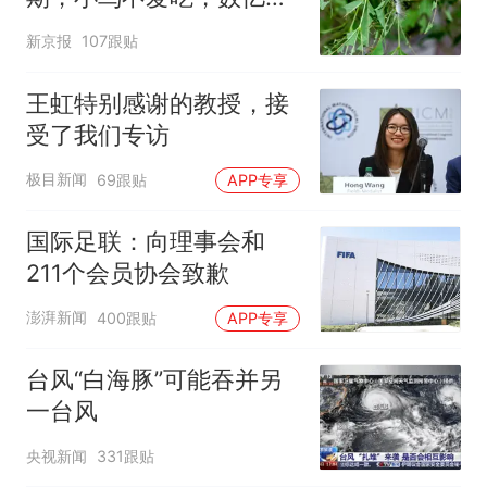
小蜂迎战
新京报
107跟贴
王虹特别感谢的教授，接
受了我们专访
极目新闻
69跟贴
APP专享
国际足联：向理事会和
211个会员协会致歉
澎湃新闻
400跟贴
APP专享
台风“白海豚”可能吞并另
一台风
央视新闻
331跟贴