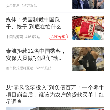
难"
那个在床头放菜刀的女孩，
热
参考消息
1.6万跟贴
因老师一句“跟我回家”改写了
人生
媒体：美国制裁中国瓜
子、饺子 到底在怕什么
中国能源网
4161跟贴
APP专享
泰航拒载22名中国乘客，
安保人员做“拉眼角”动
作，泰国机场最新回应：
都市快报橙柿互动
6225跟贴
拒绝登机决定由航司作
出；亲历者：曾承诺免费
改签但没兑现
从“零风险零投入”到负债百万：一个养牛
项目崩盘后，谁该为农户的贷款买单丨红
星调查