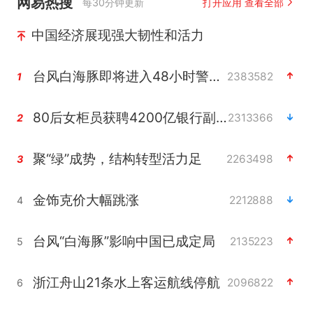
网易热搜
每30分钟更新
打开应用 查看全部
中国经济展现强大韧性和活力
台风白海豚即将进入48小时警戒线
2383582
1
80后女柜员获聘4200亿银行副行长
2313366
2
聚“绿”成势，结构转型活力足
2263498
3
金饰克价大幅跳涨
2212888
4
台风“白海豚”影响中国已成定局
2135223
5
浙江舟山21条水上客运航线停航
2096822
6