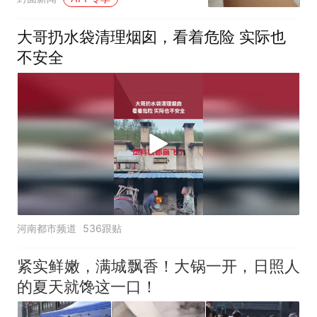
大哥扔水袋清理烟囱，看着危险 实际也
不安全
河南都市频道
536跟贴
紧实鲜嫩，满城飘香！大锅一开，日照人
的夏天就馋这一口！