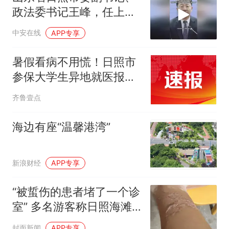
政法委书记王峰，任上被
查；曾任东营市东营区区
中安在线
APP专享
长、聊城市副市长等职
务；曾被评为“山东省脱贫
暑假看病不用慌！日照市
攻坚先进个人”（编辑：陈
参保大学生异地就医报销
三多）
全攻略
齐鲁壹点
海边有座“温馨港湾”
新浪财经
APP专享
“被蜇伤的患者堵了一个诊
室” 多名游客称日照海滩
海蜇蜇人
封面新闻
APP专享