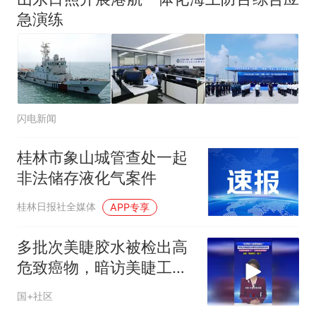
传，院方回应：喻良教授已卸
急演练
任院长一职，不清楚辞职信来
源；曾用手绘图做头像
闪电新闻
桂林市象山城管查处一起
非法储存液化气案件
桂林日报社全媒体
APP专享
多批次美睫胶水被检出高
危致癌物，暗访美睫工
厂：为保黏性加甲醛？
国+社区