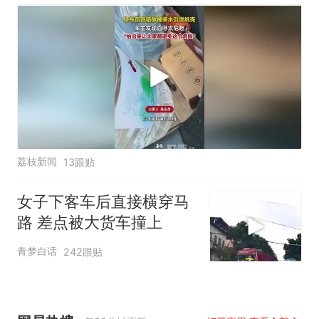
危险”
荔枝新闻
13跟贴
女子下客车后直接横穿马
路 差点被大货车撞上
青梦白话
242跟贴