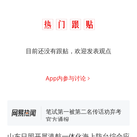
“不想干了特提出辞职”，疑
热
似南京大学数院院长辞职信流
传，院方回应：喻良教授已卸
费大厨“全国小炒肉大王”称
新
任院长一职，不清楚辞职信来
目前还没有跟贴，欢迎发表观点
号，仅凭视频评出？中国烹饪
源；曾用手绘图做头像
协会回应
男子上山采菌偶然发现鸡枞菌
窝，原地守1天等它长大：挖了
140多朵
美国渔民钓获鲨鱼徒手将其拽
App内参与讨论
回大海 目击者直呼震惊 （视频
来源：参考消息）
制裁瓜子饺子，美国怕什么？
笔试第一被第二名传话劝弃考
官方通报
“不想干了特提出辞职”，疑
热
似南京大学数院院长辞职信流
山东日照开展港航一体化海上防台综合应