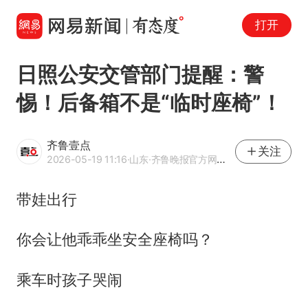
打开
日照公安交管部门提醒：警
惕！后备箱不是“临时座椅”！
齐鲁壹点
关注
2026-05-19 11:16
·山东
·齐鲁晚报官方网易号
带娃出行
你会让他乖乖坐安全座椅吗？
乘车时孩子哭闹