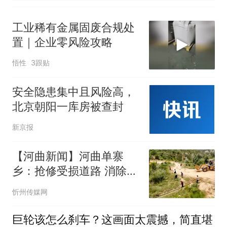
工业稀有金属固废合规处
置｜企业零风险攻略
悟性
3跟贴
安全隐患集中且风险高，
北京朝阳一库房被查封
新京报
【河曲新闻】河曲单寨
乡：抢修受损道路 消除安
全隐患 筑牢防汛防线
忻州传媒网
巨轮该怎么刹车？这画面太震撼，简直堪