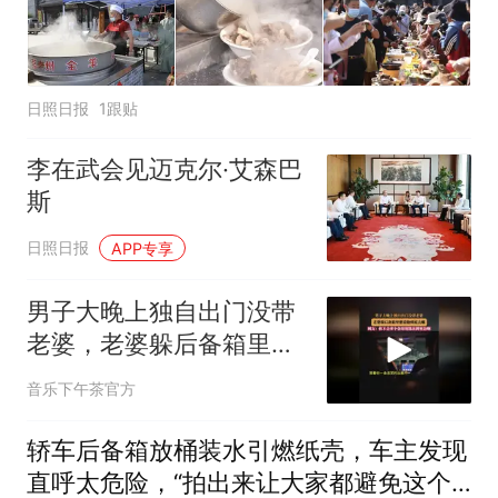
日照日报
1跟贴
李在武会见迈克尔·艾森巴
斯
日照日报
APP专享
男子大晚上独自出门没带
老婆，老婆躲后备箱里想
看他到底去哪
音乐下午茶官方
轿车后备箱放桶装水引燃纸壳，车主发现
直呼太危险，“拍出来让大家都避免这个