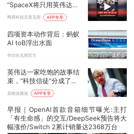
“SpaceX将只用英伟达芯
片”
网易科技态度见闻
APP专享
四项资本动作背后：蚂蚁
AI toB浮出水面
华尔街见闻官方
英伟达一家吃饱的故事结
束，“科技信徒”分成了三
派
吴晓波频道
APP专享
早报｜OpenAI首款音箱细节曝光:主打
「有生命感」的交互/DeepSeek预告将大
幅涨价/Switch 2累计销量达2368万台