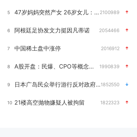
47岁妈妈突然产女 26岁女儿：很震惊
2100989
5
阿根廷足协发文力挺因凡蒂诺
2054466
6
中国稀土盘中涨停
2016912
7
A股开盘：民爆、CPO等概念走强
1990839
8
日本广岛民众举行游行反对政府行径
1852550
9
21楼高空抛物嫌疑人被拘留
1822323
10