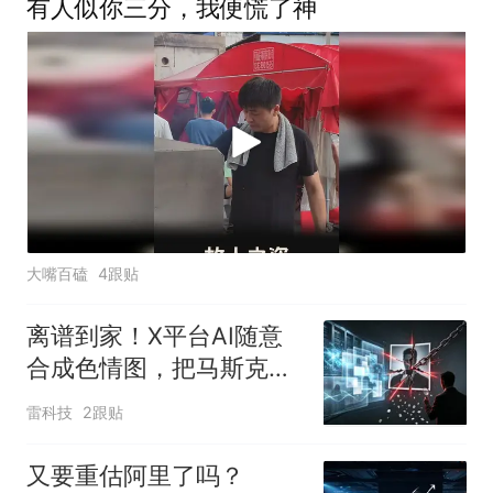
有人似你三分，我便慌了神
大嘴百磕
4跟贴
离谱到家！X平台AI随意
合成色情图，把马斯克孩
子妈给坑了
雷科技
2跟贴
又要重估阿里了吗？