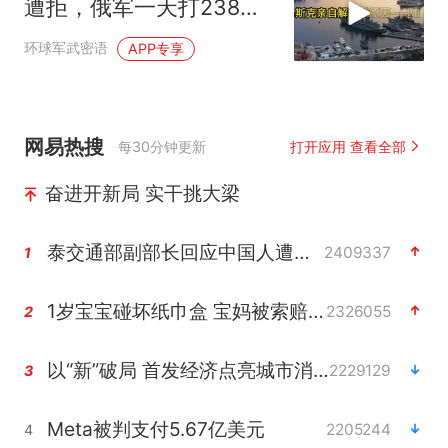
遭拒，俄军一天打238场
战斗
环球军武密语
APP专享
网易热搜
每30分钟更新
打开应用 查看全部
奋进开新局 实干挑大梁
泰交通部副部长回应中国人遭歧视手势
2409337
1
1岁宝宝碰坏纸巾盒 宝妈被索赔924元
2326055
2
以“新”破局 首发经济点亮城市消费活力
2229129
3
Meta被判支付5.67亿美元
2205244
4