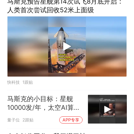
马斯克预告星舰第14次试飞8月底开启：
人类首次尝试回收52米上面级
快科技
1跟贴
马斯克的小目标：星舰
10000发/年，太空AI算力
1太瓦/年
量子位
2跟贴
APP专享