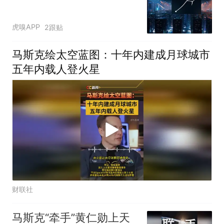
虎嗅APP
2跟贴
马斯克绘太空蓝图：十年内建成月球城市
五年内载人登火星
财联社
马斯克“牵手”黄仁勋上天