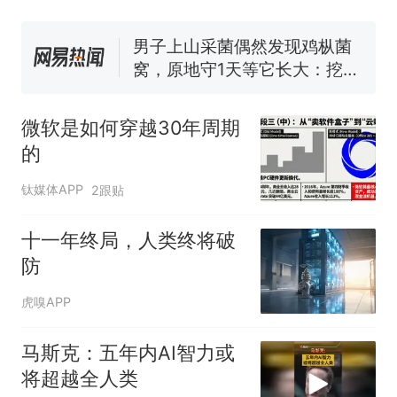
号，仅凭视频评出？中国烹饪
协会回应
男子上山采菌偶然发现鸡枞菌
窝，原地守1天等它长大：挖了
140多朵
美国渔民钓获鲨鱼徒手将其拽
回大海 目击者直呼震惊 （视频
微软是如何穿越30年周期
来源：参考消息）
笔试第一被第二名传话劝弃考
的
官方通报
那个在床头放菜刀的女孩，
热
钛媒体APP
2跟贴
因老师一句“跟我回家”改写了
人生
十一年终局，人类终将破
防
虎嗅APP
马斯克：五年内AI智力或
将超越全人类