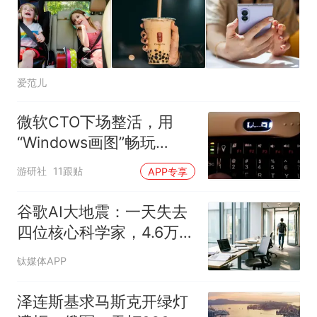
爱范儿
微软CTO下场整活，用
“Windows画图”畅玩
DOOM
游研社
11跟贴
APP专享
谷歌AI大地震：一天失去
四位核心科学家，4.6万亿
美元巨头的重构之路
钛媒体APP
泽连斯基求马斯克开绿灯