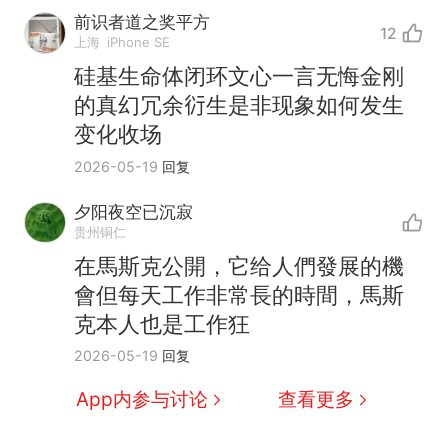
前识者道之奖平方
12
上海
iPhone SE
硅基生命体闭环文心一言无悔金刚
的真幻冗余𧗠生是非现象如何发生
变化收场
2026-05-19
回复
夕阳夜空已沉寂
贵州铜仁
在馬斯克公開，它给人們發展的機
會但每天工作非常長的時間，馬斯
克本人也是工作狂
那个在床头放菜刀的女孩，
热
2026-05-19
回复
因老师一句“跟我回家”改写了
人生
制裁瓜子饺子，美国怕什
新
App内参与讨论
查看更多
么？
费大厨“全国小炒肉大王”称