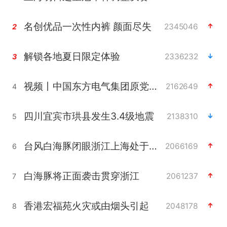
名创优品一次性内裤 颜面尽失
2345046
2
解锁各地夏日限定体验
2336232
3
视频丨中国东方电气集团原党组副书记、董事宋致远被查
2162649
4
四川宜宾市珙县发生3.4级地震
2138310
5
台风白海豚闭眼浙江上海处于危险半圆
2066169
6
白海豚将正面袭击贯穿浙江
2061237
7
香港宏福苑火灾或由烟头引起
2048178
8