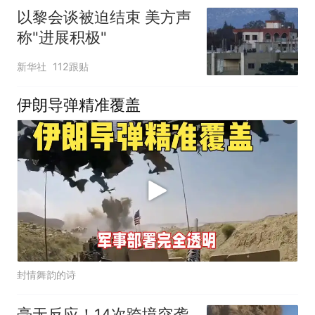
以黎会谈被迫结束 美方声
称"进展积极"
新华社
112跟贴
伊朗导弹精准覆盖
封情舞韵的诗
毫无反应！14次跨境突袭