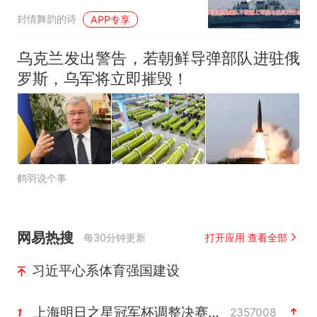
封情舞韵的诗
APP专享
乌克兰发出警告，若朝鲜导弹部队进驻俄
罗斯，乌军将立即摧毁！
鹤羽说个事
网易热搜
每30分钟更新
打开应用 查看全部
习近平心系体育强国建设
上海明日之星冠军杯调整决赛时间
2357008
1