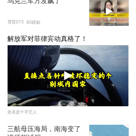
乌克兰军方发飙了
雪莲073
80跟贴
解放军对菲律宾动真格了！
老表是个手艺人
三航母压海局，南海变了