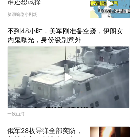
谁还想试探
脑洞编剧小剧场
不到48小时，美军刚准备空袭，伊朗女
内鬼曝光，身份级别意外
一饮山河
俄军28枚导弹全部突防，