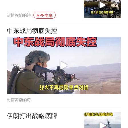
封情舞韵的诗
APP专享
中东战局彻底失控
封情舞韵的诗
伊朗打出战略底牌