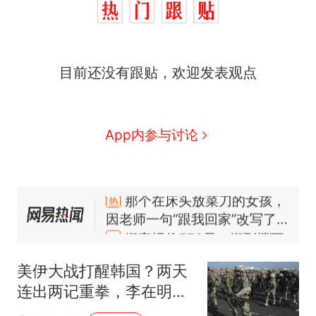
目前还没有跟贴，欢迎发表观点
App内参与讨论
那个在床头放菜刀的女孩，
热
因老师一句“跟我回家”改写了
人生
搬家报价570元，搬到楼下
新
交5060元才肯搬上楼！女子傻
眼了……
费大厨“全国小炒肉大王”称
号，仅凭视频评出？中国烹饪
美伊大战打醒韩国？两天
协会回应
台风"白海豚"中心附近最大风
连出两记重拳，李在明不
力已达15级 最新研判
再忍了，硬怼美国