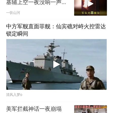
基辅上空一夜没响一声拦
截弹，乌克兰防空进入最
一饮山河
黑暗时刻
中方军舰直面菲舰：仙宾礁对峙火控雷达
锁定瞬间
清风入梦o
美军拦截神话一夜崩塌