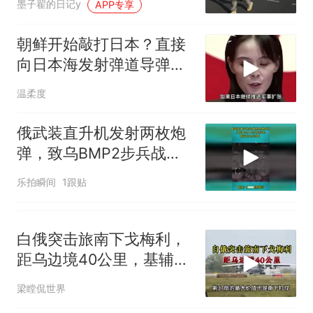
佛山一中学招聘物理教师，笔
墨子翟的日记y
APP专享
试前13名均遭淘汰？教育局：
已叫停招聘，成立调查组全面
笔试第一被第二名传话劝弃考
朝鲜开始敲打日本？直接
核查
官方通报
向日本海发射弹道导弹，
那个在床头放菜刀的女孩，
热
这是今年第10次
温柔度
因老师一句“跟我回家”改写了
人生
俄武装直升机发射两枚炮
弹，致乌BMP2步兵战
车，瞬间化为灰烬
乐拍瞬间
1跟贴
白俄突击旅南下戈梅利，
距乌边境40公里，基辅北
面再现刀锋
梁瞠侃世界