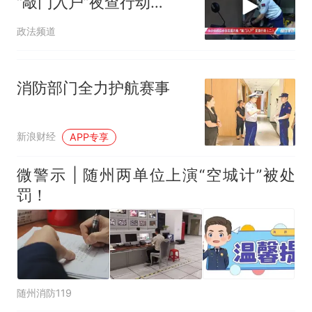
“敲门入户”夜查行动
（二）
政法频道
消防部门全力护航赛事
新浪财经
APP专享
微警示 | 随州两单位上演“空城计”被处
罚！
随州消防119