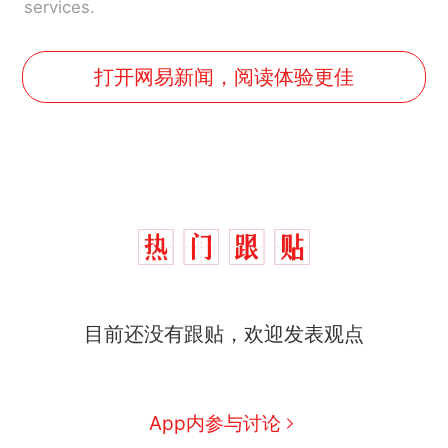
services.
打开网易新闻，阅读体验更佳
十多万人报名的考试，成绩
热
目前还没有跟贴，欢迎发表观点
全部作废，公平么？
全球唯一没有法定首都的国
新
家，刚改国名，总统就邀请中
国大使骑行绕了几乎整个国境
搬家报价570元，搬到楼下交
App内参与讨论
线一圈，还曾两次到中国寻根
5060元才肯搬上楼！女子傻眼