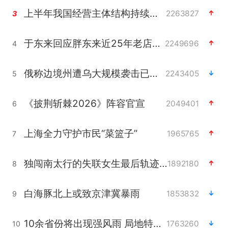
上半年我国经营主体结构持续优化
2263827
3
于东来回应胖东来近25年老店年底关闭
2249696
4
俄称边境州遭乌大规模袭击已致13伤
2243405
5
《披荆斩棘2026》阵容官宣
2049401
6
上海全力守护市民“菜篮子”
1965765
7
独闯南太行的失联女生最后轨迹已确认
1892180
8
白海豚北上或致京津冀暴雨
1853832
9
10余省份将出现强风雨 局地特大暴雨
1763260
10