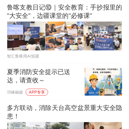
鲁喀支教日记⑩｜安全教育：手抄报里的
“大安全”，边疆课堂的“必修课”
智汇鲁喀用AI筑疆
夏季消防安全提示已送
达，请查收～
邛崃融媒
APP专享
多方联动，消除天台高空盆景重大安全隐
患！