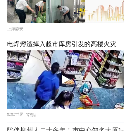
上海静安
电焊熔渣掉入超市库房引发的高楼火灾
默默世界
1跟贴
陪伴柳州人二十多年！市中心知名大厦1-