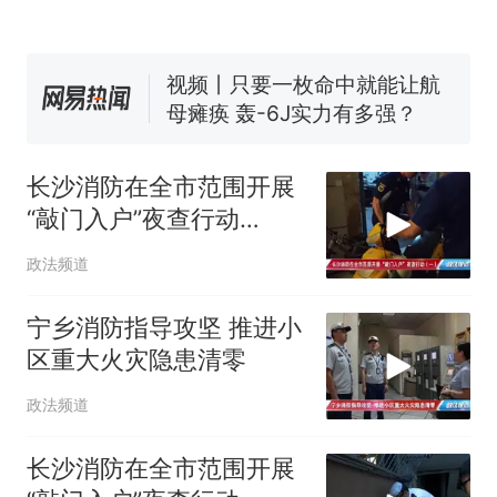
了……
视频丨只要一枚命中就能让航
母瘫痪 轰-6J实力有多强？
空调24小时开着反而更省电？
电力部门回应
5万的小车卖不动，40万以上
的抢着买
长沙消防在全市范围开展
十多万人报名的考试，成绩
热
“敲门入户”夜查行动
全部作废，公平么？
（一）
政法频道
宁乡消防指导攻坚 推进小
区重大火灾隐患清零
政法频道
长沙消防在全市范围开展