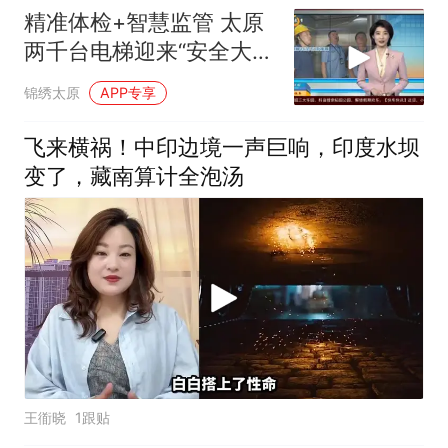
精准体检+智慧监管 太原
两千台电梯迎来“安全大
考”
锦绣太原
APP专享
飞来横祸！中印边境一声巨响，印度水坝
变了，藏南算计全泡汤
王衜晓
1跟贴