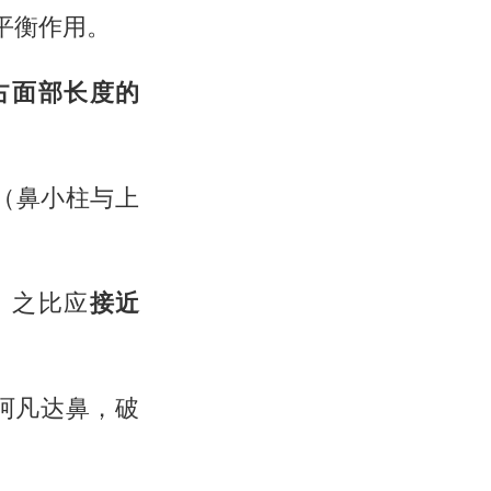
平衡作用。
占面部长度的
（鼻小柱与上
）之比应
接近
阿凡达鼻，破