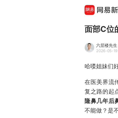
面部C位
六层楼先生
2026-05-19
哈喽姐妹们好
在医美界流
复之路的起
隆鼻几年后
不能做？是