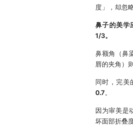
度」，却忽
鼻子的美学
1/3。
鼻额角（鼻
唇的夹角）则
同时，完美
0.7
。
因为审美是
坏面部折叠