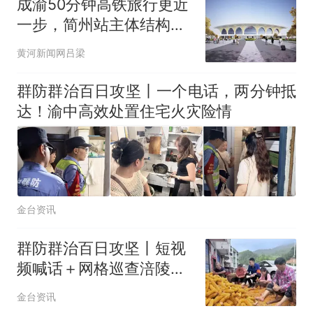
成渝50分钟高铁旅行更近
一步，简州站主体结构完
工，成渝中线高铁预计
黄河新闻网吕梁
2027年通车
群防群治百日攻坚丨一个电话，两分钟抵
达！渝中高效处置住宅火灾险情
金台资讯
群防群治百日攻坚丨短视
频喊话＋网格巡查涪陵新
妙镇风险防控落细落实
金台资讯