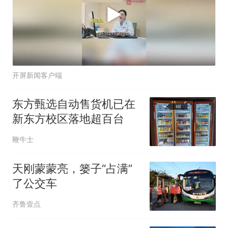
开屏新闻客户端
东方甄选自动售货机已在
新东方校区落地超百台
鞭牛士
天刚蒙蒙亮，篓子“占满”
了公交车
齐鲁壹点