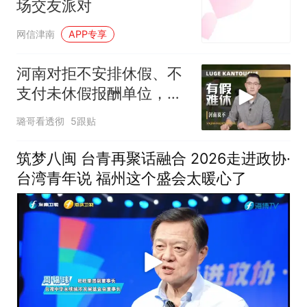
场交友派对
网信津南
APP专享
河南对拒不安排休假、不
支付未休假报酬单位，快
速立案、限期整改
璐哥看透彻
5跟贴
筑梦八闽 台青再聚话融合 2026走进政协·
台湾青年说 福州这个盛会太暖心了