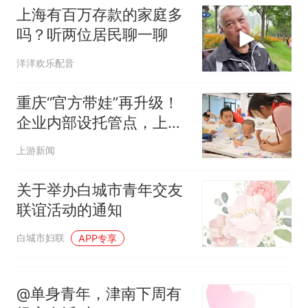
电力部门回应
上海有百万存款的家庭多
台风"白海豚"登陆 中心附近最
吗？听两位居民聊一聊
大风力14级
十多万人报名的考试，成绩
热
洋洋欢乐配音
全部作废，公平么？
重庆“官方带娃”再升级！
企业内部设托管点，上班
带娃两不误
上游新闻
关于举办白城市青年交友
联谊活动的通知
白城市妇联
APP专享
@单身青年，津南下周有