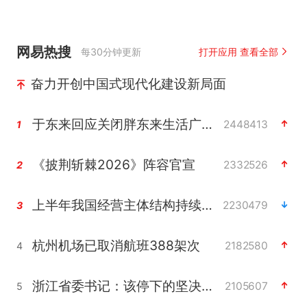
网易热搜
每30分钟更新
打开应用 查看全部
奋力开创中国式现代化建设新局面
于东来回应关闭胖东来生活广场店
2448413
1
《披荆斩棘2026》阵容官宣
2332526
2
上半年我国经营主体结构持续优化
2230479
3
杭州机场已取消航班388架次
2182580
4
浙江省委书记：该停下的坚决停下来
2105607
5