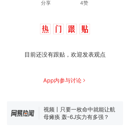
分享
4赞
目前还没有跟贴，欢迎发表观点
十多万人报名的考试，成绩
热
全部作废，公平么？
全球唯一没有法定首都的国
新
App内参与讨论
家，刚改国名，总统就邀请中
国大使骑行绕了几乎整个国境
搬家报价570元，搬到楼下交
线一圈，还曾两次到中国寻根
5060元才肯搬上楼！女子傻眼
了……
视频丨只要一枚命中就能让航
母瘫痪 轰-6J实力有多强？
空调24小时开着反而更省电？