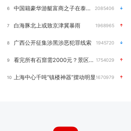
中国籍豪华游艇富商之子在泰国被杀
2085406
6
白海豚北上或致京津冀暴雨
1968965
7
广西公开征集涉黑涉恶犯罪线索
1945720
8
看完所有石窟需2000元？景区回应
1754029
9
上海中心千吨“镇楼神器”摆动明显
1670979
10