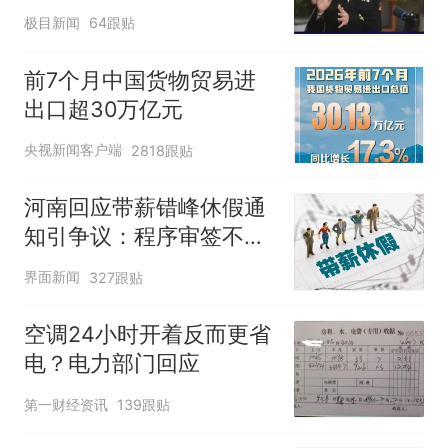
不易”，称自己买衣服80%
极目新闻
64跟贴
都在淘宝
前7个月中国货物贸易进
出口超30万亿元
央视新闻客户端
2818跟贴
河南回应带薪错峰休假通
知引争议：程序审签不规
范，待修改后予以印发
界面新闻
327跟贴
空调24小时开着反而更省
电？电力部门回应
第一财经资讯
139跟贴