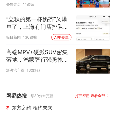
齐鲁壹点
11跟贴
“立秋的第一杯奶茶”又爆
单了，上海有门店排队超
500杯，店员：今天奶茶
极目新闻
130跟贴
APP专享
店都很忙，要等2个多小
时
高端MPV+硬派SUV密集
落地，鸿蒙智行强势抢占
自主高端市场制高点
澎湃汽车圈
160跟贴
网易热搜
每30分钟更新
打开应用 查看全部
东方之约 相约未来