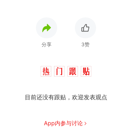
分享
3赞
那个在床头放菜刀的女孩，
热
因老师一句“跟我回家”改写了
人生
制裁瓜子饺子，美国怕什
新
目前还没有跟贴，欢迎发表观点
么？
费大厨“全国小炒肉大王”称
号，仅凭视频评出？中国烹饪
协会回应
男子上山采菌偶然发现鸡枞菌
App内参与讨论
窝，原地守1天等它长大：挖了