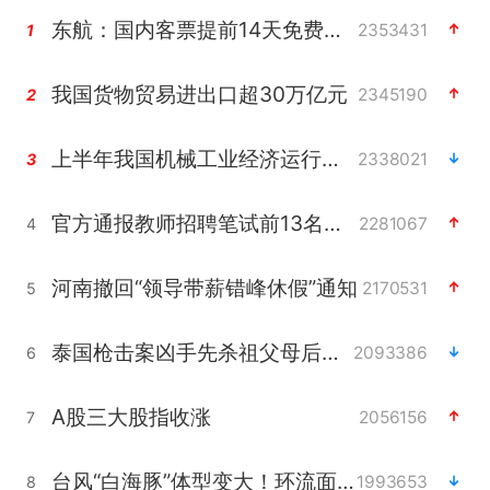
东航：国内客票提前14天免费退改
2353431
1
我国货物贸易进出口超30万亿元
2345190
2
上半年我国机械工业经济运行稳中有进
2338021
3
官方通报教师招聘笔试前13名被淘汰
2281067
4
河南撤回“领导带薪错峰休假”通知
2170531
5
泰国枪击案凶手先杀祖父母后行凶
2093386
6
A股三大股指收涨
2056156
7
台风“白海豚”体型变大！环流面积接近13个浙江那么大
1993653
8