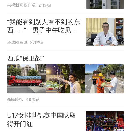
央视新闻客户端
21跟贴
“我能看到别人看不到的东
西……”一男子中午吃见手
青没事，晚上再吃却出现
环球网资讯
27跟贴
幻觉被紧急送医！
西瓜“保卫战”
新民晚报
49跟贴
U17女排世锦赛中国队取
得开门红