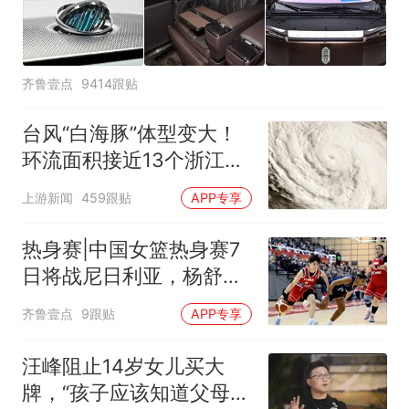
齐鲁壹点
9414跟贴
台风“白海豚”体型变大！
环流面积接近13个浙江那
么大
上游新闻
459跟贴
APP专享
热身赛|中国女篮热身赛7
日将战尼日利亚，杨舒予
有望出战
齐鲁壹点
9跟贴
APP专享
汪峰阻止14岁女儿买大
牌，“孩子应该知道父母的