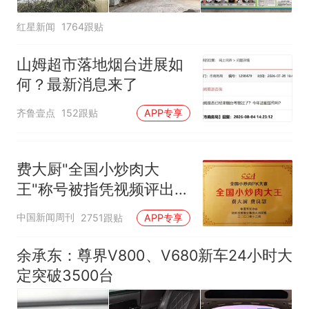
红星新闻
1764跟贴
山姆超市落地烟台进展如
何？最新消息来了
齐鲁壹点
152跟贴
APP专享
费大厨"全国小炒肉大
王"称号被指凭视频评出
官方回应
中国新闻周刊
2751跟贴
APP专享
余承东：尊界V800、V680新车24小时大
定突破3500台