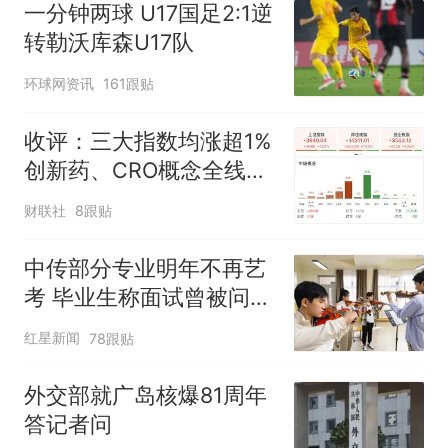
一分钟两球 U17国足2:1逆
转勒沃库森U17队
环球网资讯
161跟贴
收评：三大指数均涨超1%
创新药、CRO概念全线走
强
财联社
8跟贴
中传部分专业明年不再艺
考 毕业生称面试曾被问
“如何策划晚会” 专家：遏
红星新闻
78跟贴
制“艺考捷径化”
外交部就广岛核爆81周年
答记者问