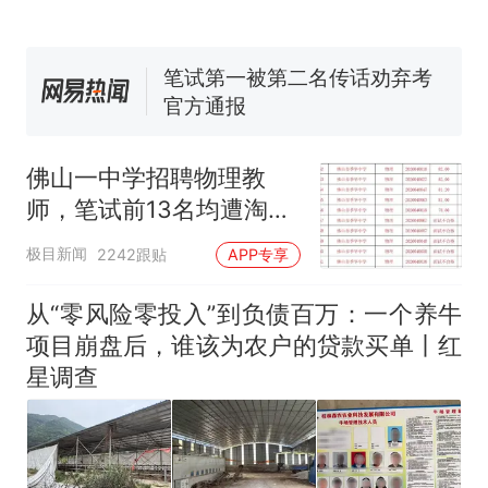
140多朵
美国渔民钓获鲨鱼徒手将其拽
回大海 目击者直呼震惊 （视频
来源：参考消息）
笔试第一被第二名传话劝弃考
官方通报
那个在床头放菜刀的女孩，
热
因老师一句“跟我回家”改写了
佛山一中学招聘物理教
人生
师，笔试前13名均遭淘
汰？教育局：已叫停招
极目新闻
2242跟贴
APP专享
聘，成立调查组全面核查
从“零风险零投入”到负债百万：一个养牛
项目崩盘后，谁该为农户的贷款买单丨红
星调查