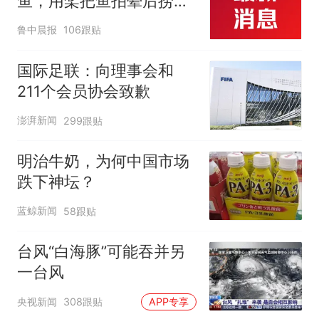
鱼，用桨把鱼拍晕后捞
起；当事人：鱼重7斤6
鲁中晨报
106跟贴
两，做成红烧辣子鱼块，
味道很好
国际足联：向理事会和
211个会员协会致歉
澎湃新闻
299跟贴
明治牛奶，为何中国市场
跌下神坛？
蓝鲸新闻
58跟贴
台风“白海豚”可能吞并另
一台风
央视新闻
308跟贴
APP专享