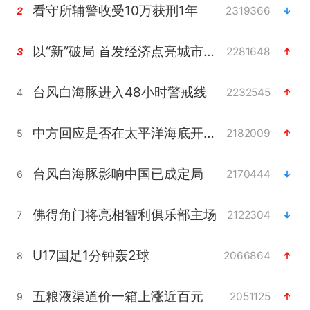
看守所辅警收受10万获刑1年
2319366
2
以“新”破局 首发经济点亮城市消费活力
2281648
3
台风白海豚进入48小时警戒线
2232545
4
中方回应是否在太平洋海底开采稀土
2182009
5
台风白海豚影响中国已成定局
2170444
6
佛得角门将亮相智利俱乐部主场
2122304
7
U17国足1分钟轰2球
2066864
8
五粮液渠道价一箱上涨近百元
2051125
9