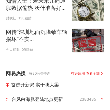
知情人士：若未来几周通
胀数据偏热 沃什准备好加
息
财联社
130跟贴
网传“深圳地面沉降致车辆
损坏”不实
（2026·08·06）
今日辟谣
59跟贴
网易热搜
每30分钟更新
打开应用 查看全部
奋进开新局 实干挑大梁
台风白海豚登陆地点更新
2383435
1