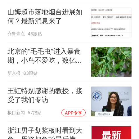
山姆超市落地烟台进展如
何？最新消息来了
齐鲁壹点
45跟贴
北京的“毛毛虫”进入暴食
期，小鸟不爱吃，数亿头
小蜂迎战
新京报
83跟贴
王虹特别感谢的教授，接
受了我们专访
极目新闻
57跟贴
APP专享
浙江男子划桨板时看到大