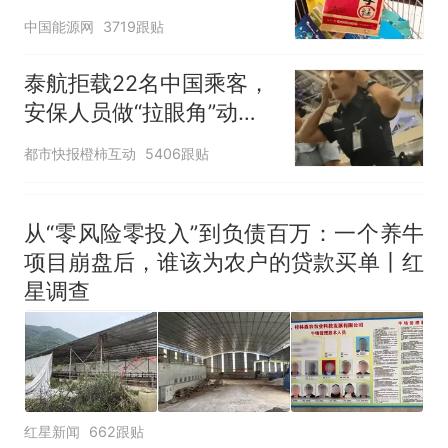
中国能源网
3719跟贴
泰航拒载22名中国乘客，
安保人员做“拉眼角”动
作，泰国机场最新回应：
都市快报橙柿互动
5406跟贴
拒绝登机决定由航司作
出；亲历者：曾承诺免费
改签但没兑现
从“零风险零投入”到负债百万：一个养牛
项目崩盘后，谁该为农户的贷款买单丨红
星调查
红星新闻
662跟贴