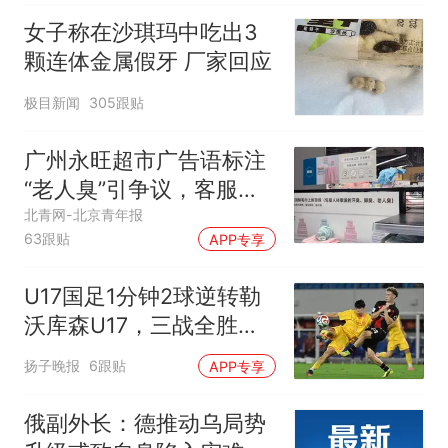
女子称在沙琪玛中吃出3
颗连体金属假牙 厂家回应
极目新闻
305跟贴
广州永旺超市广告语标注
“老人臭”引争议，客服回
应
北青网-北京青年报
63跟贴
APP专享
U17国足1分钟2球逆转勒
沃库森U17，三战全胜！
赵松源替补登场传射建功
扬子晚报
6跟贴
APP专享
俄副外长：德推动乌局势