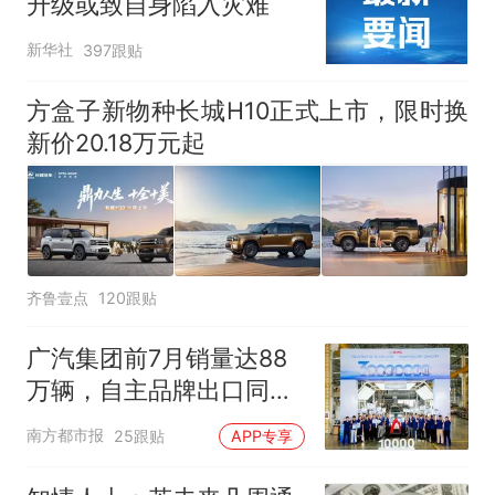
升级或致自身陷入灾难
新华社
397跟贴
方盒子新物种长城H10正式上市，限时换
新价20.18万元起
齐鲁壹点
120跟贴
广汽集团前7月销量达88
万辆，自主品牌出口同比
增130%
南方都市报
25跟贴
APP专享