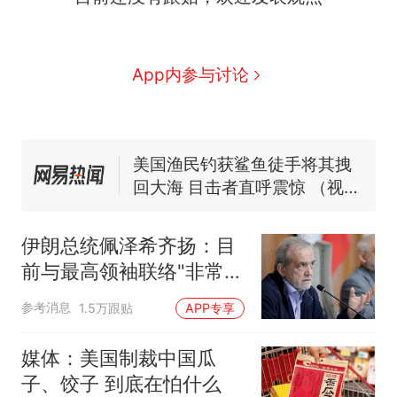
那个在床头放菜刀的女孩，
新
因老师一句“跟我回家”改写了
人生
费大厨“全国小炒肉大王”称
App内参与讨论
号，仅凭视频评出？中国烹饪
协会回应
男子上山采菌偶然发现鸡枞菌
窝，原地守1天等它长大：挖了
140多朵
美国渔民钓获鲨鱼徒手将其拽
回大海 目击者直呼震惊 （视频
来源：参考消息）
笔试第一被第二名传话劝弃考
官方通报
伊朗总统佩泽希齐扬：目
制裁瓜子饺子，美国怕什
热
前与最高领袖联络"非常困
么？
难"
参考消息
1.5万跟贴
APP专享
媒体：美国制裁中国瓜
子、饺子 到底在怕什么