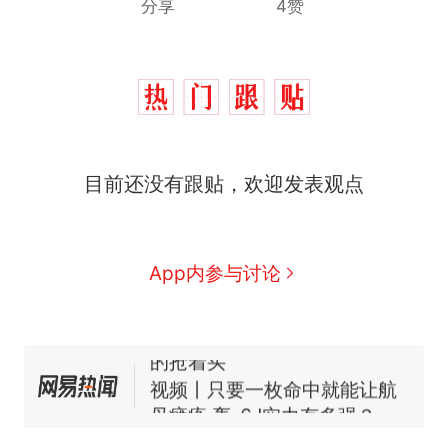
分享
4赞
目前还没有跟贴，欢迎发表观点
十多万人报名的考试，成绩
热
全部作废，公平么？
全球唯一没有法定首都的国
新
App内参与讨论
家，刚改国名，总统就邀请中
国大使骑行绕了几乎整个国境
5万的小车卖不动，40万以上
线一圈，还曾两次到中国寻根
的抢着买
视频丨只要一枚命中就能让航
母瘫痪 轰-6J实力有多强？
空调24小时开着反而更省电？