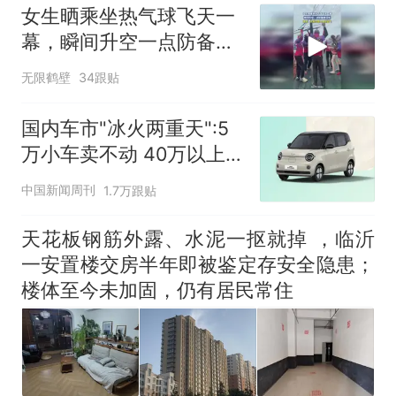
电力部门回应
女生晒乘坐热气球飞天一
大雨将至一家老小6分钟抢收完
幕，瞬间升空一点防备都
1千斤稻谷
没有
十多万人报名的考试，成绩
热
无限鹤壁
34跟贴
全部作废，公平么？
国内车市"冰火两重天":5
万小车卖不动 40万以上
的抢购
中国新闻周刊
1.7万跟贴
天花板钢筋外露、水泥一抠就掉 ，临沂
一安置楼交房半年即被鉴定存安全隐患；
楼体至今未加固，仍有居民常住