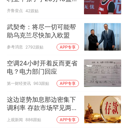
表现抢眼
齐鲁壹点
42跟贴
武契奇：将尽一切可能帮
助乌克兰尽快加入欧盟
参考消息
2792跟贴
APP专享
空调24小时开着反而更省
电？电力部门回应
第一财经资讯
963跟贴
APP专享
这边逆势加息那边密集下
调利率 存款市场罕见两极
分化
上观新闻
886跟贴
APP专享