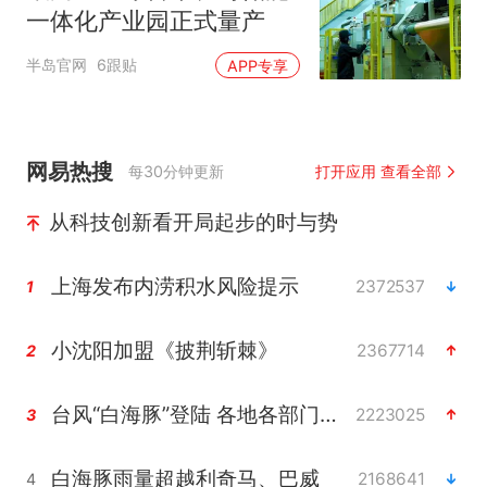
一体化产业园正式量产
半岛官网
6跟贴
APP专享
网易热搜
每30分钟更新
打开应用 查看全部
从科技创新看开局起步的时与势
上海发布内涝积水风险提示
2372537
1
小沈阳加盟《披荆斩棘》
2367714
2
台风“白海豚”登陆 各地各部门全力应对
2223025
3
白海豚雨量超越利奇马、巴威
2168641
4