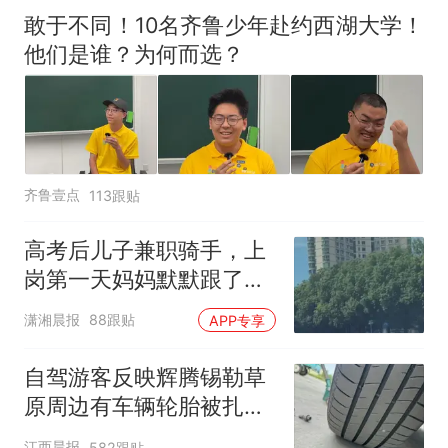
敢于不同！10名齐鲁少年赴约西湖大学！
他们是谁？为何而选？
齐鲁壹点
113跟贴
高考后儿子兼职骑手，上
岗第一天妈妈默默跟了三
公里，感慨孩子真的长大
潇湘晨报
88跟贴
APP专享
了
自驾游客反映辉腾锡勒草
原周边有车辆轮胎被扎，
修理店铺换胎价格高达千
江西晨报
582跟贴