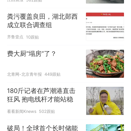
元，官方发布情况通报
粪污覆盖良田，湖北郧西
成立联合调查组
齐鲁壹点
10跟贴
费大厨“塌房”了？
北青网-北京青年报
449跟贴
180斤记者在芦潮港直击
狂风 抱电线杆才能站稳
看看新闻Knews
502跟贴
破局！全球首个长时储能