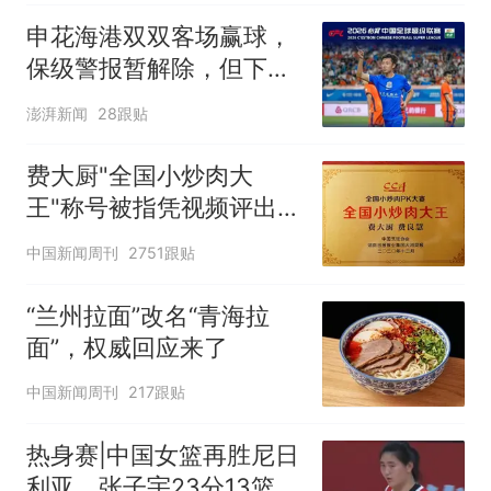
申花海港双双客场赢球，
保级警报暂解除，但下一
轮才是生死战
澎湃新闻
28跟贴
费大厨"全国小炒肉大
王"称号被指凭视频评出
官方回应
中国新闻周刊
2751跟贴
“兰州拉面”改名“青海拉
面”，权威回应来了
中国新闻周刊
217跟贴
热身赛|中国女篮再胜尼日
利亚，张子宇23分13篮板