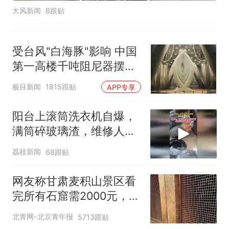
大风新闻
8跟贴
受台风"白海豚"影响 中国
第一高楼千吨阻尼器摆动
明显
极目新闻
1815跟贴
APP专享
阳台上滚筒洗衣机自爆，
满筒碎玻璃渣，维修人员
称是人为原因，从未见过
荔枝新闻
68跟贴
洗衣机自爆
网友称甘肃麦积山景区看
完所有石窟需2000元，景
区：部分石窟受特别保
北青网-北京青年报
5713跟贴
护，游客可按需买