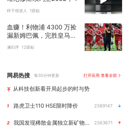
样子很迷人
1跟贴
血赚！利物浦 4300 万捡
漏新姆巴佩，完胜皇马
1.4 亿天价神锋
澜归序
12跟贴
网易热搜
每30分钟更新
打开应用 查看全部
从科技创新看开局起步的时与势
路虎卫士110 HSE限时降价
2389147
1
我国发现稀散金属独立新矿物——乌斯河锗矿
2363671
2