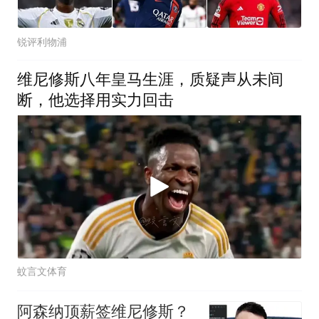
锐评利物浦
维尼修斯八年皇马生涯，质疑声从未间
断，他选择用实力回击
蚊言文体育
阿森纳顶薪签维尼修斯？