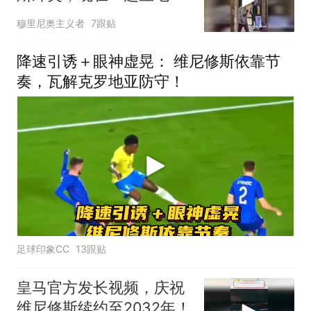
梯，好的跟爷孙一样
穆里尼奥主义者
7跟贴
降速引诱＋眼神虚晃： 维尼修斯依靠节
奏，瓦解克罗地亚防守！
足球印象CC
13跟贴
皇马官方发长视频，庆祝
维尼修斯续约至2032年！