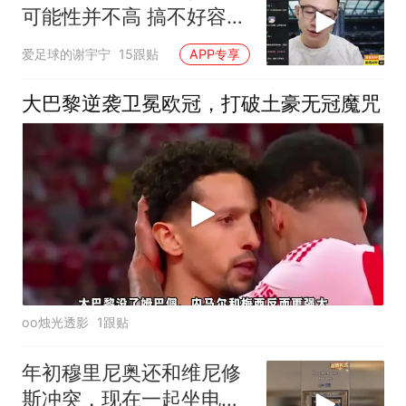
可能性并不高 搞不好容易
三输
爱足球的谢宇宁
15跟贴
APP专享
大巴黎逆袭卫冕欧冠，打破土豪无冠魔咒
oo烛光透影
1跟贴
年初穆里尼奥还和维尼修
斯冲突，现在一起坐电