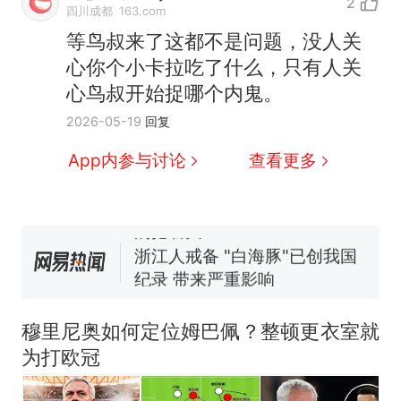
2
四川成都
163.com
等鸟叔来了这都不是问题，没人关
心你个小卡拉吃了什么，只有人关
心鸟叔开始捉哪个内鬼。
十多万人报名的考试，成绩
热
2026-05-19
回复
全部作废，公平么？
全球唯一没有法定首都的国
新
App内参与讨论
查看更多
家，刚改国名，总统就邀请中
国大使骑行绕了几乎整个国境
5万的小车卖不动，40万以上
线一圈，还曾两次到中国寻根
的抢着买
浙江人戒备 "白海豚"已创我国
纪录 带来严重影响
视频丨只要一枚命中就能让航
母瘫痪 轰-6J实力有多强？
穆里尼奥如何定位姆巴佩？整顿更衣室就
大雨将至一家老小6分钟抢收完
为打欧冠
1千斤稻谷
十多万人报名的考试，成绩
热