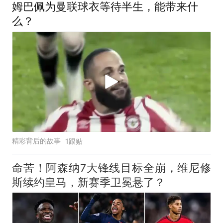
姆巴佩为曼联球衣等待半生，能带来什
么？
精彩背后的故事
1跟贴
命苦！阿森纳7大锋线目标全崩，维尼修
斯续约皇马，新赛季卫冕悬了？