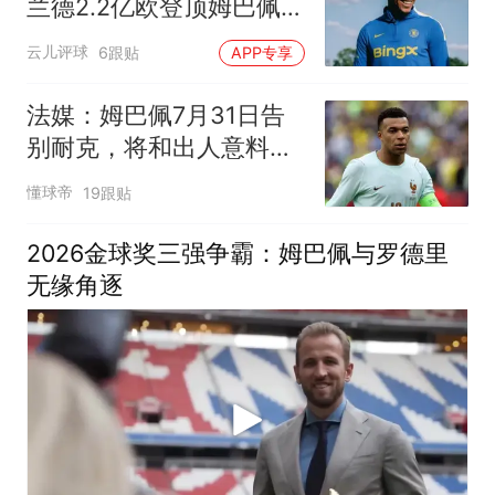
兰德2.2亿欧登顶姆巴佩第
二，00后新星强势崛起
云儿评球
6跟贴
APP专享
法媒：姆巴佩7月31日告
别耐克，将和出人意料的
新品牌签约
懂球帝
19跟贴
2026金球奖三强争霸：姆巴佩与罗德里
无缘角逐