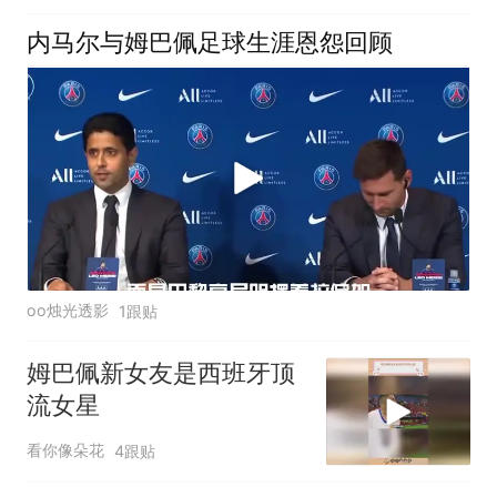
内马尔与姆巴佩足球生涯恩怨回顾
oo烛光透影
1跟贴
姆巴佩新女友是西班牙顶
流女星
看你像朵花
4跟贴