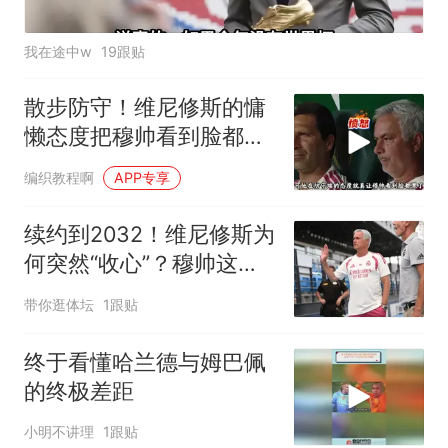
我在途中w
19跟贴
散步防守！维尼修斯的慵
懒态度把穆帅看到脸都黑
了
编织教程啊
APP专享
续约到2032！维尼修斯为
何突然“收心”？穆帅这步
棋太狠了皇马官宣维尼修
带你逛体坛
1跟贴
斯续约到2032年，消息一
出，球迷圈炸了锅
终于看懂哈兰德与姆巴佩
的终极差距
小明不讲理
1跟贴