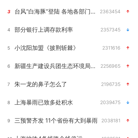
台风“白海豚”登陆 各地各部门全力应对
2363454
3
部分银行上调存款利率
2357345
4
小沈阳加盟《披荆斩棘》
2311616
5
新疆生产建设兵团生态环境局原局长被查
2256965
6
朱一龙的鼻子怎么了
2196735
7
上海暴雨已致多处积水
2039475
8
三预警齐发 11个省份有大到暴雨
2038181
9