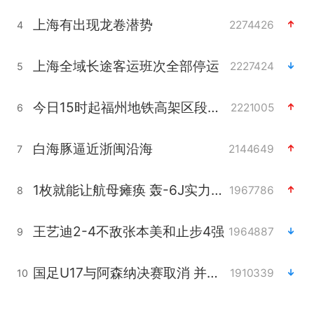
上海有出现龙卷潜势
2274426
4
上海全域长途客运班次全部停运
2227424
5
今日15时起福州地铁高架区段停运
2221005
6
白海豚逼近浙闽沿海
2144649
7
1枚就能让航母瘫痪 轰-6J实力有多强
1967786
8
王艺迪2-4不敌张本美和止步4强
1964887
9
国足U17与阿森纳决赛取消 并列冠军
1910339
10