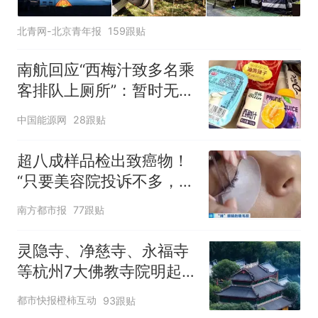
北青网-北京青年报
159跟贴
南航回应“西梅汁致多名乘
客排队上厕所”：暂时无法
核查是否发放西梅汁
中国能源网
28跟贴
超八成样品检出致癌物！
“只要美容院投诉不多，店
家就不会更换产品”
南方都市报
77跟贴
灵隐寺、净慈寺、永福寺
等杭州7大佛教寺院明起
临时关闭，别跑空了
都市快报橙柿互动
93跟贴