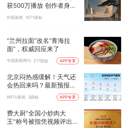
获500万播放 创作者身份
披露
封面新闻
1671跟贴
“兰州拉面”改名“青海拉
面”，权威回应来了
中国新闻周刊
217跟贴
APP专享
北京闷热感缓解！天气还
会热回来吗？最新预报
——
BRTV新闻
3跟贴
APP专享
费大厨"全国小炒肉大
王"称号被指凭视频评出