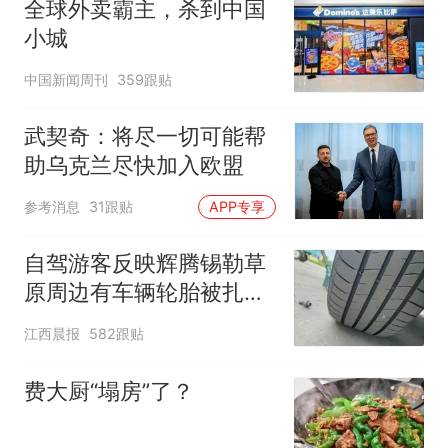
全球外卖霸主，杀到中国
小城
中国新闻周刊
359跟贴
武契奇：将尽一切可能帮
助乌克兰尽快加入欧盟
参考消息
31跟贴
APP专享
自驾游客反映辉腾锡勒草
原周边有车辆轮胎被扎，
修理店铺换胎价格高达千
江西晨报
582跟贴
元，官方发布情况通报
费大厨“塌房”了？