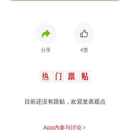
分享
4赞
十多万人报名的考试，成绩
热
目前还没有跟贴，欢迎发表观点
全部作废，公平么？
全球唯一没有法定首都的国
新
家，刚改国名，总统就邀请中
国大使骑行绕了几乎整个国境
搬家报价570元，搬到楼下交
App内参与讨论