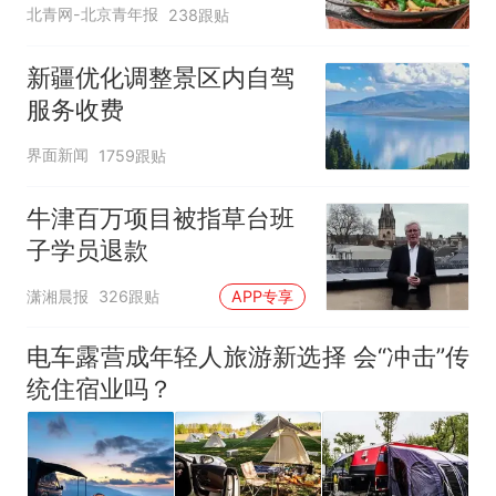
北青网-北京青年报
238跟贴
新疆优化调整景区内自驾
服务收费
界面新闻
1759跟贴
牛津百万项目被指草台班
子学员退款
潇湘晨报
326跟贴
APP专享
电车露营成年轻人旅游新选择 会“冲击”传
统住宿业吗？