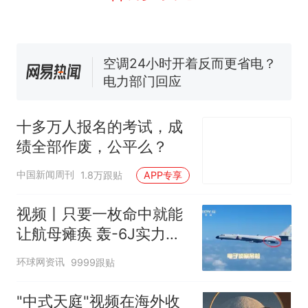
线一圈，还曾两次到中国寻根
5060元才肯搬上楼！女子傻眼
了……
视频丨只要一枚命中就能让航
母瘫痪 轰-6J实力有多强？
空调24小时开着反而更省电？
电力部门回应
佛山一中学招聘物理教师，笔
试前13名均遭淘汰？教育局：
十多万人报名的考试，成
已叫停招聘，成立调查组全面
十多万人报名的考试，成绩
热
绩全部作废，公平么？
核查
全部作废，公平么？
中国新闻周刊
1.8万跟贴
APP专享
视频丨只要一枚命中就能
让航母瘫痪 轰-6J实力有
多强？
环球网资讯
9999跟贴
"中式天庭"视频在海外收