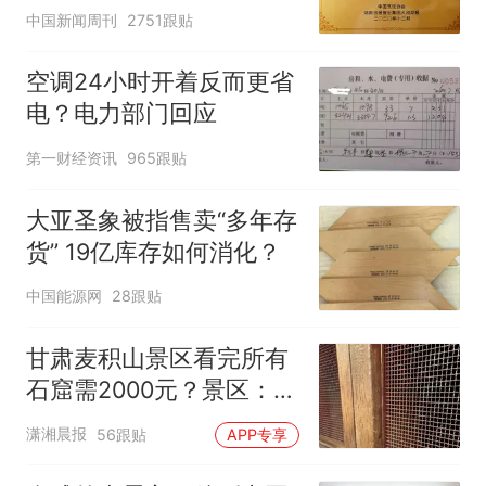
官方回应
中国新闻周刊
2751跟贴
空调24小时开着反而更省
电？电力部门回应
第一财经资讯
965跟贴
大亚圣象被指售卖“多年存
货” 19亿库存如何消化？
中国能源网
28跟贴
甘肃麦积山景区看完所有
石窟需2000元？景区：部
分石窟受特别保护，游客
潇湘晨报
56跟贴
APP专享
可按需买