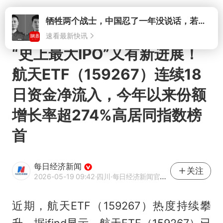
打开
牺牲两个战士，中国忍了一年没说话，若菲律宾死了人，他会开战吗
速看最新快讯
“史上最大IPO”又有新进展！
航天ETF（159267）连续18
日资金净流入，今年以来份额
增长率超274%高居同指数榜
首
每日经济新闻
关注
2026-05-19 09:42
·四川
·每日经济新闻官方网易号
近期，航天ETF（159267）热度持续攀
升，据ifind显示，航天ETF（159267）已