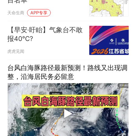
目名单
天命生商
APP专享
【早安·盱眙】气象台不敢
报40℃?
虎虎见闻
台风白海豚路径最新预测！路线又出现调
整，沿海居民务必留意