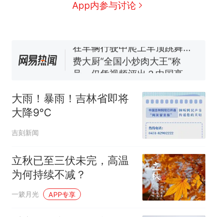
争议，此前一天内数万人从摩
男子上山采菌偶然发现鸡枞
新
App内参与讨论
洛哥涌入西班牙
菌窝，原地守1天等它长大：挖
了140多朵
美国一场追捕行动中，一男子
在车辆行驶中爬上车顶跳舞。
（新京报）
费大厨“全国小炒肉大王”称
号，仅凭视频评出？中国烹饪
协会回应
笔试第一被第二名传话劝弃考
官方通报
大雨！暴雨！吉林省即将
惊艳！字都飘起来了 博主在田
大降9℃
间创作“悬浮字” 网友：真·裸眼
3D！
西班牙飞地休达边境，摩洛
热
吉刻新闻
哥士兵搬起大石块投向移民引
争议，此前一天内数万人从摩
立秋已至三伏未完，高温
洛哥涌入西班牙
为何持续不减？
一簌月光
APP专享