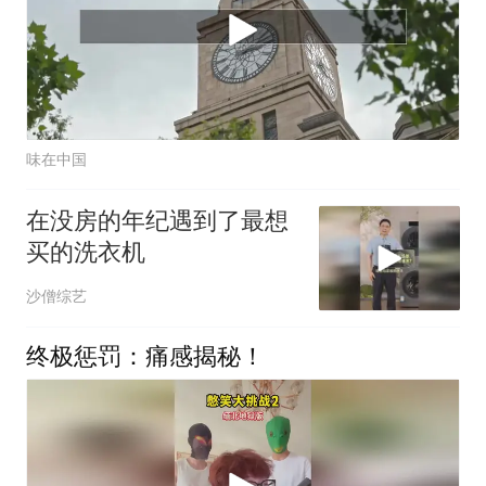
味在中国
在没房的年纪遇到了最想
买的洗衣机
沙僧综艺
终极惩罚：痛感揭秘！