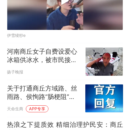
伊雪绫纱e
河南商丘女子自费设爱心
冰箱供冰水，被市民接力
补水感动哭，有大爷对监
扬子晚报
控敬礼感谢
关于打通商丘方域路、丝
雨路、侯恂路“肠梗阻”畅
通市民出行的提案
天命生商
APP专享
热浪之下提质效 精细治理护民安：商丘